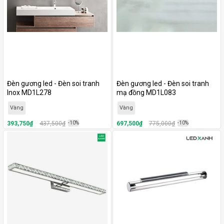
Đèn gương led - Đèn soi tranh
Đèn gương led - Đèn soi tranh
Inox MD1L278
mạ đồng MD1L083
Vàng
Vàng
393,750₫
437,500₫
-10%
697,500₫
775,000₫
-10%