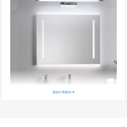
Xem thêm
2. Ưu điểm nổi bật của đèn gương
2.1. Ánh sáng tự nhiên, đẹp mắt