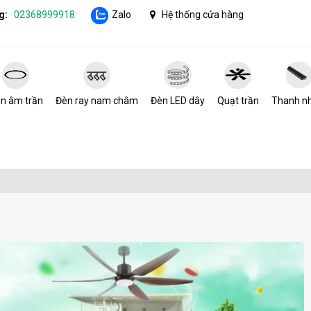
g:
02368999918
Zalo
Hệ thống cửa hàng
n âm trần
Đèn ray nam châm
Đèn LED dây
Quạt trần
Thanh n