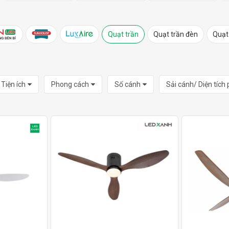
Quạt trần
Quạt trần đèn
Quạt
Tiện ích
Phong cách
Số cánh
Sải cánh/ Diện tích