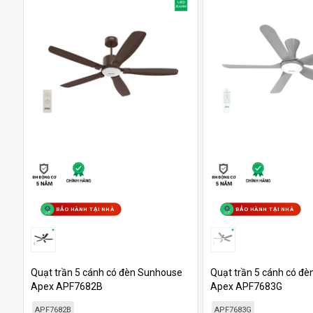
BẢO HÀNH TẠI NHÀ
BẢO HÀNH TẠI NHÀ
Quạt trần 5 cánh có đèn Sunhouse
Quạt trần 5 cánh có đ
Apex APF7682B
Apex APF7683G
APF7682B
APF7683G