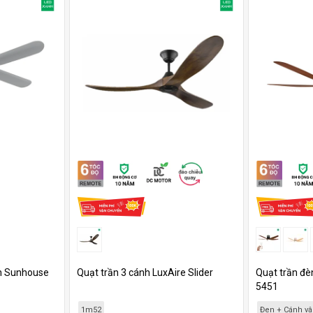
èn Sunhouse
Quạt trần 3 cánh LuxAire Slider
Quạt trần đè
5451
1m52
Đen + Cánh vân