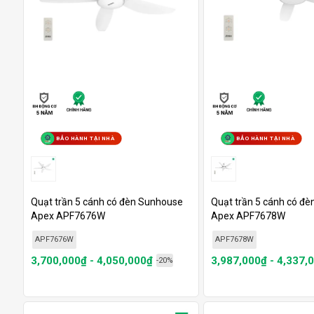
BẢO HÀNH TẠI NHÀ
BẢO HÀNH TẠI NHÀ
Quạt trần 5 cánh có đèn Sunhouse
Quạt trần 5 cánh có đ
Apex APF7676W
Apex APF7678W
APF7676W
APF7678W
3,700,000₫ - 4,050,000₫
3,987,000₫ - 4,337,
-20%