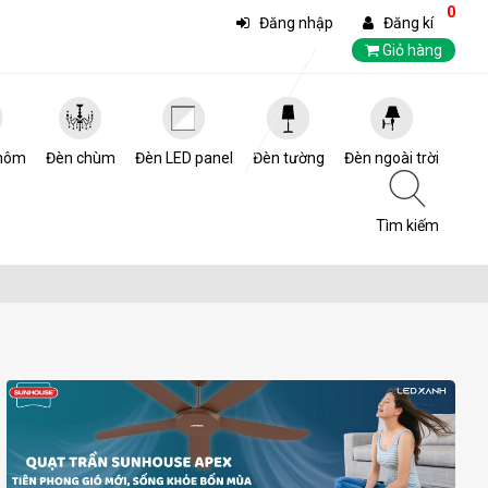
0
Đăng nhập
Đăng kí
Giỏ hàng
hôm
Đèn chùm
Đèn LED panel
Đèn tường
Đèn ngoài trời
Tìm kiếm