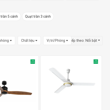
 trần 5 cánh
Quạt trần 3 cánh
Xếp theo:
Nổi bật
 phòng
Chất liệu
Vị trí/Phòng