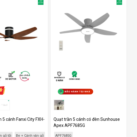
BẢO HÀNH TẠI NHÀ
n 5 cánh Fanxi City FXH-
Quạt trần 5 cánh có đèn Sunhouse
Apex APF7685G
 gỗ tối
Be + Cánh vân gỗ sáng
APF7685G
Trắng