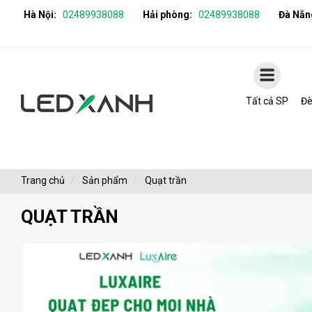
Hà Nội:
02489938088
Hải phòng:
02489938088
Đà Nẵn
Tất cả SP
Đè
Trang chủ
Sản phẩm
Quạt trần
QUẠT TRẦN