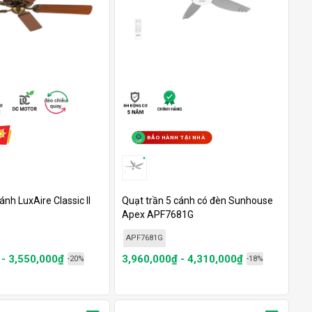
BẢO HÀNH TẠI NHÀ
ánh LuxAire Classic II
Quạt trần 5 cánh có đèn Sunhouse
Apex APF7681G
APF7681G
 - 3,550,000₫
3,960,000₫ - 4,310,000₫
-20%
-18%