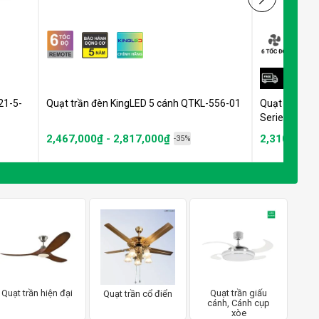
21-5-
Quạt trần đèn KingLED 5 cánh QTKL-556-01
Quạt trần 5
Serie...
2,467,000₫ - 2,817,000₫
2,310,000₫
-35%
Quạt trần hiện đại
Quạt trần giấu
Quạt trần cổ điển
cánh, Cánh cụp
xòe