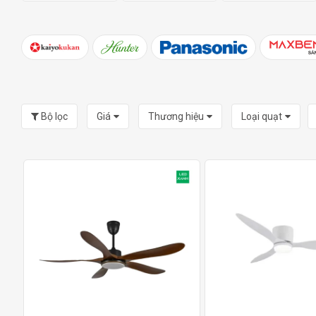
Bộ lọc
Giá
Thương hiệu
Loại quạt