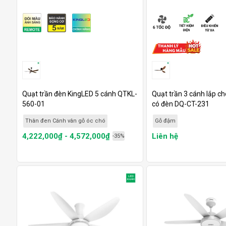
Quạt trần đèn KingLED 5 cánh QTKL-
Quạt trần 3 cánh lắp ch
560-01
có đèn DQ-CT-231
Thân đen Cánh vân gỗ óc chó
Gỗ đậm
4,222,000₫ - 4,572,000₫
Liên hệ
-35%