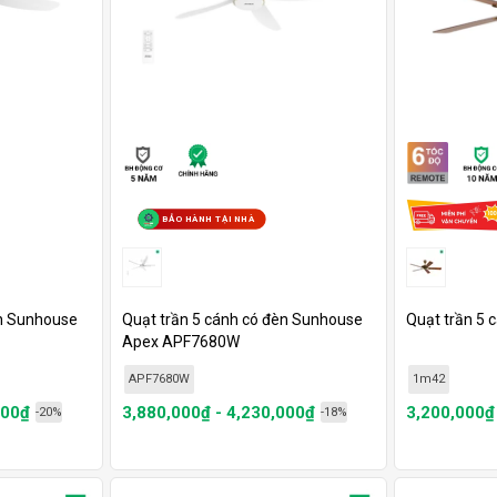
BẢO HÀNH TẠI NHÀ
èn Sunhouse
Quạt trần 5 cánh có đèn Sunhouse
Quạt trần 5 c
Apex APF7680W
APF7680W
1m42
000₫
3,880,000₫ - 4,230,000₫
3,200,000₫
-20%
-18%