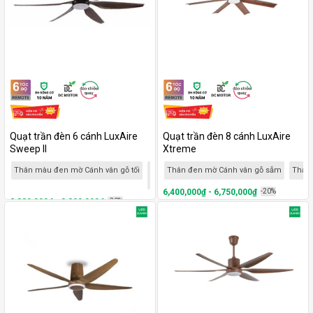
Quạt trần đèn 6 cánh LuxAire
Quạt trần đèn 8 cánh LuxAire
Sweep II
Xtreme
Thân màu đen mờ Cánh vân gỗ tối
Thân màu vàng gold Cánh vân gỗ
Thân đen mờ Cánh vân gỗ sẫm
Thân 
Thân
tối
6,400,000₫ - 6,750,000₫
-20%
2,880,000₫ - 3,390,000₫
-20%