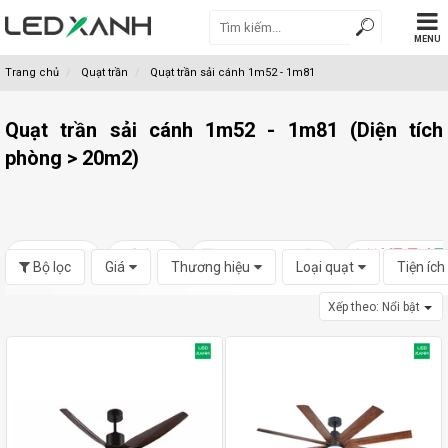
MENU
Trang chủ
Quạt trần
Quạt trần sải cánh 1m52 - 1m81
Quạt trần sải cánh 1m52 - 1m81 (Diện tích
phòng > 20m2)
Bộ lọc
Giá
Thương hiệu
Loại quạt
Tiện ích
Xếp theo:
Nổi bật