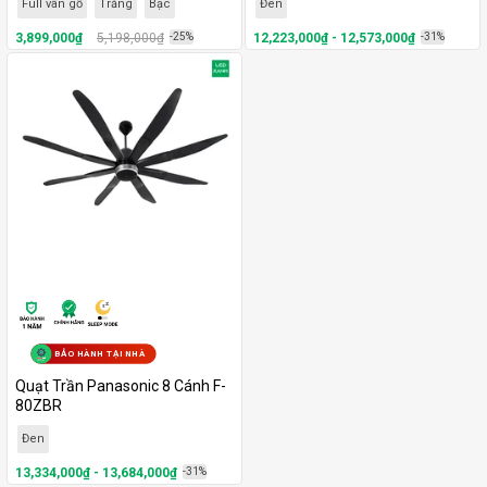
Full vân gỗ
Trắng
Bạc
Đen
3,899,000₫
5,198,000₫
-25%
12,223,000₫ - 12,573,000₫
-31%
BẢO HÀNH TẠI NHÀ
Quạt Trần Panasonic 8 Cánh F-
80ZBR
Đen
13,334,000₫ - 13,684,000₫
-31%