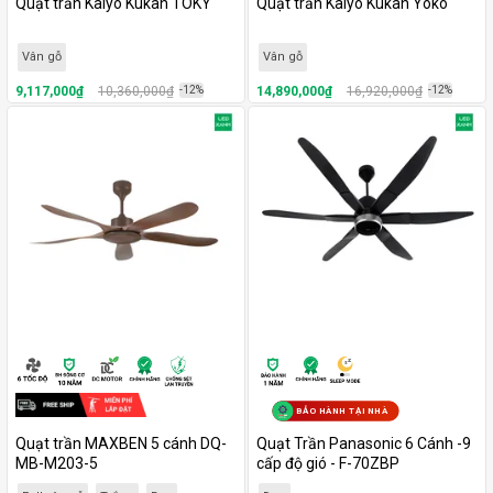
Quạt trần Kaiyo Kukan TOKY
Quạt trần Kaiyo Kukan Yoko
Vân gỗ
Vân gỗ
9,117,000₫
10,360,000₫
-12%
14,890,000₫
16,920,000₫
-12%
BẢO HÀNH TẠI NHÀ
Quạt trần MAXBEN 5 cánh DQ-
Quạt Trần Panasonic 6 Cánh -9
MB-M203-5
cấp độ gió - F-70ZBP