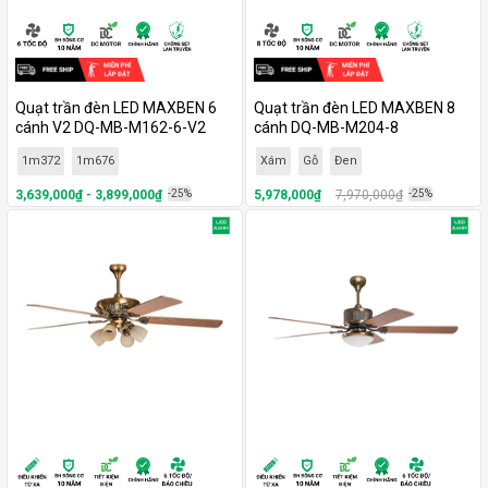
Quạt trần đèn LED MAXBEN 6
Quạt trần đèn LED MAXBEN 8
cánh V2 DQ-MB-M162-6-V2
cánh DQ-MB-M204-8
1m372
1m676
Xám
Gỗ
Đen
3,639,000₫ - 3,899,000₫
-25%
5,978,000₫
7,970,000₫
-25%