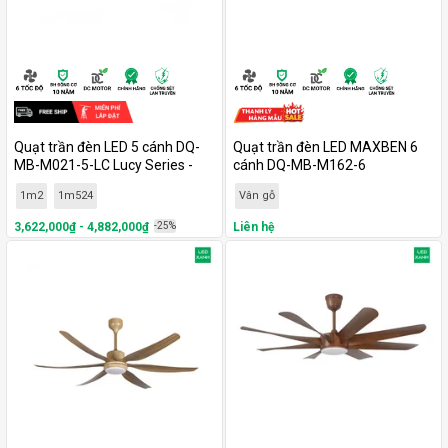
Quạt trần đèn LED 5 cánh DQ-
Quạt trần đèn LED MAXBEN 6
MB-M021-5-LC Lucy Series -
cánh DQ-MB-M162-6
MAXBEN
1m2
1m524
Vân gỗ
3,622,000₫ - 4,882,000₫
-25%
Liên hệ