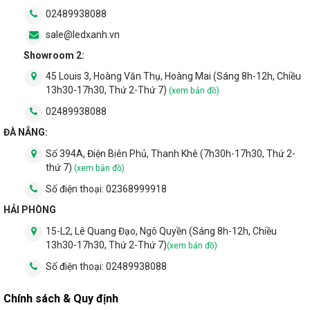
dùng sẽ có rất nhiều sự lựa chọn cho ngôi nhà của
02489938088
mình.
sale@ledxanh.vn
Showroom 2:
45 Louis 3, Hoàng Văn Thụ, Hoàng Mai (Sáng 8h-12h, Chiều
13h30-17h30, Thứ 2-Thứ 7)
(xem bản đồ)
02489938088
ĐÀ NẴNG:
Số 394A, Điện Biên Phủ, Thanh Khê (7h30h-17h30, Thứ 2-
thứ 7)
(xem bản đồ)
Số điện thoại:
02368999918
HẢI PHÒNG
Quạt trần đèn
là sản phẩm được ưa chuộng thời gian
15-L2, Lê Quang Đạo, Ngô Quyền (Sáng 8h-12h, Chiều
gần đây. Chúng mang tới vẻ đẹp sang trọng, thu hút và
13h30-17h30, Thứ 2-Thứ 7)
(xem bản đồ)
vô cùng độc đáo. Chức năng chiếu sáng có thể sử
Số điện thoại:
02489938088
dụng linh động tùy vào nhu cầu. Thêm vào đó, ở một
số mẫu quạt, chao đèn có thể thay đổi linh hoạt theo
Chính sách & Quy định
sở thích của người dùng. Một chiếc quạt trần vừa có