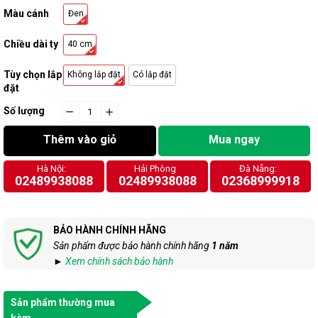
Màu cánh
Đen
Chiều dài ty
40 cm
Tùy chọn lắp
Không lắp đặt
Có lắp đặt
đặt
Số lượng
−
cart.general.reduce_quantity
+
cart.general.increase_quantity
Thêm vào giỏ
Mua ngay
Hà Nội:
Hải Phòng
Đà Nẵng:
02489938088
02489938088
02368999918
BẢO HÀNH CHÍNH HÃNG
Sản phẩm được bảo hành chính hãng
1 năm
►
Xem chính sách bảo hành
Sản phẩm thường mua