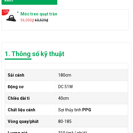
kèm
-12%
Móc treo quạt trần
56,000₫
63,529₫
1. Thông số kỹ thuật
Sải cánh
180cm
Động cơ
DC 51W
Chiều dài ti
40cm
Chất liệu cánh
Sợi thủy tinh
PPG
Vòng quay/phút
80-185