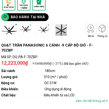
BẢO HÀNH TẠI NHÀ
Mô tả
Thông số
QUẠT TRẦN PANASONIC 6 CÁNH -9 CẤP ĐỘ GIÓ - F-
70ZBP
Mã SP:
DQ-PA-F-70ZBP
12,223,000₫
17,650,000₫
(-31%)
(Đã bao gồm VAT)
Sải cánh:
180cm
Lượng gió:
310 (m³ / phút)
Động cơ:
DC 51W
Điều khiển:
Ứng dụng di động
Chất liệu:
Điều khiển từ xa LCD
Xem chi tiết thông số