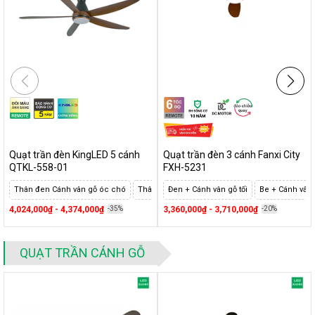
Quạt trần đèn KingLED 5 cánh
Quạt trần đèn 3 cánh Fanxi City
QTKL-558-01
FXH-5231
Thân đen Cánh vân gỗ óc chó
Thân trắng Cánh trắng
Đen + Cánh vân gỗ tối
Be + Cánh vân
4,024,000₫ - 4,374,000₫
-35%
3,360,000₫ - 3,710,000₫
-20%
QUẠT TRẦN CÁNH GỖ