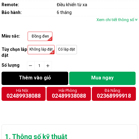
Remote:
Điều khiển từ xa
Bảo hành:
6 tháng
Xem chi tiết thông số
Màu sắc:
Đồng đen
Tùy chọn lắp
Không lắp đặt
Có lắp đặt
đặt
Số lượng
−
cart.general.reduce_quantity
+
cart.general.increase_quantity
Thêm vào giỏ
Mua ngay
Hà Nội:
Hải Phòng
Đà Nẵng:
02489938088
02489938088
02368999918
1. Thông số kỹ thuật