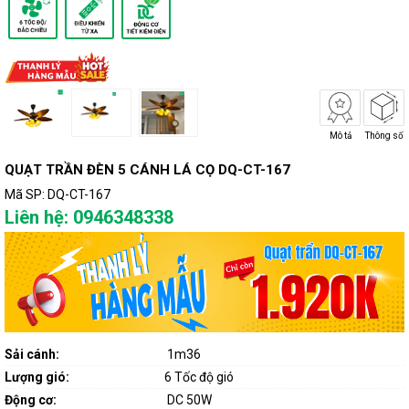
Mô tả
Thông số
QUẠT TRẦN ĐÈN 5 CÁNH LÁ CỌ DQ-CT-167
Mã SP:
DQ-CT-167
Liên hệ: 0946348338
Sải cánh:
1m36
Lượng gió:
6 Tốc độ gió
Động cơ:
DC 50W