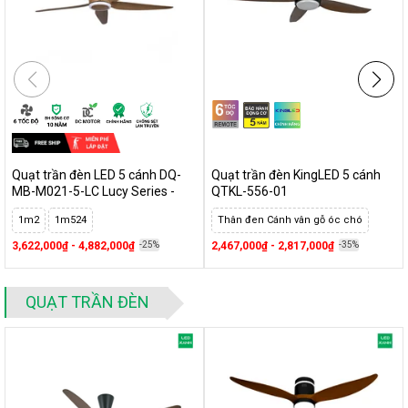
Quạt trần có đèn và không đèn
:
Phân tích ưu, nhược điểm
Quạt trần kêu to, bị lắc:
Nguyên nhân và khắc phục
Dấu hiệu
cho biết quạt trần cần được bảo trì ngay
Quạt trần đèn LED 5 cánh DQ-
Quạt trần đèn KingLED 5 cánh
MB-M021-5-LC Lucy Series -
QTKL-556-01
MAXBEN
1m2
1m524
Thân đen Cánh vân gỗ óc chó
3,622,000₫ - 4,882,000₫
-25%
2,467,000₫ - 2,817,000₫
-35%
QUẠT TRẦN ĐÈN