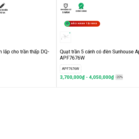
BẢO HÀNH TẠI NHÀ
h lắp cho trần thấp DQ-
Quạt trần 5 cánh có đèn Sunhouse 
APF7676W
APF7676W
3,700,000₫ - 4,050,000₫
-20%