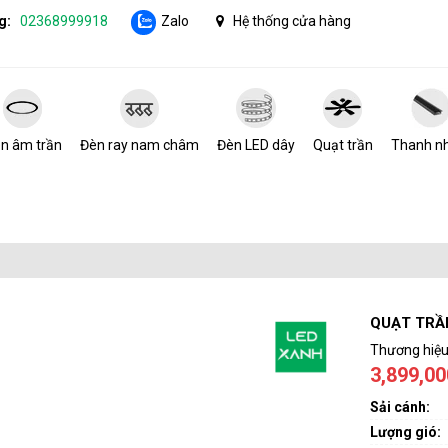
g:
02368999918
Zalo
Hệ thống cửa hàng
n âm trần
Đèn ray nam châm
Đèn LED dây
Quạt trần
Thanh n
QUẠT TRẦ
Thương hiệu
3,899,0
Sải cánh:
Lượng gió: