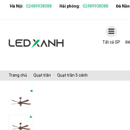
Hà Nội:
02489938088
Hải phòng:
02489938088
Đà Nẵn
Tất cả SP
Đè
Trang chủ
Quạt trần
Quạt trần 5 cánh