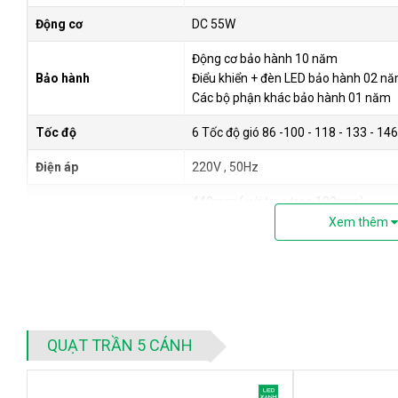
Động cơ
DC 55W
Động cơ bảo hành 10 năm
Bảo hành
Điểu khiển + đèn LED bảo hành 02 n
Các bộ phận khác bảo hành 01 năm
Tốc độ
6 Tốc độ gió 86 -100 - 118 - 133 - 14
Điện áp
220V , 50Hz
440mm ( với trục treo 180mm)
Chiều cao quạt
510mm ( với trục treo 250mm)
Xem thêm
Remote
Điều khiển từ xa
Hẹn giờ
1 giờ, 2 giờ, 4 giờ, 8 giờ
Chế độ quay
Đảo chiều
QUẠT TRẦN 5 CÁNH
2. Hình ảnh sản phẩm