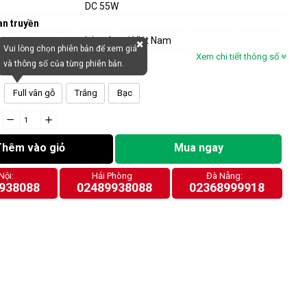
DC 55W
an truyền
Lắp ráp tại Việt Nam
Vui lòng chọn phiên bản để xem giá
Xem chi tiết thông số
và thông số của từng phiên bản.
Full vân gỗ
Trắng
Bạc
−
cart.general.reduce_quantity
+
cart.general.increase_quantity
Thêm vào giỏ
Mua ngay
Nội:
Hải Phòng
Đà Nẵng:
938088
02489938088
02368999918