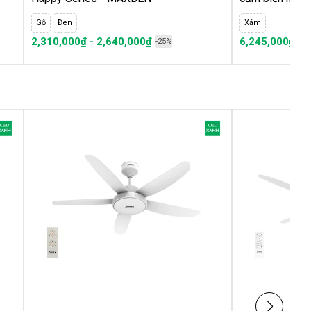
Gỗ
Đen
Xám
2,310,000₫ - 2,640,000₫
6,245,000₫ - 
-25%