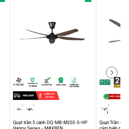
BẢO HÀNH TẠI
Quạt trần 5 cánh DQ-MB-M203-5-HP
Quạt Trần 5 C
Happy Series - MAXBEN
cảm biến nhiệt