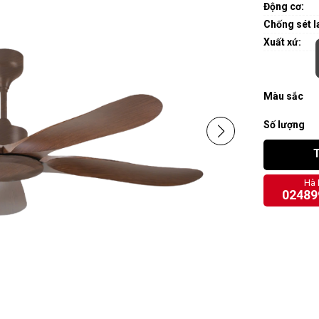
Động cơ:
Chống sét l
Xuất xứ:
Màu sắc
Số lượng
Hà 
02489