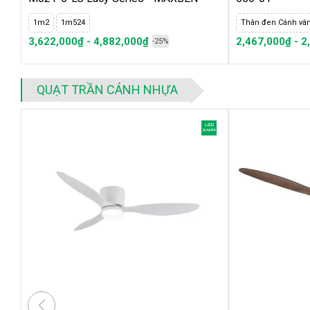
1m2
1m524
Thân đen Cánh vâ
3,622,000₫ - 4,882,000₫
2,467,000₫ - 2
-25%
QUẠT TRẦN CÁNH NHỰA
Nhà có trần thấp có nên lắp quạt trần?
Có nên lắp
quạt trần cho phòng bếp
không?
Mẫu
quạt trần cánh ngắn
cho không gian diện tích hẹp
Phòng khách nên chọn quạt trần hay đèn chùm?
Chọn
quạt trần cho phòng khách
cần lưu ý những gì?
Ở Hà Nội mua quạt trần đèn giá rẻ ở đâu?
Cách lắp đặt quạt trần
an toàn đúng kỹ thuật
Chọn
quạt trần phòng ngủ
cần lưu ý những gì?