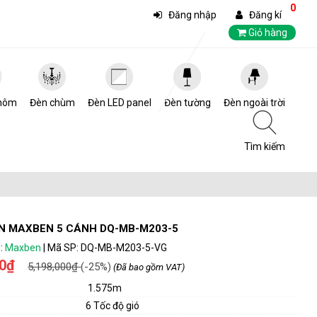
0
Đăng nhập
Đăng kí
Giỏ hàng
hôm
Đèn chùm
Đèn LED panel
Đèn tường
Đèn ngoài trời
Tìm kiếm
N MAXBEN 5 CÁNH DQ-MB-M203-5
:
Maxben
|
Mã SP:
DQ-MB-M203-5-VG
00₫
5,198,000₫
(-25%)
(Đã bao gồm VAT)
1.575m
6 Tốc độ gió