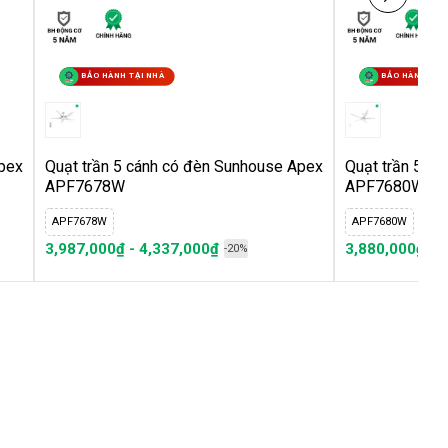
BẢO HÀNH TẠI NHÀ
BẢO HÀNH TẠI
Apex
Quạt trần 5 cánh có đèn Sunhouse Apex
Quạt trần 5 c
APF7678W
APF7680W
APF7678W
APF7680W
3,987,000₫ - 4,337,000₫
3,880,000₫ - 
-20%