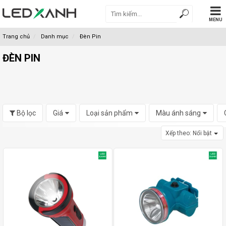
MENU
Trang chủ
Danh mục
Đèn Pin
ĐÈN PIN
Bộ lọc
Giá
Loại sản phẩm
Màu ánh sáng
Xếp theo:
Nổi bật