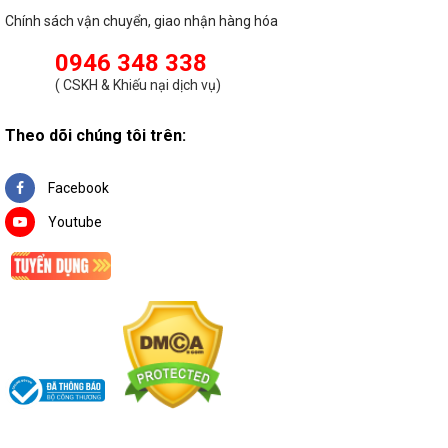
chọn sản phẩm phù hợp để đảm bảo an toàn và tiện
Chính sách vận chuyển, giao nhận hàng hóa
lợi trong mọi tình huống nhé!
0946 348 338
(
CSKH & Khiếu nại dịch vụ
)
Theo dõi chúng tôi trên:
Facebook
Youtube