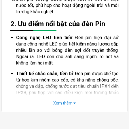
nước tốt, phù hợp cho hoạt động ngoài trời và môi
trường khắc nghiệt
2. Ưu điểm nổi bật của đèn Pin
Công nghệ LED tiên tiến
: Đèn pin hiện đại sử
dụng công nghệ LED giúp tiết kiệm năng lượng gấp
nhiều lần so với bóng đèn sợi đốt truyền thống.
Ngoài ra, LED còn cho ánh sáng mạnh, rõ nét và
không làm hại mắt.
Thiết kế chắc chắn, bền bỉ
: Đèn pin được chế tạo
từ hợp kim nhôm cao cấp, có khả năng chống sốc,
chống va đập, chống nước đạt tiêu chuẩn IPX4 đến
IPX8, phù hợp với các điều kiện môi trường khắc
nghiệt.
Xem thêm
Tích hợp nhiều chế độ sáng
: Nhiều mẫu đèn pin
hiện đại có thể điều chỉnh mức độ sáng từ thấp đến
cao, thậm chí có chế độ nhấp nháy SOS để sử dụng
trong trường hợp khẩn cấp.