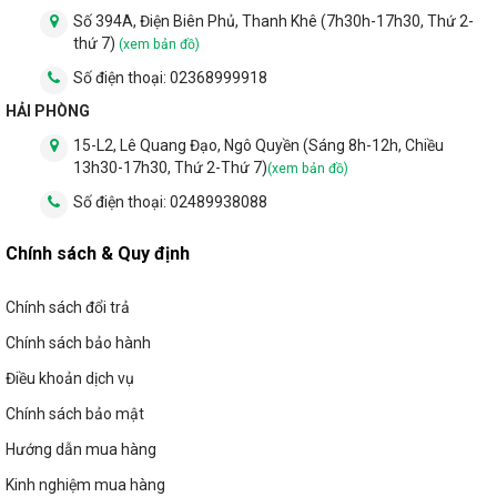
Số 394A, Điện Biên Phủ, Thanh Khê (7h30h-17h30, Thứ 2-
Dành cho lực lượng cứu hộ, an ninh
: Dùng trong
thứ 7)
(xem bản đồ)
các nhiệm vụ tìm kiếm, cứu hộ khẩn cấp.
Số điện thoại:
02368999918
4. Lựa chọn đèn Pin phù hợp
HẢI PHÒNG
15-L2, Lê Quang Đạo, Ngô Quyền (Sáng 8h-12h, Chiều
Khi chọn đèn pin, bạn nên cân nhắc các yếu tố như:
13h30-17h30, Thứ 2-Thứ 7)
(xem bản đồ)
Mục đích sử dụng
: Cá nhân, chuyên dụng hay công
Số điện thoại:
02489938088
việc đặc thù.
Chính sách & Quy định
Cường độ ánh sáng (lumen)
: Phù hợp với nhu cầu
chiếu sáng.
Chính sách đổi trả
Dung lượng pin và loại sạc
: Pin sạc hay pin tiểu,
Chính sách bảo hành
thời gian sử dụng.
Điều khoản dịch vụ
Thiết kế và độ bền
: Chống nước, chống va đập,
kích thước tiện lợi.
Chính sách bảo mật
Hướng dẫn mua hàng
Với đa dạng mẫu mã và tính năng, đèn pin là công cụ
chiếu sáng không thể thiếu trong cuộc sống. Hãy lựa
Kinh nghiệm mua hàng