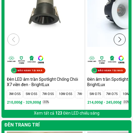
BẢO HÀNH TẠI NHÀ
BẢO HÀNH TẠI NHÀ
Đèn LED âm trần Spotlight Chống Chói
Đèn âm trần Spotlight tr
X7 viền đen - BrightLux
BrightLux
3W-D55
5W-D55
7W-D55
10W-D55
7W-D75
5W-D75
10W-D75
7W-D75
12W-D75
10W-D
1
210,000₫ - 329,000₫
-30%
214,000₫ - 245,000₫
-30%
Xem tất cả
123
Đèn LED chiếu sáng
ĐÈN TRANG TRÍ