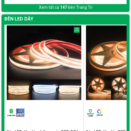
Xem tất cả
147
Đèn Trang Trí
ĐÈN LED DÂY