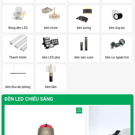
Bóng đèn LED
Đèn chùm
Đèn tường
Đèn ống bơ
Thanh nhôm
Đèn LED pha
Đèn sân vườn
Đèn rọi ngoài trời
Đèn thả văn phòng
Đèn bàn
ĐÈN LED CHIẾU SÁNG