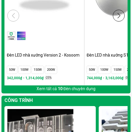
Đèn LED nhà xưởng Version 2 - Kosoom
Đèn LED nhà xưởng S1
50W
100W
150W
200W
50W
100W
150W
20
342,000₫ - 1,314,000₫
-25%
744,000₫ - 3,163,000₫
-35%
Xem tất cả
10
Đèn chuyên dụng
CÔNG TRÌNH