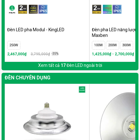
Đèn LED pha Modul - KingLED
Đèn pha LED năng lượng 
Maxben
250W
100W
200W
300W
2,467,000₫
3,795,000₫
-35%
1,425,000₫ - 2,700,000₫
-2
Xem tất cả
17
Đèn LED ngoài trời
ĐÈN CHUYÊN DỤNG