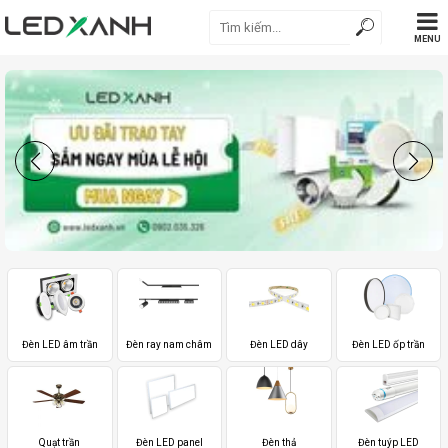
MENU
Đèn LED âm trần
Đèn ray nam châm
Đèn LED dây
Đèn LED ốp trần
Quạt trần
Đèn LED panel
Đèn thả
Đèn tuýp LED