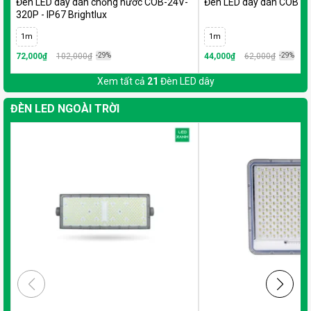
Đèn LED dây dán chống nước COB-24V-
Đèn LED dây dán COB 24
320P - IP67 Brightlux
1m
1m
72,000₫
102,000₫
-29%
44,000₫
62,000₫
-29%
Xem tất cả
21
Đèn LED dây
ĐÈN LED NGOÀI TRỜI