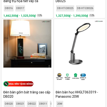
dáng trụ họa tiết vây cá
DB025
DB016
DB017
DB-HT-DB025
DB-HT-DB026
1,462,500₫ - 1,525,500₫
-10%
1,327,500₫ - 1,390,500₫
-10%
Đèn bàn gốm bát tràng cao cấp
Đèn bàn học HHGLT063319 -
DB020
Panasonic 20W
DB020
DB021
DB022
DB011
DB012
20W