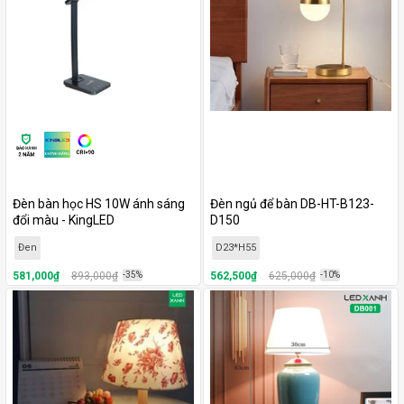
Đèn bàn học HS 10W ánh sáng
Đèn ngủ để bàn DB-HT-B123-
đổi màu - KingLED
D150
Đen
D23*H55
581,000₫
893,000₫
-35%
562,500₫
625,000₫
-10%