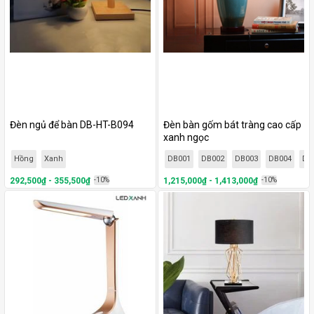
Đèn ngủ để bàn DB-HT-B094
Đèn bàn gốm bát tràng cao cấp
xanh ngọc
Hồng
Xanh
DB001
DB002
DB003
DB004
DB
292,500₫ - 355,500₫
-10%
1,215,000₫ - 1,413,000₫
-10%