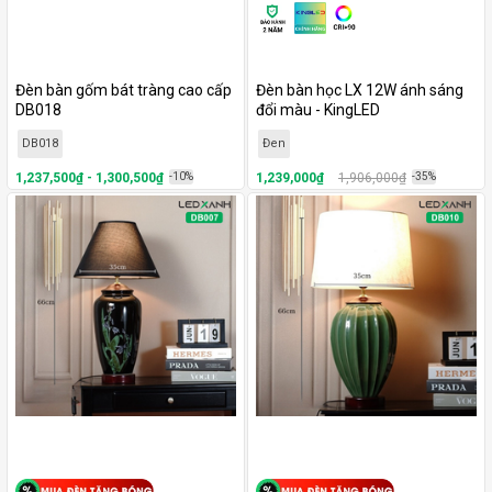
Đèn bàn gốm bát tràng cao cấp
Đèn bàn học LX 12W ánh sáng
DB018
đổi màu - KingLED
DB018
Đen
1,237,500₫ - 1,300,500₫
-10%
1,239,000₫
1,906,000₫
-35%