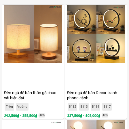
Đèn ngủ để bàn thân gỗ chao
Đèn ngủ để bàn Decor tranh
vải hiện đại
phong cảnh
Tròn
Vuông
B112
B113
B114
B117
292,500₫ - 355,500₫
-10%
337,500₫ - 405,000₫
-10%