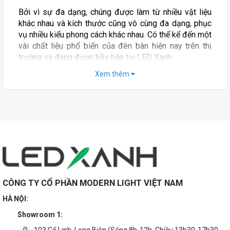
Bởi vì sự đa dạng, chúng được làm từ nhiều vật liệu
khác nhau và kích thước cũng vô cùng đa dạng, phục
vụ nhiều kiểu phong cách khác nhau. Có thể kể đến một
vài chất liệu phổ biến của đèn bàn hiện nay trên thị
trường và đang được bầy bán tại LED Xanh:
Xem thêm
Kim loại
Gốm tráng men
Gỗ
Sợi vải
Kính
Thuỷ tinh ...
CÔNG TY CỔ PHẦN MODERN LIGHT VIỆT NAM
Nếu như trước đây khi nhắc đến bàn bàn thì người ta
HÀ NỘI:
sẽ liên tưởng đến mẫu đèn có đế, có thân và chụp
đèn. Ở thời điểm hiện nay hình dạng của chúng đã
Showroom 1:
khác biệt hơn nhiều. Có nhiều mẫu đèn bàn nghệ thuật
103 Cổ Linh, Long Biên (Sáng 8h-12h, Chiều 13h30-17h30,