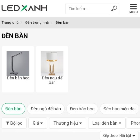
MENU
Trang chủ
Đèn trong nhà
Đèn bàn
ĐÈN BÀN
Đèn bàn học
Đèn ngủ để
bàn
Đèn bàn
Đèn ngủ để bàn
Đèn bàn học
Đèn bàn hiện đại
Bộ lọc
Giá
Thương hiệu
Loại đèn bàn
Pho
Xếp theo:
Nổi bật