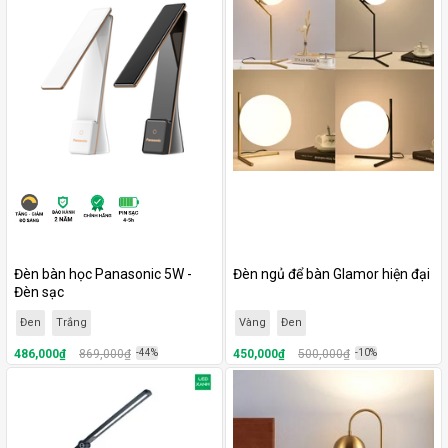
Đèn bàn học Panasonic 5W -
Đèn ngủ để bàn Glamor hiện đại
Đèn sạc
Đen
Trắng
Vàng
Đen
486,000₫
869,000₫
-44%
450,000₫
500,000₫
-10%