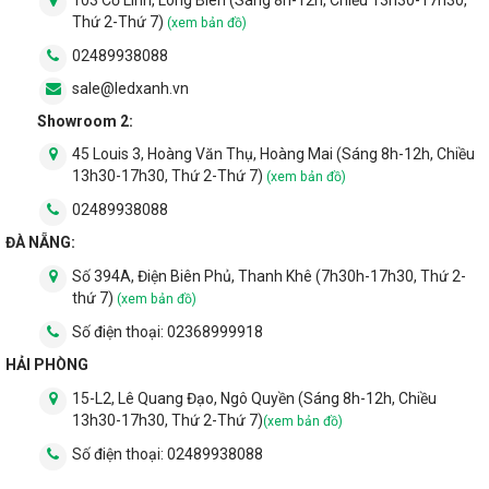
hơn và kiểu dáng cũng độc đáo hơn.
Thứ 2-Thứ 7)
(xem bản đồ)
3. Đặc điểm nổi bật của đèn bàn
02489938088
sale@ledxanh.vn
Việc kê một chiếc đèn bàn trên tủ đầu giường trong
Showroom 2:
phòng ngủ là điều thường thấy. Nó là một yếu tố không
45 Louis 3, Hoàng Văn Thụ, Hoàng Mai (Sáng 8h-12h, Chiều
chỉ là một vật trang trí đơn thuần, vì nó còn là một món
13h30-17h30, Thứ 2-Thứ 7)
(xem bản đồ)
đồ nội thất rất hữu ích giúp cuộc sống hàng ngày của
chúng ta trở nên dễ dàng hơn.
02489938088
ĐÀ NẴNG:
Một vài đặc điểm nổi bật của chúng sẽ giúp bạn đưa
ra được quyết định lựa chọn sáng suốt:
Số 394A, Điện Biên Phủ, Thanh Khê (7h30h-17h30, Thứ 2-
thứ 7)
(xem bản đồ)
Thuận tiện để bật tắt
Số điện thoại:
02368999918
Đèn bàn vận hành rất thuận tiện vì được gắn vào dây
HẢI PHÒNG
cáp có công tắc. Bạn có thể nằm trên giường và vươn
tay để bật tắt chúng vô cùng dễ dàng. Chúng cũng rất
15-L2, Lê Quang Đạo, Ngô Quyền (Sáng 8h-12h, Chiều
13h30-17h30, Thứ 2-Thứ 7)
thuận tiện cho người lớn tuổi, vì công tắc có thể được
(xem bản đồ)
đặt ở gần giường để dễ lấy.
Số điện thoại:
02489938088