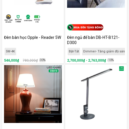
Đèn bàn học Opple - Reader 5W
Đèn ngủ để bàn DB-HT-B121-
D300
5W-4K
Bật-Tắt
Dimmer- Tăng giảm độ sáng
546,000₫
780,000₫
-30%
2,700,000₫ - 2,763,000₫
-10%