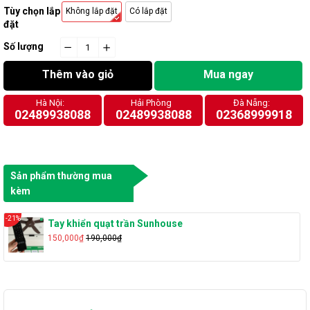
Tùy chọn lắp
Không lắp đặt
Có lắp đặt
đặt
Số lượng
−
cart.general.reduce_quantity
+
cart.general.increase_quantity
Thêm vào giỏ
Mua ngay
Hà Nội:
Hải Phòng
Đà Nẵng:
02489938088
02489938088
02368999918
Sản phẩm thường mua
kèm
-21%
Tay khiển quạt trần Sunhouse
150,000₫
190,000₫