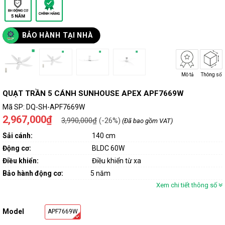
BẢO HÀNH TẠI NHÀ
Mô tả
Thông số
QUẠT TRẦN 5 CÁNH SUNHOUSE APEX APF7669W
Mã SP:
DQ-SH-APF7669W
2,967,000₫
3,990,000₫
(-26%)
(Đã bao gồm VAT)
Sải cánh:
140 cm
Động cơ:
BLDC 60W
Điều khiển:
Điều khiển từ xa
Bảo hành động cơ:
5 năm
Xem chi tiết thông số
Model
APF7669W