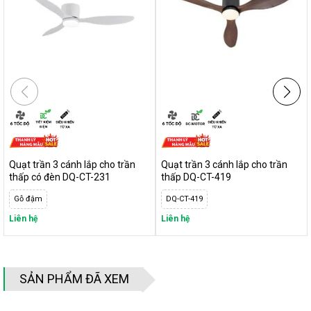
Các sai lầm phổ biến khi chọn mua quạt trần
Quạt Trần Động Cơ AC và DC
: Nên Chọn Loại Nào?
Quạt trần có đèn và không đèn
:
Phân tích ưu, nhược điểm
Quạt trần kêu to, bị lắc:
Nguyên nhân và khắc phục
Dấu hiệu
cho biết quạt trần cần được bảo trì ngay
Quạt trần 3 cánh lắp cho trần
Quạt trần 3 cánh lắp cho trần
thấp có đèn DQ-CT-231
thấp DQ-CT-419
Gỗ đậm
DQ-CT-419
Liên hệ
Liên hệ
SẢN PHẨM ĐÃ XEM