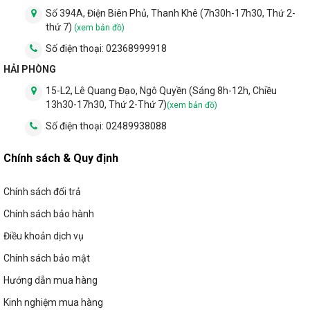
bộ quạt trần với các thiết bị điện khác trong nhà như
Số 394A, Điện Biên Phủ, Thanh Khê (7h30h-17h30, Thứ 2-
thứ 7)
đèn, máy hút bụi, hệ thống an ninh. Từ đó, chủ nhà
(xem bản đồ)
có thể điều khiển quạt thông qua hệ thống internet.
Số điện thoại:
02368999918
Kết nối Bluetooth
: Việc kết nối này giúp chủ nhà có
HẢI PHÒNG
thể điều khiển quạt thông qua thiết bị di động trong
15-L2, Lê Quang Đạo, Ngô Quyền (Sáng 8h-12h, Chiều
khoảng cách gần mà không cần kết nối mạng
13h30-17h30, Thứ 2-Thứ 7)
(xem bản đồ)
internet.
Số điện thoại:
02489938088
Chính sách & Quy định
Chính sách đổi trả
Chính sách bảo hành
Điều khoản dịch vụ
Chính sách bảo mật
Hướng dẫn mua hàng
Kinh nghiệm mua hàng