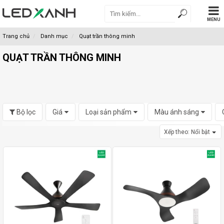
MENU
Trang chủ
Danh mục
Quạt trần thông minh
QUẠT TRẦN THÔNG MINH
Bộ lọc
Giá
Loại sản phẩm
Màu ánh sáng
Xếp theo:
Nổi bật