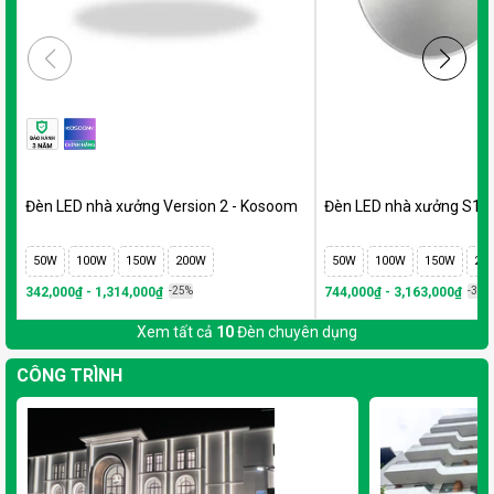
Đèn LED nhà xưởng Version 2 - Kosoom
Đèn LED nhà xưởng S1
50W
100W
150W
200W
50W
100W
150W
20
342,000₫ - 1,314,000₫
-25%
744,000₫ - 3,163,000₫
-35%
Xem tất cả
10
Đèn chuyên dụng
CÔNG TRÌNH