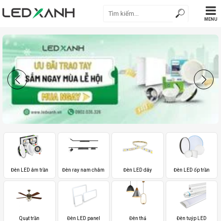
MENU
Đèn LED âm trần
Đèn ray nam châm
Đèn LED dây
Đèn LED ốp trần
Quạt trần
Đèn LED panel
Đèn thả
Đèn tuýp LED