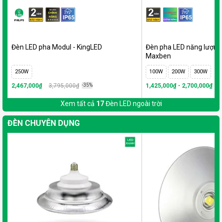
Đèn LED pha Modul - KingLED
Đèn pha LED năng lượng 
Maxben
250W
100W
200W
300W
2,467,000₫
3,795,000₫
-35%
1,425,000₫ - 2,700,000₫
-2
Xem tất cả
17
Đèn LED ngoài trời
ĐÈN CHUYÊN DỤNG