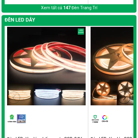
Xem tất cả
147
Đèn Trang Trí
ĐÈN LED DÂY