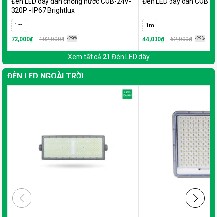
Đèn LED dây dán chống nước COB-24V-
Đèn LED dây dán COB 24
320P - IP67 Brightlux
1m
1m
72,000₫
102,000₫
-29%
44,000₫
62,000₫
-29%
Xem tất cả
21
Đèn LED dây
ĐÈN LED NGOÀI TRỜI