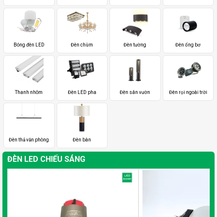
Bóng đèn LED
Đèn chùm
Đèn tường
Đèn ống bơ
Thanh nhôm
Đèn LED pha
Đèn sân vườn
Đèn rọi ngoài trời
Đèn thả văn phòng
Đèn bàn
ĐÈN LED CHIẾU SÁNG