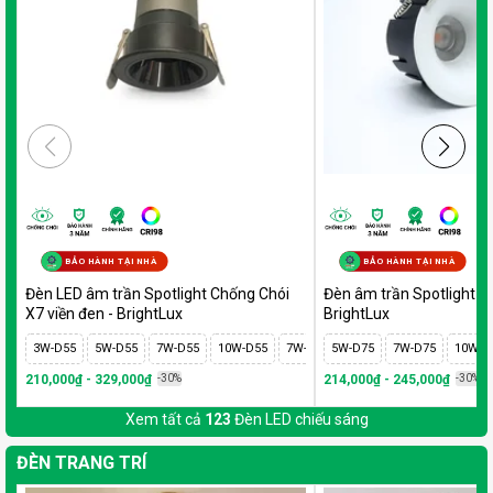
BẢO HÀNH TẠI NHÀ
BẢO HÀNH TẠI NHÀ
Đèn LED âm trần Spotlight Chống Chói
Đèn âm trần Spotlight tr
X7 viền đen - BrightLux
BrightLux
3W-D55
5W-D55
7W-D55
10W-D55
7W-D75
5W-D75
10W-D75
7W-D75
12W-D75
10W-D
1
210,000₫ - 329,000₫
-30%
214,000₫ - 245,000₫
-30%
Xem tất cả
123
Đèn LED chiếu sáng
ĐÈN TRANG TRÍ