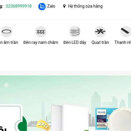
g:
02368999918
Zalo
Hệ thống cửa hàng
n âm trần
Đèn ray nam châm
Đèn LED dây
Quạt trần
Thanh n