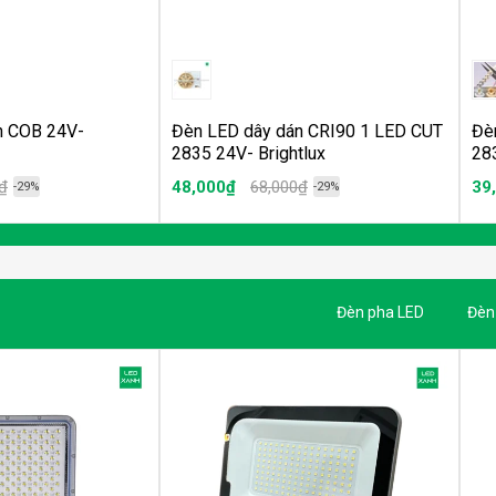
n COB 24V-
Đèn LED dây dán CRI90 1 LED CUT
Đè
2835 24V- Brightlux
283
₫
48,000₫
68,000₫
39
-29%
-29%
Đèn pha LED
Đèn