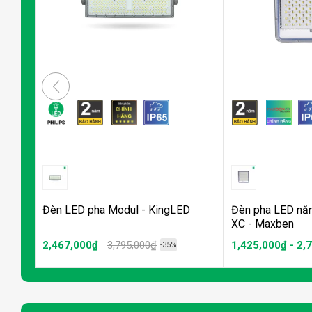
Đèn LED pha Modul - KingLED
Đèn pha LED năn
XC - Maxben
2,467,000₫
3,795,000₫
1,425,000₫ - 2,
-35%