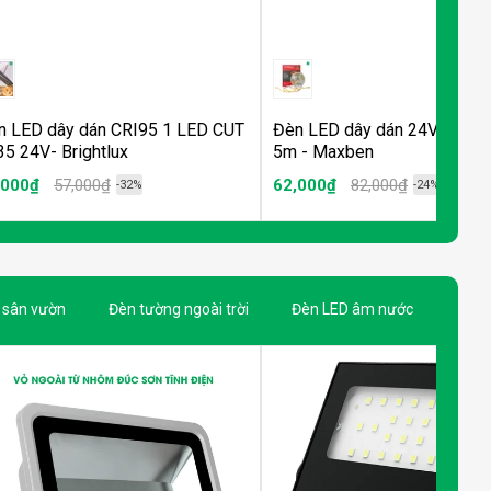
n LED dây dán CRI95 1 LED CUT
Đèn LED dây dán 24V COB -
5 24V- Brightlux
5m - Maxben
,000₫
57,000₫
62,000₫
82,000₫
-32%
-24%
 sân vườn
Đèn tường ngoài trời
Đèn LED âm nước