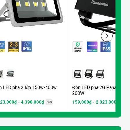
n LED pha 2 lớp 150w-400w
Đèn LED pha 2G Panasonic 
200W
623,000₫ - 4,398,000₫
159,000₫ - 2,023,000₫
-35%
-41%