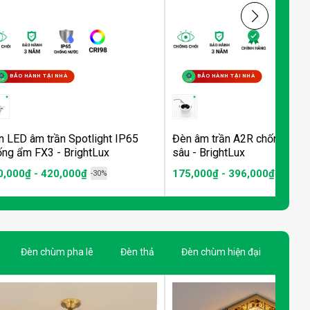
BẢO HÀNH TẠI NHÀ
BẢO HÀNH TẠI NHÀ
n LED âm trần Spotlight IP65
Đèn âm trần A2R chống chói
ống ẩm FX3 - BrightLux
sâu - BrightLux
0,000₫ - 420,000₫
175,000₫ - 396,000₫
-30%
-30%
Đèn chùm pha lê
Đèn thả
Đèn chùm hiện đại