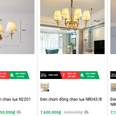
n chao lụa N2201
Đèn chùm đồng chao lụa N8043/8
Đè
N8
550,000₫
7,600,000₫
8,000,000₫
7,
-5%
-5%