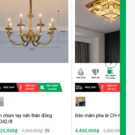
n chùm tay nến thân đồng
Đèn mâm pha lê CH-HT-M9
042/8
125,000₫
7,500,000₫
4,400,000₫
5,500,000₫
-5%
-20%