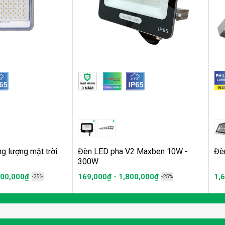
g lượng mặt trời
Đèn LED pha V2 Maxben 10W -
Đè
300W
700,000₫
169,000₫ - 1,800,000₫
1,
-25%
-25%