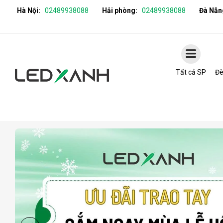
Hà Nội:
02489938088
Hải phòng:
02489938088
Đà Nẵn
Tất cả SP
Đè