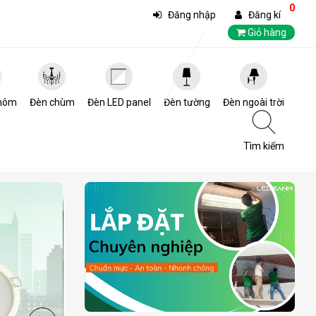
0
Đăng nhập
Đăng kí
Giỏ hàng
hôm
Đèn chùm
Đèn LED panel
Đèn tường
Đèn ngoài trời
Tìm kiếm