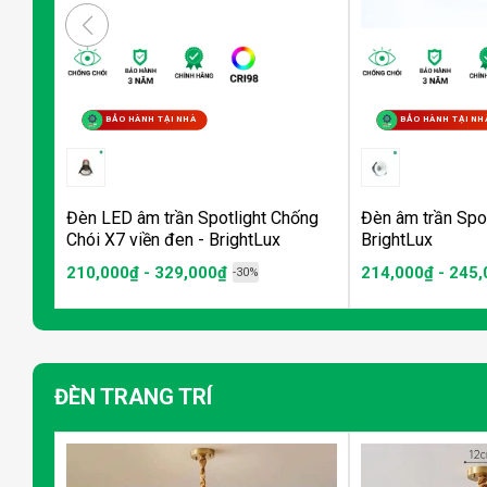
BẢO HÀNH TẠI NHÀ
BẢO HÀNH TẠI NH
Đèn LED âm trần Spotlight Chống
Đèn âm trần Spot
Chói X7 viền đen - BrightLux
BrightLux
210,000₫ - 329,000₫
214,000₫ - 245
-30%
ĐÈN TRANG TRÍ