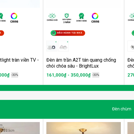
À
BẢO HÀNH TẠI NHÀ
light tràn viền TV -
Đèn âm trần A2T tán quang chống
Đè
chói chóa sâu - BrightLux
ch
,000₫
161,000₫ - 350,000₫
27
-30%
-30%
Đèn chùm