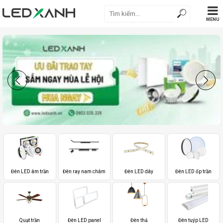
MENU
Đèn LED âm trần
Đèn ray nam châm
Đèn LED dây
Đèn LED ốp trần
Quạt trần
Đèn LED panel
Đèn thả
Đèn tuýp LED