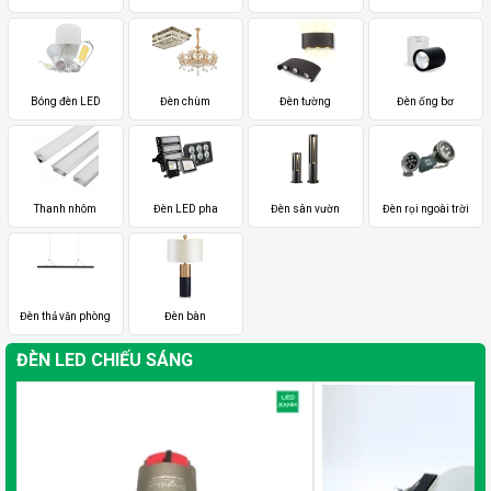
Bóng đèn LED
Đèn chùm
Đèn tường
Đèn ống bơ
Thanh nhôm
Đèn LED pha
Đèn sân vườn
Đèn rọi ngoài trời
Đèn thả văn phòng
Đèn bàn
ĐÈN LED CHIẾU SÁNG