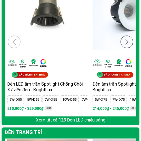
BẢO HÀNH TẠI NHÀ
BẢO HÀNH TẠI NHÀ
Đèn LED âm trần Spotlight Chống Chói
Đèn âm trần Spotlight tr
X7 viền đen - BrightLux
BrightLux
3W-D55
5W-D55
7W-D55
10W-D55
7W-D75
5W-D75
10W-D75
7W-D75
12W-D75
10W-D
1
210,000₫ - 329,000₫
-30%
214,000₫ - 245,000₫
-30%
Xem tất cả
123
Đèn LED chiếu sáng
ĐÈN TRANG TRÍ