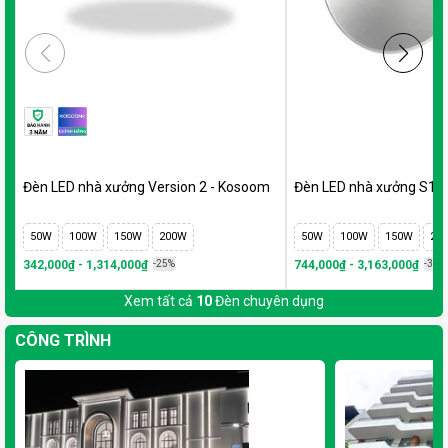
Đèn LED nhà xưởng Version 2 - Kosoom
Đèn LED nhà xưởng S1
50W
100W
150W
200W
50W
100W
150W
20
342,000₫ - 1,314,000₫
-25%
744,000₫ - 3,163,000₫
-35%
Xem tất cả
10
Đèn chuyên dụng
CÔNG TRÌNH