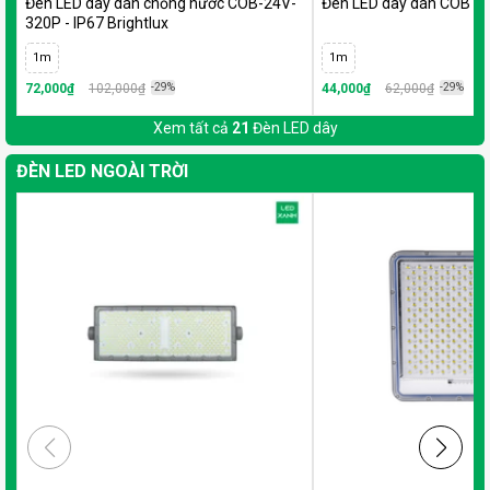
Đèn LED dây dán chống nước COB-24V-
Đèn LED dây dán COB 24
320P - IP67 Brightlux
1m
1m
72,000₫
102,000₫
-29%
44,000₫
62,000₫
-29%
Xem tất cả
21
Đèn LED dây
ĐÈN LED NGOÀI TRỜI