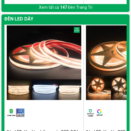
Xem tất cả
147
Đèn Trang Trí
ĐÈN LED DÂY