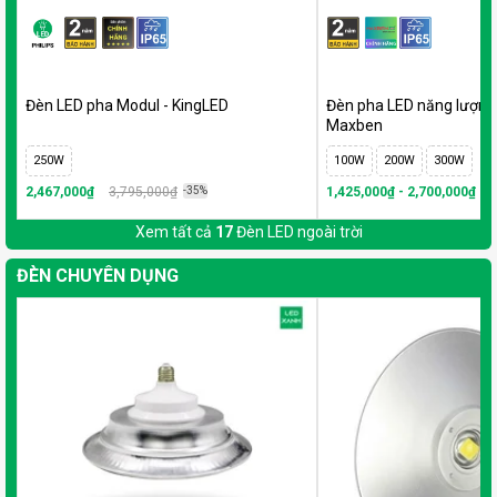
Đèn LED pha Modul - KingLED
Đèn pha LED năng lượng 
Maxben
250W
100W
200W
300W
2,467,000₫
3,795,000₫
-35%
1,425,000₫ - 2,700,000₫
-2
Xem tất cả
17
Đèn LED ngoài trời
ĐÈN CHUYÊN DỤNG