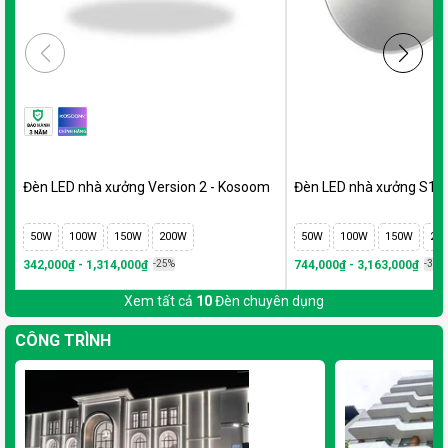
Đèn LED nhà xưởng Version 2 - Kosoom
Đèn LED nhà xưởng S1
50W
100W
150W
200W
50W
100W
150W
20
342,000₫ - 1,314,000₫
-25%
744,000₫ - 3,163,000₫
-35%
Xem tất cả
10
Đèn chuyên dụng
CÔNG TRÌNH