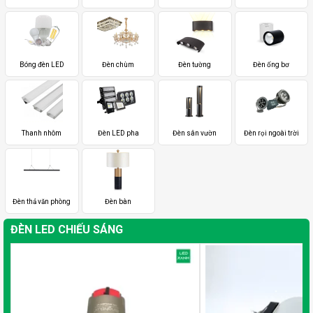
Bóng đèn LED
Đèn chùm
Đèn tường
Đèn ống bơ
Thanh nhôm
Đèn LED pha
Đèn sân vườn
Đèn rọi ngoài trời
Đèn thả văn phòng
Đèn bàn
ĐÈN LED CHIẾU SÁNG