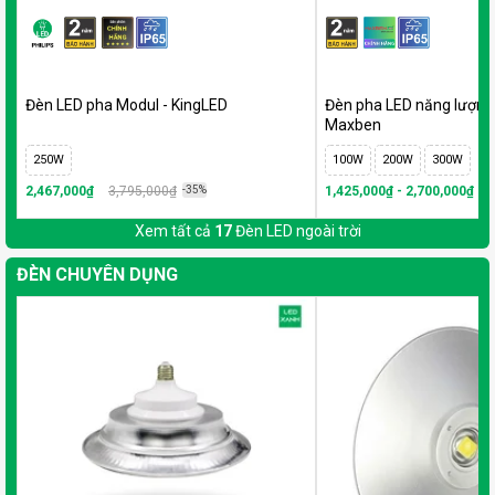
Đèn LED pha Modul - KingLED
Đèn pha LED năng lượng 
Maxben
250W
100W
200W
300W
2,467,000₫
3,795,000₫
-35%
1,425,000₫ - 2,700,000₫
-2
Xem tất cả
17
Đèn LED ngoài trời
ĐÈN CHUYÊN DỤNG