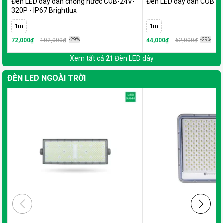
Đèn LED dây dán chống nước COB-24V-
Đèn LED dây dán COB 24
320P - IP67 Brightlux
1m
1m
72,000₫
102,000₫
-29%
44,000₫
62,000₫
-29%
Xem tất cả
21
Đèn LED dây
ĐÈN LED NGOÀI TRỜI