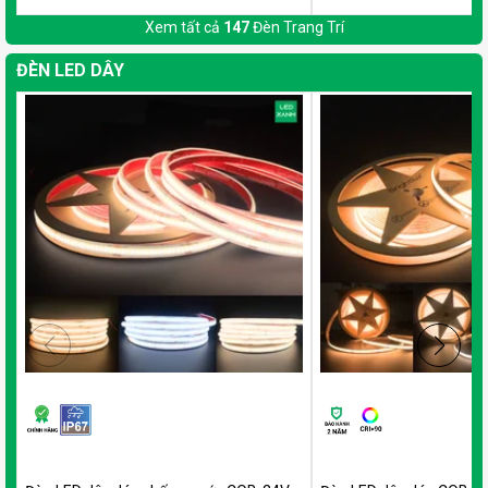
Xem tất cả
147
Đèn Trang Trí
ĐÈN LED DÂY