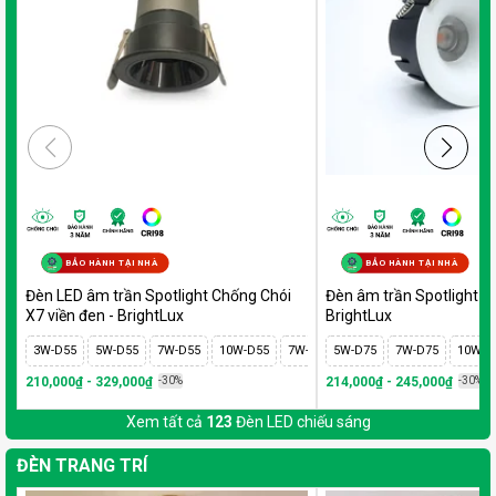
BẢO HÀNH TẠI NHÀ
BẢO HÀNH TẠI NHÀ
Đèn LED âm trần Spotlight Chống Chói
Đèn âm trần Spotlight tr
X7 viền đen - BrightLux
BrightLux
3W-D55
5W-D55
7W-D55
10W-D55
7W-D75
5W-D75
10W-D75
7W-D75
12W-D75
10W-D
1
210,000₫ - 329,000₫
-30%
214,000₫ - 245,000₫
-30%
Xem tất cả
123
Đèn LED chiếu sáng
ĐÈN TRANG TRÍ