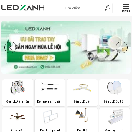
MENU
Đèn LED âm trần
Đèn ray nam châm
Đèn LED dây
Đèn LED ốp trần
Quạt trần
Đèn LED panel
Đèn thả
Đèn tuýp LED