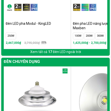
Đèn LED pha Modul - KingLED
Đèn pha LED năng lượng 
Maxben
250W
100W
200W
300W
2,467,000₫
3,795,000₫
-35%
1,425,000₫ - 2,700,000₫
-2
Xem tất cả
17
Đèn LED ngoài trời
ĐÈN CHUYÊN DỤNG