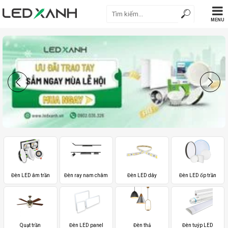
MENU
Đèn LED âm trần
Đèn ray nam châm
Đèn LED dây
Đèn LED ốp trần
Quạt trần
Đèn LED panel
Đèn thả
Đèn tuýp LED