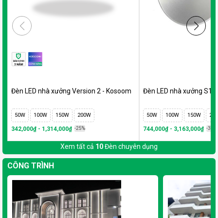
Đèn LED nhà xưởng Version 2 - Kosoom
Đèn LED nhà xưởng S1
50W
100W
150W
200W
50W
100W
150W
20
342,000₫ - 1,314,000₫
-25%
744,000₫ - 3,163,000₫
-35%
Xem tất cả
10
Đèn chuyên dụng
CÔNG TRÌNH