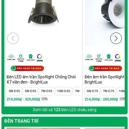
BẢO HÀNH TẠI NHÀ
BẢO HÀNH TẠI NHÀ
Đèn LED âm trần Spotlight Chống Chói
Đèn âm trần Spotlight tr
X7 viền đen - BrightLux
BrightLux
3W-D55
5W-D55
7W-D55
10W-D55
7W-D75
5W-D75
10W-D75
7W-D75
12W-D75
10W-D
1
210,000₫ - 329,000₫
-30%
214,000₫ - 245,000₫
-30%
Xem tất cả
123
Đèn LED chiếu sáng
ĐÈN TRANG TRÍ