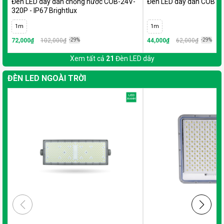
Đèn LED dây dán chống nước COB-24V-
Đèn LED dây dán COB 24
320P - IP67 Brightlux
1m
1m
72,000₫
102,000₫
-29%
44,000₫
62,000₫
-29%
Xem tất cả
21
Đèn LED dây
ĐÈN LED NGOÀI TRỜI