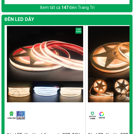
Xem tất cả
147
Đèn Trang Trí
ĐÈN LED DÂY