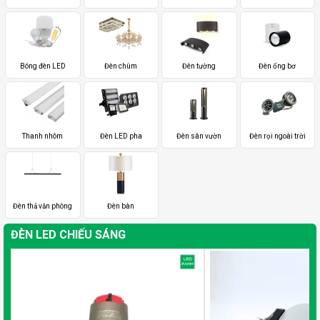
Bóng đèn LED
Đèn chùm
Đèn tường
Đèn ống bơ
Thanh nhôm
Đèn LED pha
Đèn sân vườn
Đèn rọi ngoài trời
Đèn thả văn phòng
Đèn bàn
ĐÈN LED CHIẾU SÁNG