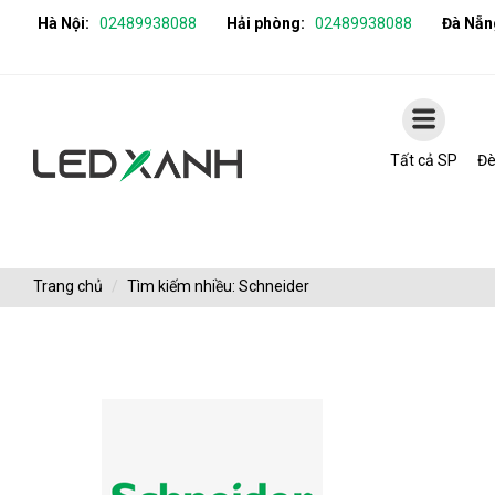
Hà Nội:
02489938088
Hải phòng:
02489938088
Đà Nẵn
Tất cả SP
Đè
Trang chủ
Tìm kiếm nhiều: Schneider