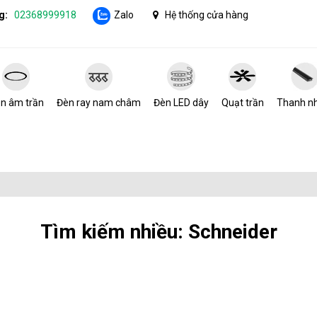
g:
02368999918
Zalo
Hệ thống cửa hàng
n âm trần
Đèn ray nam châm
Đèn LED dây
Quạt trần
Thanh n
Tìm kiếm nhiều: Schneider