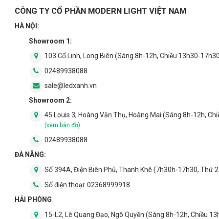
CÔNG TY CỔ PHẦN MODERN LIGHT VIỆT NAM
HÀ NỘI:
Showroom 1:
103 Cổ Linh, Long Biên (Sáng 8h-12h, Chiều 13h30-17h3
02489938088
sale@ledxanh.vn
Showroom 2:
45 Louis 3, Hoàng Văn Thụ, Hoàng Mai (Sáng 8h-12h, Ch
(xem bản đồ)
02489938088
ĐÀ NẴNG:
Số 394A, Điện Biên Phủ, Thanh Khê (7h30h-17h30, Thứ 2
Số điện thoại:
02368999918
HẢI PHÒNG
15-L2, Lê Quang Đạo, Ngô Quyền (Sáng 8h-12h, Chiều 1