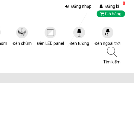
0
Đăng nhập
Đăng kí
Giỏ hàng
hôm
Đèn chùm
Đèn LED panel
Đèn tường
Đèn ngoài trời
Tìm kiếm