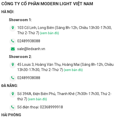
CÔNG TY CỔ PHẦN MODERN LIGHT VIỆT NAM
HÀ NỘI:
Showroom 1:
103 Cổ Linh, Long Biên (Sáng 8h-12h, Chiều 13h30-17h30,
Thứ 2-Thứ 7)
(xem bản đồ)
02489938088
sale@ledxanh.vn
Showroom 2:
45 Louis 3, Hoàng Văn Thụ, Hoàng Mai (Sáng 8h-12h, Chiều
13h30-17h30, Thứ 2-Thứ 7)
(xem bản đồ)
02489938088
ĐÀ NẴNG:
Số 394A, Điện Biên Phủ, Thanh Khê (7h30h-17h30, Thứ 2-
thứ 7)
(xem bản đồ)
Số điện thoại:
02368999918
HẢI PHÒNG