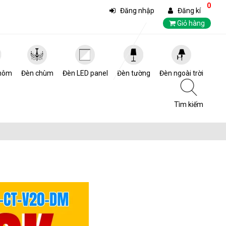
0
Đăng nhập
Đăng kí
Giỏ hàng
hôm
Đèn chùm
Đèn LED panel
Đèn tường
Đèn ngoài trời
Tìm kiếm