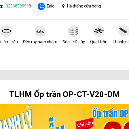
g:
02368999918
Zalo
Hệ thống cửa hàng
n âm trần
Đèn ray nam châm
Đèn LED dây
Quạt trần
Thanh n
TLHM Ốp trần OP-CT-V20-DM