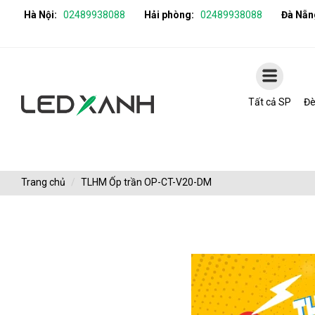
Hà Nội:
02489938088
Hải phòng:
02489938088
Đà Nẵn
Tất cả SP
Đè
Trang chủ
TLHM Ốp trần OP-CT-V20-DM