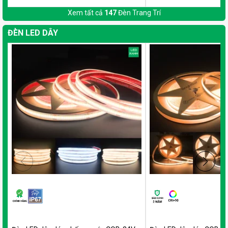
Xem tất cả
147
Đèn Trang Trí
ĐÈN LED DÂY