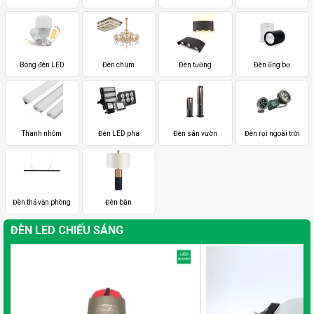
Bóng đèn LED
Đèn chùm
Đèn tường
Đèn ống bơ
Thanh nhôm
Đèn LED pha
Đèn sân vườn
Đèn rọi ngoài trời
Đèn thả văn phòng
Đèn bàn
ĐÈN LED CHIẾU SÁNG