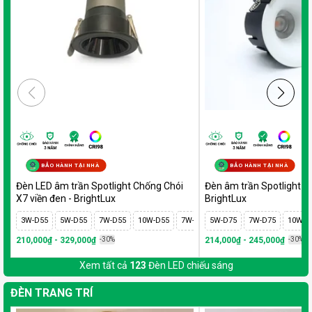
BẢO HÀNH TẠI NHÀ
BẢO HÀNH TẠI NHÀ
Đèn LED âm trần Spotlight Chống Chói
Đèn âm trần Spotlight tr
X7 viền đen - BrightLux
BrightLux
3W-D55
5W-D55
7W-D55
10W-D55
7W-D75
5W-D75
10W-D75
7W-D75
12W-D75
10W-D
1
210,000₫ - 329,000₫
-30%
214,000₫ - 245,000₫
-30%
Xem tất cả
123
Đèn LED chiếu sáng
ĐÈN TRANG TRÍ