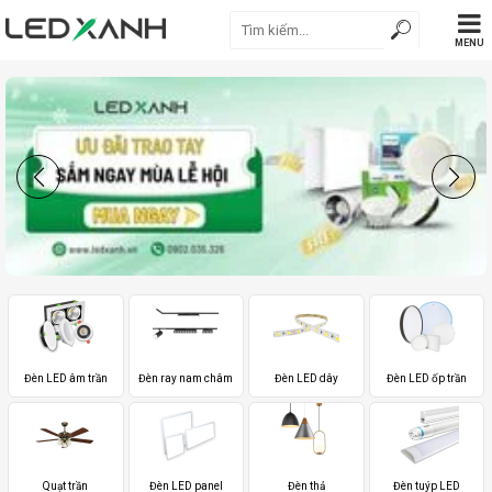
MENU
Đèn LED âm trần
Đèn ray nam châm
Đèn LED dây
Đèn LED ốp trần
Quạt trần
Đèn LED panel
Đèn thả
Đèn tuýp LED