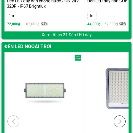
Đèn LED dây dán chống nước COB-24V-
Đèn LED dây dán COB 24
320P - IP67 Brightlux
1m
1m
72,000₫
102,000₫
-29%
44,000₫
62,000₫
-29%
Xem tất cả
21
Đèn LED dây
ĐÈN LED NGOÀI TRỜI