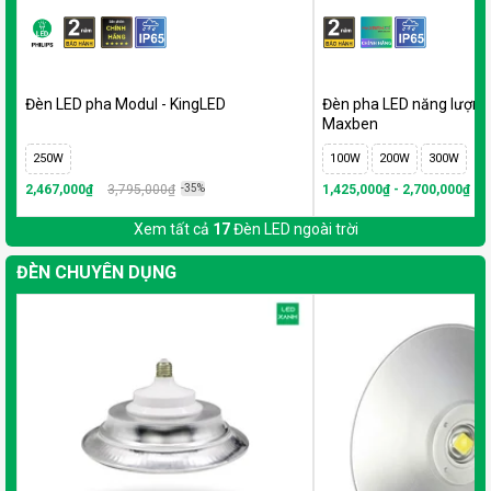
Đèn LED pha Modul - KingLED
Đèn pha LED năng lượng 
Maxben
250W
100W
200W
300W
2,467,000₫
3,795,000₫
-35%
1,425,000₫ - 2,700,000₫
-2
Xem tất cả
17
Đèn LED ngoài trời
ĐÈN CHUYÊN DỤNG