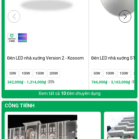
Đèn LED nhà xưởng Version 2 - Kosoom
Đèn LED nhà xưởng S1
50W
100W
150W
200W
50W
100W
150W
20
342,000₫ - 1,314,000₫
-25%
744,000₫ - 3,163,000₫
-35%
Xem tất cả
10
Đèn chuyên dụng
CÔNG TRÌNH