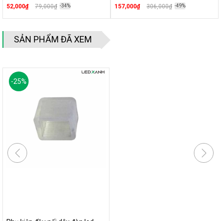
52,000₫
79,000₫
-34%
157,000₫
306,000₫
-49%
SẢN PHẨM ĐÃ XEM
-
25
%