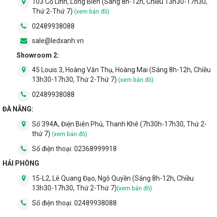
103 Cổ Linh, Long Biên (Sáng 8h-12h, Chiều 13h30-17h30,
Thứ 2-Thứ 7)
(xem bản đồ)
02489938088
sale@ledxanh.vn
Showroom 2:
45 Louis 3, Hoàng Văn Thụ, Hoàng Mai (Sáng 8h-12h, Chiều
13h30-17h30, Thứ 2-Thứ 7)
(xem bản đồ)
02489938088
ĐÀ NẴNG:
Số 394A, Điện Biên Phủ, Thanh Khê (7h30h-17h30, Thứ 2-
thứ 7)
(xem bản đồ)
Số điện thoại:
02368999918
HẢI PHÒNG
15-L2, Lê Quang Đạo, Ngô Quyền (Sáng 8h-12h, Chiều
13h30-17h30, Thứ 2-Thứ 7)
(xem bản đồ)
Số điện thoại:
02489938088