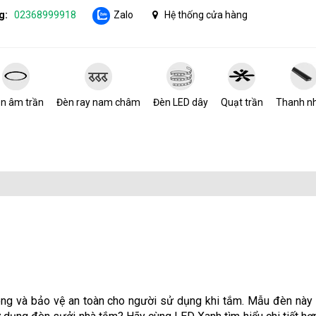
g:
02368999918
Zalo
Hệ thống cửa hàng
n âm trần
Đèn ray nam châm
Đèn LED dây
Quạt trần
Thanh n
òng và bảo vệ an toàn cho người sử dụng khi tắm. Mẫu đèn này