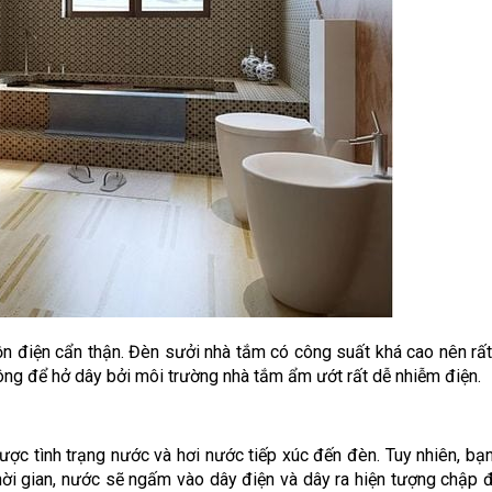
ồn điện cẩn thận. Đèn sưởi nhà tắm có công suất khá cao nên rất
hông để hở dây bởi môi trường nhà tắm ẩm ướt rất dễ nhiễm điện.
ợc tình trạng nước và hơi nước tiếp xúc đến đèn. Tuy nhiên, bạ
hời gian, nước sẽ ngấm vào dây điện và dây ra hiện tượng chập đ