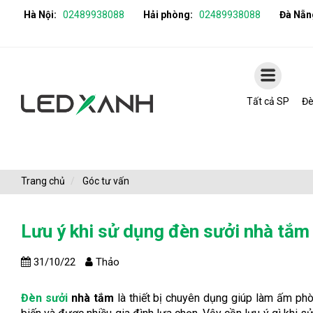
Hà Nội:
02489938088
Hải phòng:
02489938088
Đà Nẵn
Tất cả SP
Đè
Trang chủ
Góc tư vấn
Lưu ý khi sử dụng đèn sưởi nhà tắm
31/10/22
Thảo
Đèn sưởi
nhà tắm
là thiết bị chuyên dụng giúp làm ấm ph