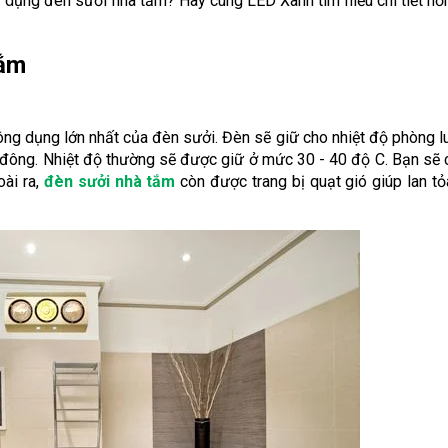
sử dụng đèn sưởi nhà tắm? Hãy cùng LED Xanh tìm hiểu chi tiết h
tắm
ng dụng lớn nhất của đèn sưởi. Đèn sẽ giữ cho nhiệt độ phòng 
a đông. Nhiệt độ thường sẽ được giữ ở mức 30 - 40 độ C. Bạn sẽ
oài ra,
đèn sưởi nhà tắm
còn được trang bị quạt gió giúp lan t