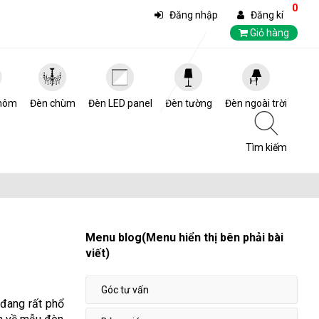
0
Đăng nhập
Đăng kí
Giỏ hàng
hôm
Đèn chùm
Đèn LED panel
Đèn tường
Đèn ngoài trời
Tìm kiếm
Menu blog(Menu hiển thị bên phải bài
viết)
Góc tư vấn
 đang rất phổ