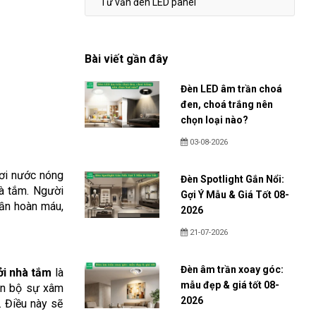
Tư vấn đèn LED panel
Bài viết gần đây
Đèn LED âm trần choá
đen, choá trắng nên
chọn loại nào?
03-08-2026
hơi nước nóng
Đèn Spotlight Gắn Nổi:
hà tắm. Người
Gợi Ý Mẫu & Giá Tốt 08-
uần hoàn máu,
2026
21-07-2026
Đèn âm trần xoay góc:
ởi nhà tắm
là
mẫu đẹp & giá tốt 08-
oàn bộ sự xâm
2026
. Điều này sẽ