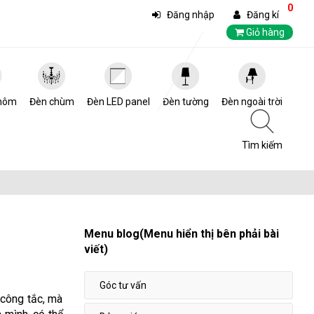
0
Đăng nhập
Đăng kí
Giỏ hàng
hôm
Đèn chùm
Đèn LED panel
Đèn tường
Đèn ngoài trời
Tìm kiếm
Menu blog(Menu hiển thị bên phải bài
viết)
Góc tư vấn
 công tắc, mà