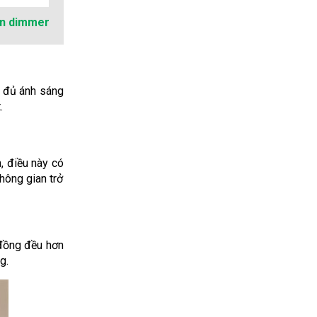
ần dimmer
p đủ ánh sáng
.
, điều này có
hông gian trở
 đồng đều hơn
g.