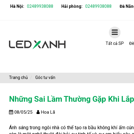
Hà Nội:
02489938088
Hải phòng:
02489938088
Đà Nẵn
Tất cả SP
Đè
Trang chủ
Góc tư vấn
Những Sai Lầm Thường Gặp Khi Lắp
08/05/25
Hoa Lã
Ánh sáng trong ngôi nhà có thể tạo ra bầu không khí ấm cún