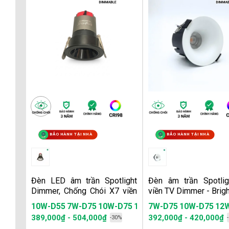
BẢO HÀNH TẠI NHÀ
BẢO HÀNH TẠI NHÀ
Đèn LED âm trần Spotlight
Đèn âm trần Spotlig
Dimmer, Chống Chói X7 viền
viền TV Dimmer - Brig
đen - BrightLux
10W-D55
7W-D75
10W-D75
12W-D75
15W-D75
7W-D75
10W-D75
7W - D5
12
389,000₫ - 504,000₫
392,000₫ - 420,000₫
-30%