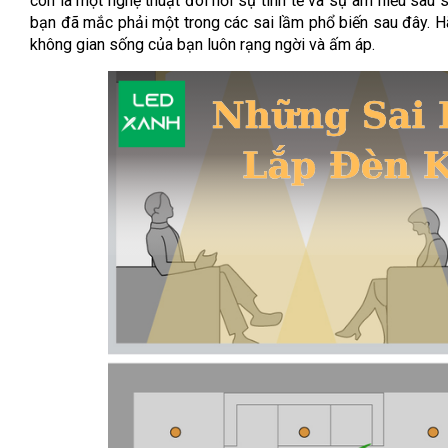
còn là một nghệ thuật đòi hỏi sự tinh tế và sự am hiểu sâu 
bạn đã mắc phải một trong các sai lầm phổ biến sau đây. H
không gian sống của bạn luôn rạng ngời và ấm áp.