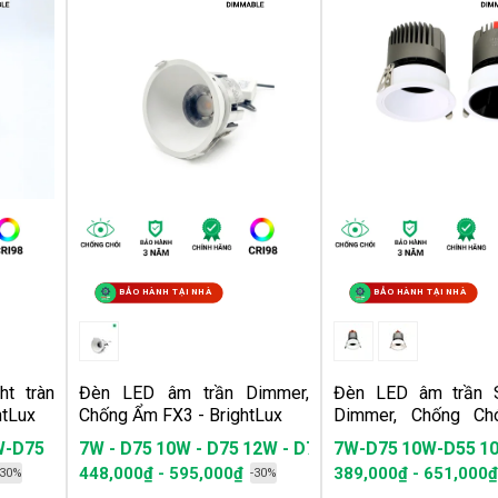
BẢO HÀNH TẠI NHÀ
BẢO HÀNH TẠI NHÀ
ht tràn
Đèn LED âm trần Dimmer,
Đèn LED âm trần S
htLux
Chống Ẩm FX3 - BrightLux
Dimmer, Chống Ch
BrightLux
5
W-D75
7W - D75
10W - D75
12W - D75
7W-D55
12W- D95
7W-D75
10W-D55
15W - D95
7W*3-D80
10W-D75
448,000₫ - 595,000₫
389,000₫ - 651,000₫
-30%
-30%