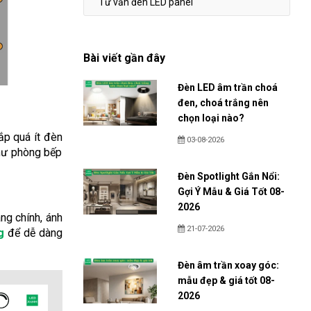
Tư vấn đèn LED panel
Bài viết gần đây
Đèn LED âm trần choá
đen, choá trắng nên
chọn loại nào?
ắp quá ít đèn
03-08-2026
như phòng bếp
Đèn Spotlight Gắn Nổi:
Gợi Ý Mẫu & Giá Tốt 08-
2026
ng chính, ánh
21-07-2026
g
để dễ dàng
Đèn âm trần xoay góc:
mẫu đẹp & giá tốt 08-
2026