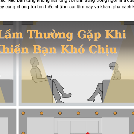
sắc. Nếu bạn từng không hài lòng với ánh sáng trong ngôi nhà của
ãy cùng chúng tôi tìm hiểu những sai lầm này và khám phá cách