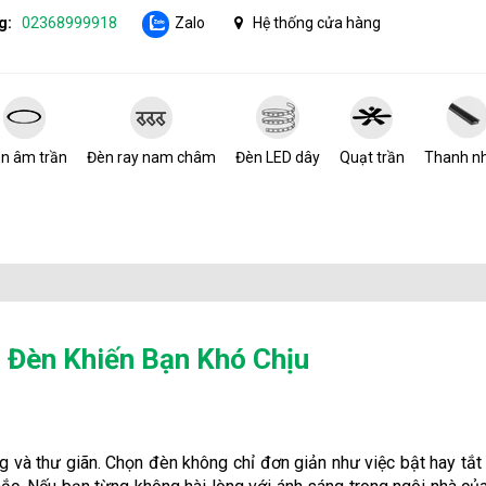
g:
02368999918
Zalo
Hệ thống cửa hàng
n âm trần
Đèn ray nam châm
Đèn LED dây
Quạt trần
Thanh n
 Đèn Khiến Bạn Khó Chịu
g và thư giãn. Chọn đèn không chỉ đơn giản như việc bật hay tắt