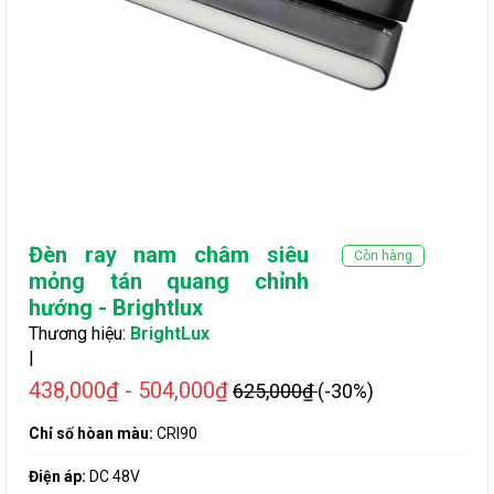
Đèn ray nam châm siêu
Còn hàng
mỏng tán quang chỉnh
hướng - Brightlux
Thương hiệu:
BrightLux
|
438,000₫ - 504,000₫
625,000₫
(-30%)
​​​​​​Chỉ số hòan màu:
CRI90
Điện áp:
DC 48V