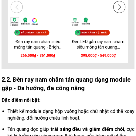
BẢO HÀNH TẠI NHÀ
BẢO HÀNH TẠI NHÀ
Đèn ray nam châm siêu
Đèn LED gắn ray nam châm
Đè
mỏng tán quang - Brigh...
siêu mỏng tán quang...
266,000₫ - 361,000₫
398,000₫ - 549,000₫
2.2. Đèn ray nam châm tán quang dạng module
gập - Đa hướng, đa công năng
Đặc điểm nổi bật:
Thiết kế module dạng hộp vuông hoặc chữ nhật có thể xoay
nghiêng, đổi hướng chiếu linh hoạt.
Tán quang dọc giúp
trải sáng đều và giảm điểm chói
, cực
kỳ lý tưởng cho showroom thời trang, cửa hàng mỹ phẩm.