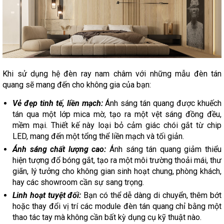
Khi sử dụng hệ đèn ray nam châm với những mẫu đèn tán
quang sẽ mang đến cho không gia của bạn:
Vẻ đẹp tinh tế, liền mạch:
Ánh sáng tán quang được khuếch
tán qua một lớp mica mờ, tạo ra một vệt sáng đồng đều,
mềm mại. Thiết kế này loại bỏ cảm giác chói gắt từ chip
LED, mang đến một tổng thể liền mạch và tối giản.
Ánh sáng chất lượng cao:
Ánh sáng tán quang giảm thiểu
hiện tượng đổ bóng gắt, tạo ra một môi trường thoải mái, thư
giãn, lý tưởng cho không gian sinh hoạt chung, phòng khách,
hay các showroom cần sự sang trọng.
Linh hoạt tuyệt đối:
Bạn có thể dễ dàng di chuyển, thêm bớt
hoặc thay đổi vị trí các module đèn tán quang chỉ bằng một
thao tác tay mà không cần bất kỳ dụng cụ kỹ thuật nào.