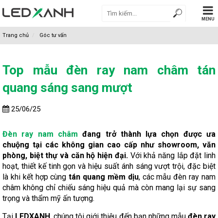
MENU
Trang chủ
Góc tư vấn
Top mẫu đèn ray nam châm tán
quang sáng sang mượt
25/06/25
Đèn ray nam châm
đang trở thành lựa chọn được ưa
chuộng tại các không gian cao cấp như showroom, văn
phòng, biệt thự và căn hộ hiện đại.
Với khả năng lắp đặt linh
hoạt, thiết kế tinh gọn và hiệu suất ánh sáng vượt trội, đặc biệt
là khi kết hợp cùng
tán quang mềm dịu
, các mẫu đèn ray nam
châm không chỉ chiếu sáng hiệu quả mà còn mang lại sự sang
trọng và thẩm mỹ ấn tượng.
Tại
LEDXANH
, chúng tôi giới thiệu đến bạn những mẫu
đèn ray