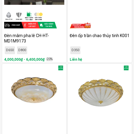
Đèn mâm pha lê CH-HT-
Đèn ốp trần chao thủy tinh K001
MD1M9173
D650
D800
D350
4,000,000₫ - 6,400,000₫
-20%
Liên hệ