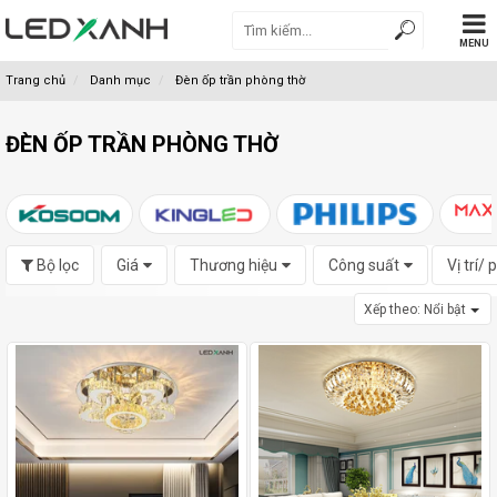
MENU
Trang chủ
Danh mục
Đèn ốp trần phòng thờ
ĐÈN ỐP TRẦN PHÒNG THỜ
Bộ lọc
Giá
Thương hiệu
Công suất
Vị trí/
Xếp theo:
Nổi bật