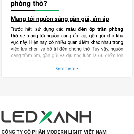
phòng thờ?
Mang tới nguồn sáng gần gũi, ấm áp
Trước hết, sử dụng các
mẫu đèn ốp trần phòng
thờ
sẽ mang tới nguồn sáng ấm áp, gần gũi cho khu
vực này. Hiện nay, có nhiều quan điểm khác nhau trong
việc lựa chọn và bố trí đèn phòng thờ. Tuy vậy, nguồn
sáng trầm ấm, gần gũi và dịu nhẹ luôn là ưu điểm lớn
nhất mà bất kỳ
mẫu đèn led trần phòng thờ
nào cũng
đều sở hữu.
Xem thêm
Tăng thêm vẻ tôn nghiêm và sang trọng
So với
các mẫu đèn phòng thờ
khác như đèn thả
phòng thờ, đèn chùm phòng thờ, đèn thờ treo tường,...
thì đèn ốp trần mang tới một giá trị rất mới. Kiểu dáng
đèn bắt mắt, sang trọng và rất gọn. Mẫu đèn này phù
hợp với cả những phòng thờ có diện tích hạn chế. Các
chi tiết trên đèn ốp trần phòng thờ được chế tác kỳ
công, tỉ mỉ và tinh xảo. Những mẫu đèn này thường có
CÔNG TY CỔ PHẦN MODERN LIGHT VIỆT NAM