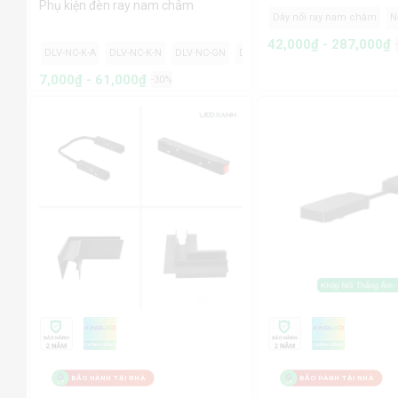
Phụ kiện đèn ray nam châm
Dây nối ray nam châm
Nối góc ray nam châm
42,000₫ - 287,000₫
-NC-K-A
DLV-NC-K-N
DLV-NC-GN
DLV-NC-N2
DLV-NC-N3
DLV-NC-DT-1.5m
DL
7,000₫ - 61,000₫
-30%
BẢO HÀNH TẠI NHÀ
BẢO HÀNH TẠI NHÀ