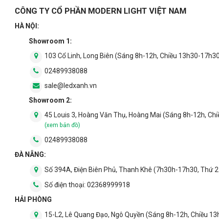
CÔNG TY CỔ PHẦN MODERN LIGHT VIỆT NAM
HÀ NỘI:
Showroom 1:
103 Cổ Linh, Long Biên (Sáng 8h-12h, Chiều 13h30-17h3
02489938088
sale@ledxanh.vn
Showroom 2:
45 Louis 3, Hoàng Văn Thụ, Hoàng Mai (Sáng 8h-12h, Ch
(xem bản đồ)
02489938088
ĐÀ NẴNG:
Số 394A, Điện Biên Phủ, Thanh Khê (7h30h-17h30, Thứ 2
Số điện thoại:
02368999918
HẢI PHÒNG
15-L2, Lê Quang Đạo, Ngô Quyền (Sáng 8h-12h, Chiều 1