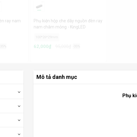
đèn ray nam
Phụ kiện hộp che dây nguồn đèn ray
nam châm mỏng - KingLED
 ray nổi
100*26*29mm
62,000₫
95,000₫
-35%
-35%
Mô tả danh mục
Phụ k