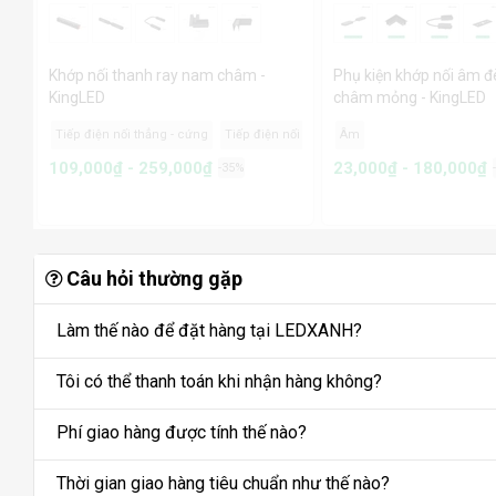
Khớp nối thanh ray nam châm -
Phụ kiện khớp nối âm 
KingLED
châm mỏng - KingLED
g - cứng
Tiếp điện nối thẳng - mềm
Tiếp điện nối góc
Âm
Nối góc ray âm
Nối góc
109,000₫ - 259,000₫
23,000₫ - 180,000₫
-35%
Câu hỏi thường gặp
Làm thế nào để đặt hàng tại LEDXANH?
Tôi có thể thanh toán khi nhận hàng không?
Phí giao hàng được tính thế nào?
Thời gian giao hàng tiêu chuẩn như thế nào?