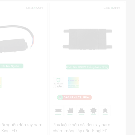
BẢO HÀNH TẠI NHÀ
 nối nguồn đèn ray nam
Phụ kiện khớp nối đèn ray nam
 KingLED
châm mỏng lắp nổi - KingLED