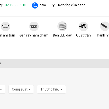
g:
02368999918
Zalo
Hệ thống cửa hàng
n âm trần
Đèn ray nam châm
Đèn LED dây
Quạt trần
Thanh n
m
Công suất
Thương hiệu