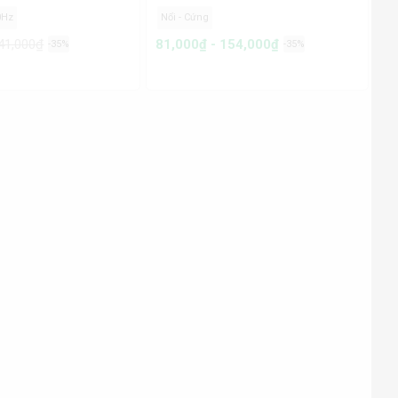
0Hz
Nổi - Cứng
41,000₫
81,000₫ - 154,000₫
-35%
-35%
e nguồn
Tiếp điện 1 đầu
Tiếp điện 2 đầu
Nối góc âm
Nối góc âm đứng