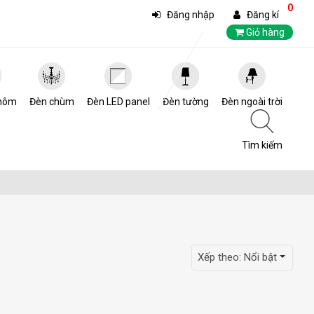
0
Đăng nhập
Đăng kí
Giỏ hàng
hôm
Đèn chùm
Đèn LED panel
Đèn tường
Đèn ngoài trời
Tìm kiếm
Xếp theo:
Nổi bật