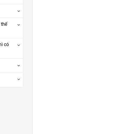
 thế
hì có