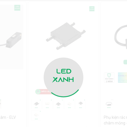
BẢO HÀNH TẠI NHÀ
hâm - ELV
Phụ kiện rắc
châm mỏng -