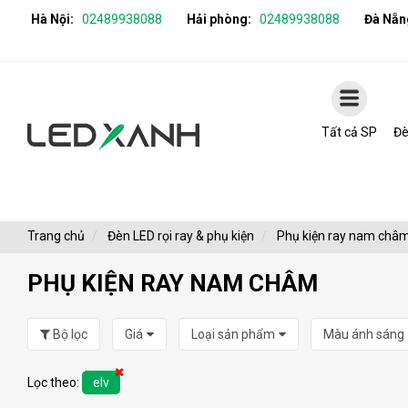
Hà Nội:
02489938088
Hải phòng:
02489938088
Đà Nẵn
Tất cả SP
Đè
Trang chủ
Đèn LED rọi ray & phụ kiện
Phụ kiện ray nam châ
PHỤ KIỆN RAY NAM CHÂM
Bộ lọc
Giá
Loại sản phẩm
Màu ánh sáng
Lọc theo:
elv