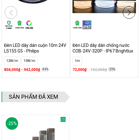
Đèn LED dây dán cuộn 10m 24V
Đèn LED dây dán chống nước
LS155 G5 - Philips
COB-24V-320P - IP67 Brightlux
12W/m
15W/m
1m
804,000₫ - 942,000₫
-44%
72,000₫
102,000₫
-29%
SẢN PHẨM ĐÃ XEM
-
25
%