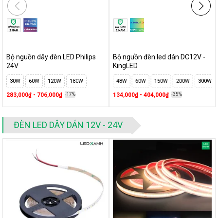
Bộ nguồn dây đèn LED Philips
Bộ nguồn đèn led dán DC12V -
24V
KingLED
30W
60W
120W
180W
48W
60W
150W
200W
300W
283,000₫ - 706,000₫
-17%
134,000₫ - 404,000₫
-35%
ĐÈN LED DÂY DÁN 12V - 24V