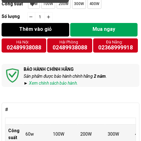
Công suất
60W
100W
200W
300W
400W
Số lượng
−
cart.general.reduce_quantity
+
cart.general.increase_quantity
Thêm vào giỏ
Mua ngay
Hà Nội:
Hải Phòng
Đà Nẵng:
02489938088
02489938088
02368999918
BẢO HÀNH CHÍNH HÃNG
Sản phẩm được bảo hành chính hãng
2 năm
.
►
Xem chính sách bảo hành.
#
Công
60w
100W
200W
300W
40
suất