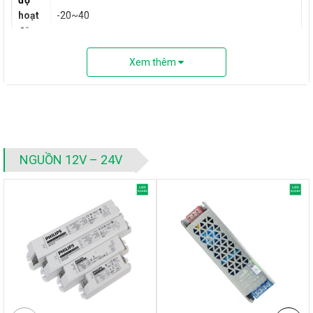
hoạt
-20~40
động
(℃)
Xem thêm
Cấp
độ
IP20
bảo
vệ
NGUỒN 12V – 24V