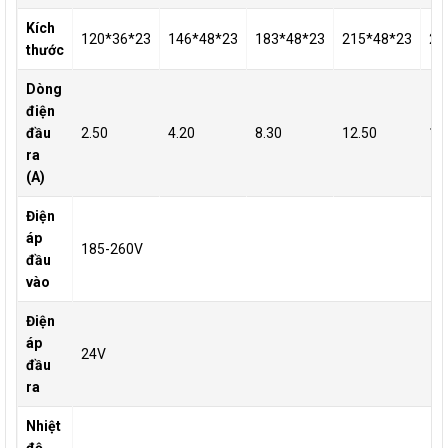
Kích
120*36*23
146*48*23
183*48*23
215*48*23
21
thước
Dòng
điện
đầu
2.50
4.20
8.30
12.50
16
ra
(A)
Điện
áp
185-260V
đầu
vào
Điện
áp
24V
đầu
ra
Nhiệt
độ