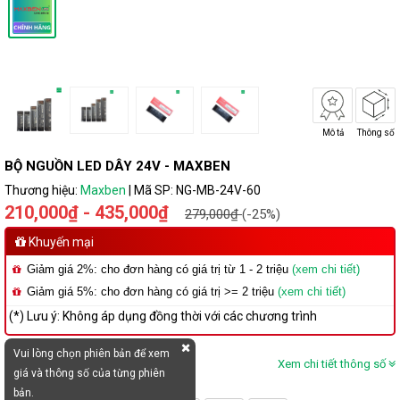
Mô tả
Thông số
BỘ NGUỒN LED DÂY 24V - MAXBEN
Thương hiệu:
Maxben
|
Mã SP:
NG-MB-24V-60
210,000₫ - 435,000₫
279,000₫
(-25%)
Khuyến mại
Giảm giá 2%: cho đơn hàng có giá trị từ 1 - 2 triệu
(xem chi tiết)
Giảm giá 5%: cho đơn hàng có giá trị >= 2 triệu
(xem chi tiết)
(*) Lưu ý: Không áp dụng đồng thời với các chương trình
Vui lòng chọn phiên bản để xem
Xem chi tiết thông số
giá và thông số của từng phiên
bản.