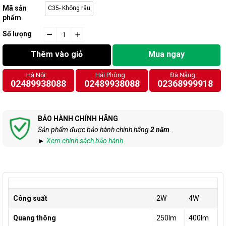
Mã sản
C35- Không râu
phẩm
Số lượng
−
cart.general.reduce_quantity
+
cart.general.increase_quantity
Thêm vào giỏ
Mua ngay
Hà Nội:
Hải Phòng
Đà Nẵng:
02489938088
02489938088
02368999918
BẢO HÀNH CHÍNH HÃNG
Sản phẩm được bảo hành chính hãng
2 năm
.
►
Xem chính sách bảo hành.
Công suất
2W
4W
Quang thông
250lm
400lm