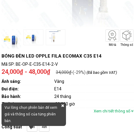
Mô tả
Thông số
BÓNG ĐÈN LED OPPLE FILA ECOMAX C35 E14
Mã SP:
BE-OP-E-C35-E14-2-V
24,000₫ - 48,000₫
34,000₫
(-29%)
(Đã bao gồm VAT)
Ánh sáng:
Vàng
Đui điện:
E14
Bảo hành:
24 tháng
Tuổi thọ:
20.000 giờ
Vui lòng chọn phiên bản để xem
Xem chi tiết thông số
giá và thông số của từng phiên
bản.
Công suất
2W
4W