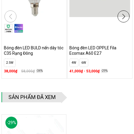
Bóng đèn LED BULD nến dây tóc
Bóng đèn LED OPPLE Fila
C35 Rạng Đông
Ecomax A60 E27
2.5W
4W
6W
38,000₫
58,000₫
-34%
41,000₫ - 53,000₫
-29%
SẢN PHẨM ĐÃ XEM
-
29
%