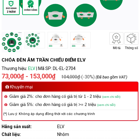
Mô tả
Thông số
CHÓA ĐÈN ÂM TRẦN CHIẾU ĐIỂM ELV
Thương hiệu:
ELV
|
Mã SP:
DL-EL-2704
73,000₫ - 153,000₫
104,000₫
(-30%)
(Đã bao gồm VAT)
Khuyến mại
Giảm giá 2%: cho đơn hàng có giá trị từ 1 - 2 triệu
(xem chi tiết)
Giảm giá 5%: cho đơn hàng có giá trị >= 2 triệu
(xem chi tiết)
(*) Lưu ý: Không áp dụng đồng thời với các chương trình
Hãng sản xuất:
ELV
Chất liệu:
Nhôm