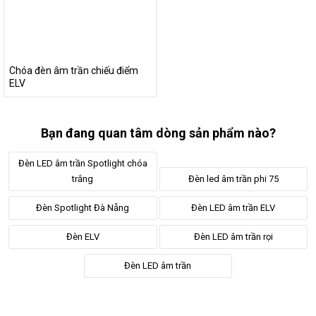
Chóa đèn âm trần chiếu điểm
ELV
2.4. Tích hợp bóng âm trần đa dạng công
suất
Bạn đang quan tâm dòng sản phẩm nào?
Hiện tại, hãng có cung cấp mẫu rọi đèn âm trần ELV với 3 mức
Đèn LED âm trần Spotlight chóa
công suất 7W, 12W và 15W với kích thước lỗ khoét tương ứng.
trắng
Đèn led âm trần phi 75
Bạn hoàn toàn có thể kết hợp chóa và bóng led với nhau để
tạo thành mẫu đèn hoàn chỉnh.
Đèn Spotlight Đà Nẵng
Đèn LED âm trần ELV
Đèn ELV
Đèn LED âm trần rọi
Đèn LED âm trần