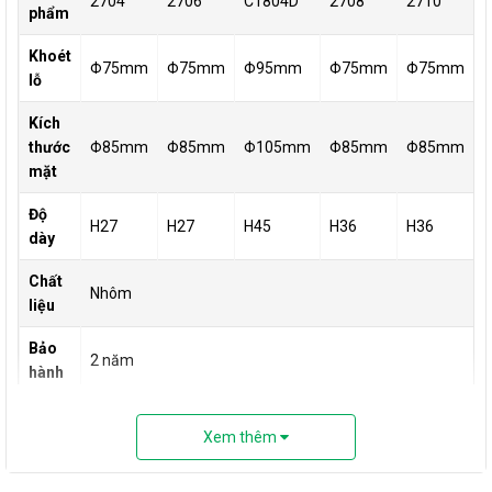
2704
2706
C1804D
2708
2710
phẩm
Khoét
Φ75mm
Φ75mm
Φ95mm
Φ75mm
Φ75mm
lỗ
Kích
thước
Φ85mm
Φ85mm
Φ105mm
Φ85mm
Φ85mm
mặt
Độ
H27
H27
H45
H36
H36
dày
Chất
Nhôm
liệu
Bảo
2 năm
hành
Xem thêm
2. Đánh giá chi tiết chóa đèn âm trần
chiếu rọi ELV