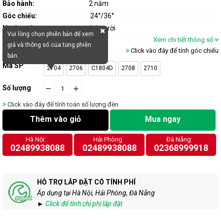
Bảo hành:
2 năm
Góc chiếu:
24°/36°
Nguồn sáng:
bóng rời
Vui lòng chọn phiên bản để xem
Xem chi tiết thông số
giá và thông số của từng phiên
Click vào đây để tính góc chiếu
bản.
Mã SP
2704
2706
C1804D
2708
2710
Số lượng
−
cart.general.reduce_quantity
+
cart.general.increase_quantity
Click vào đây để tính toán số lượng đèn
Thêm vào giỏ
Mua ngay
Hà Nội:
Hải Phòng
Đà Nẵng:
02489938088
02489938088
02368999918
HỖ TRỢ LẮP ĐẶT CÓ TÍNH PHÍ
Áp dụng tại Hà Nội, Hải Phòng, Đà Nẵng
►
Click để tính chi phí lắp đặt