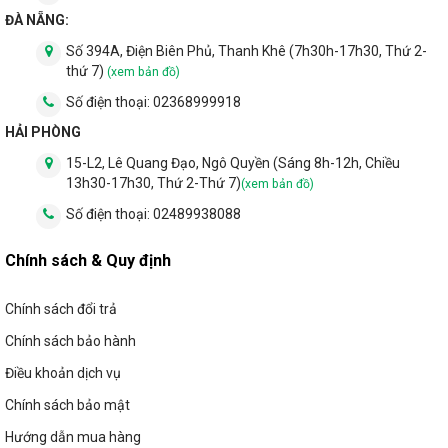
Phù hợp cho những khu vực nhà phố, nhà ở gia đình hay công
ĐÀ NẴNG:
trình biệt thự, showroom trưng bày mua bán sản phẩm, hay
Số 394A, Điện Biên Phủ, Thanh Khê (7h30h-17h30, Thứ 2-
trong các văn phòng làm việc, siêu thị, trường học, bệnh viện...
thứ 7)
(xem bản đồ)
Số điện thoại:
02368999918
HẢI PHÒNG
15-L2, Lê Quang Đạo, Ngô Quyền (Sáng 8h-12h, Chiều
13h30-17h30, Thứ 2-Thứ 7)
(xem bản đồ)
Số điện thoại:
02489938088
Chính sách & Quy định
Chính sách đổi trả
Chính sách bảo hành
Điều khoản dịch vụ
Chính sách bảo mật
Hướng dẫn mua hàng