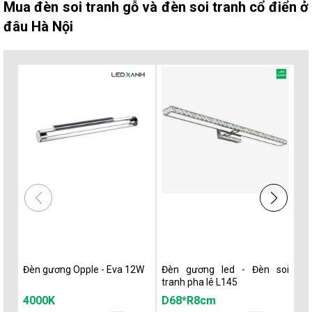
Mua đèn soi tranh gỗ và đèn soi tranh cổ điển ở
đâu Hà Nội
Đèn gương Opple - Eva 12W
Đèn gương led - Đèn soi
Đè
tranh pha lê L145
tr
4000K
D68*R8cm
V