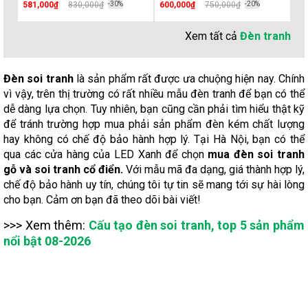
581,000₫
830,000₫
-30%
600,000₫
750,000₫
-20%
39
Xem tất cả
Đèn tranh
Đèn soi tranh
là sản phẩm rất được ưa chuộng hiện nay. Chính
vì vậy, trên thị trường có rất nhiều mẫu đèn tranh để bạn có thể
dễ dàng lựa chọn. Tuy nhiên, bạn cũng cần phải tìm hiểu thật kỹ
để tránh trường hợp mua phải sản phẩm đèn kém chất lượng
hay không có chế độ bảo hành hợp lý. Tại Hà Nội, bạn có thể
qua các cửa hàng của LED Xanh để chọn
mua đèn soi tranh
gỗ và soi tranh cổ điển.
Với mẫu mã đa dạng, giá thành hợp lý,
chế độ bảo hành uy tín, chúng tôi tự tin sẽ mang tới sự hài lòng
cho bạn. Cảm ơn bạn đã theo dõi bài viết!
>>> Xem thêm:
Cấu tạo đèn soi tranh, top 5 sản phẩm
nổi bật 08-2026