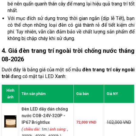
bé nên quấn quanh thân cây để mang lại hiệu quả trang trí tốt
nhất.
Với mục đích sử dụng trong thời gian ngắn (dịp lễ Tết), bạn
có thể chọn những loại đèn có giá thành rẻ để tiết kiệm chi
phí. Tuy nhiên, vẫn cần đảm bảo về chất lượng sản phẩm để
không bị chập cháy khi sử dụng.
4. Giá đèn trang trí ngoài trời chống nước tháng
08-2026
Dưới đây là bảng giá của một số mẫu
đèn trang trí cây ngoài
trời
đang có mặt tại LED Xanh:
Hình
Tên sản phẩm
Giá bán
Giá NY
ảnh
Đèn LED dây dán chống
nước COB-24V-320P -
IP67 Brightlux
102,000 VND
72,000 VND
(
chiều dài:
1m
|
ánh sáng:
,
3000k , 4000k , 6000k )