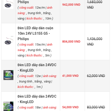
Philips
1,683,000
942,000 VND
(
công suất:
12w/m
|
ánh
VND
sáng:
, trung tính , trắng ,
vàng
|
kích thước:
, 10m )
Đèn LED dây dán cuộn
10m 24V LS155 G5 -
Philips
1,436,000
804,000 VND
(
công suất:
15w/m
|
ánh
VND
sáng:
, trung tính , trắng ,
vàng
|
kích thước:
, 5m )
Đèn LED dây dán 24VDC
- KingLED
(
công suất:
12w
|
ánh sáng:
62,000 VND
41,000 VND
, trung tính , trắng , vàng
|
kích thước:
, 1m )
Đèn LED dây dán 24VDC
- KingLED
(
công suất:
18w
|
ánh sáng:
83,000 VND
54,000 VND