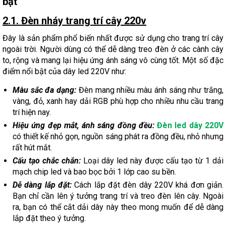
bật
2.1. Đèn nháy trang trí cây 220v
Đây là sản phẩm phổ biến nhất được sử dụng cho trang trí cây
ngoài trời. Người dùng có thể dễ dàng treo đèn ở các cành cây
to, rộng và mang lại hiệu ứng ánh sáng vô cùng tốt. Một số đặc
điểm nổi bật của dây led 220V như:
Màu sắc đa dạng:
Đèn mang nhiều màu ánh sáng như trắng,
vàng, đỏ, xanh hay dải RGB phù hợp cho nhiều nhu cầu trang
trí hiện nay.
Hiệu ứng đẹp mắt, ánh sáng đồng đều:
Đèn led dây 220V
có thiết kế nhỏ gọn, nguồn sáng phát ra đồng đều, nhỏ nhưng
rất hút mắt.
Cấu tạo chắc chắn:
Loại dây led này được cấu tạo từ 1 dải
mạch chip led và bao bọc bởi 1 lớp cao su bền.
Dễ dàng lắp đặt:
Cách lắp đặt đèn dây 220V khá đơn giản.
Bạn chỉ cần lên ý tưởng trang trí và treo đèn lên cây. Ngoài
ra, bạn có thể cắt dải dây này theo mong muốn để dễ dàng
lắp đặt theo ý tưởng.