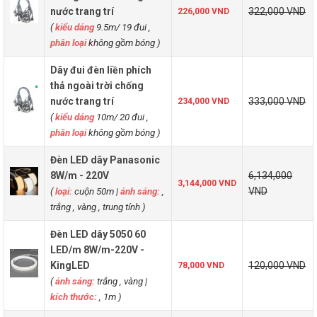
nước trang trí
322,000 VND
226,000 VND
(
kiểu dáng
9.5m/ 19 đui ,
phân loại
không gồm bóng
)
Dây đui đèn liền phích
thả ngoài trời chống
nước trang trí
333,000 VND
234,000 VND
(
kiểu dáng
10m/ 20 đui ,
phân loại
không gồm bóng
)
Đèn LED dây Panasonic
8W/m - 220V
6,134,000
3,144,000 VND
(
loại:
cuộn 50m
|
ánh sáng:
,
VND
trắng , vàng , trung tính )
Đèn LED dây 5050 60
LED/m 8W/m-220V -
KingLED
120,000 VND
78,000 VND
(
ánh sáng:
trắng , vàng
|
kích thước:
, 1m )