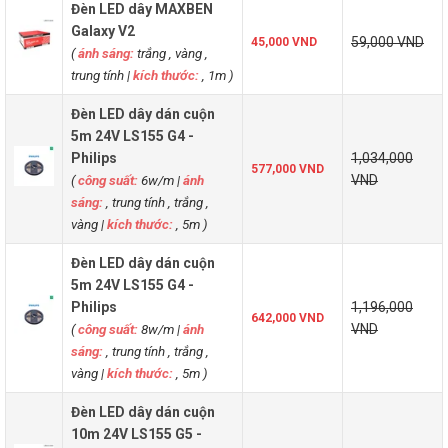
Đèn LED dây MAXBEN
Galaxy V2
59,000 VND
45,000 VND
(
ánh sáng:
trắng , vàng ,
trung tính
|
kích thước:
, 1m )
Đèn LED dây dán cuộn
5m 24V LS155 G4 -
Philips
1,034,000
577,000 VND
(
công suất:
6w/m
|
ánh
VND
sáng:
, trung tính , trắng ,
vàng
|
kích thước:
, 5m )
Đèn LED dây dán cuộn
5m 24V LS155 G4 -
Philips
1,196,000
642,000 VND
(
công suất:
8w/m
|
ánh
VND
sáng:
, trung tính , trắng ,
vàng
|
kích thước:
, 5m )
Đèn LED dây dán cuộn
10m 24V LS155 G5 -