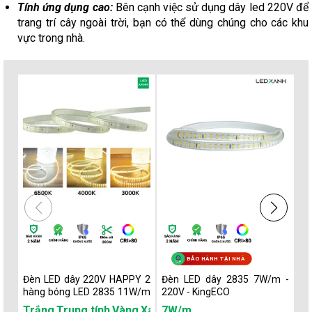
Tính ứng dụng cao:
Bên cạnh việc sử dụng dây led 220V để
trang trí cây ngoài trời, bạn có thể dùng chúng cho các khu
vực trong nhà.
BẢO HÀNH TẠI NHÀ
Đèn LED dây 220V HAPPY 2
Đèn LED dây 2835 7W/m -
Đè
hàng bóng LED 2835 11W/m
220V - KingECO
2
- Maxben
Ki
Trắng
Trung tính
Vàng
Xanh dương
7W/m
Đổi màu Trắng - Vàn
7