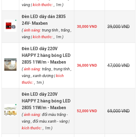
vàng
|
kích thước:
, 1m )
Đèn LED dây dán 2835
24V- Maxben
39,000 VND
30,000 VND
(
ánh sáng:
trung tính , trắng ,
vàng
|
kích thước:
, 1m )
Đèn LED dây 220V
HAPPY 2 hàng bóng LED
2835 11W/m - Maxben
47,000 VND
36,000 VND
(
ánh sáng:
trắng , trung tính ,
vàng , xanh dương
|
kích
thước:
, 1m )
Đèn LED dây 220V
HAPPY 2 hàng bóng LED
2835 11W/m - Maxben
69,000 VND
52,000 VND
(
ánh sáng:
đổi màu trắng -
vàng , đổi màu xanh - vàng
|
kích thước:
, 1m )