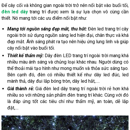
Để cây cối và không gian ngoài trời trở nên nổi bật vào buổi tối,
đèn led dây
trang trí được xem là sự lựa chọn vô cùng cần
thiết. Nó mang tới các ưu điểm nổi bật như:
Mang tới nguồn sáng đẹp mắt, thu hút:
Đèn led trang trí cây
ngoài trời sử dụng nguồn sáng led hiện đại, chân thực và khá
đẹp mắt. Ánh sáng phát ra tạo nên hiệu ứng lung linh và giúp
cây nổi bật vào buổi tối.
Thiết kế thẩm mỹ:
Dây đèn LED trang trí ngoài trời mang khá
nhiều màu ánh sáng và chủng loại khác nhau. Người dùng có
thể thoải mái tạo hình như mong muốn và thỏa sức sáng tạo.
Bên cạnh đó, đèn có nhiều thiết kế như dây led đúc, led
mành thả, dây đui lắp bóng tròn, dây led hắt,.....
Giá thành rẻ:
Giá đèn led dây trang trí ngoài trời rẻ hơn khá
nhiều so với những sản phẩm đèn trang trí khác. Cùng với đó
là đáp ứng tốt các tiêu chí như thẩm mỹ, an toàn, dễ lắp
đặt,....