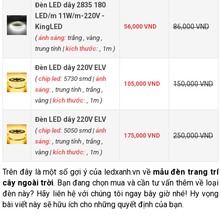
Đèn LED dây 2835 180
LED/m 11W/m-220V -
KingLED
86,000 VND
56,000 VND
(
ánh sáng:
trắng , vàng ,
trung tính
|
kích thước:
, 1m )
Đèn LED dây 220V ELV
(
chip led:
5730 smd
|
ánh
150,000 VND
105,000 VND
sáng:
, trung tính , trắng ,
vàng
|
kích thước:
, 1m )
Đèn LED dây 220V ELV
(
chip led:
5050 smd
|
ánh
250,000 VND
175,000 VND
sáng:
, trung tính , trắng ,
vàng
|
kích thước:
, 1m )
Trên đây là một số gợi ý của ledxanh.vn về
mẫu đèn trang trí
cây ngoài trời
. Bạn đang chọn mua và cần tư vấn thêm về loại
đèn này? Hãy liên hệ với chúng tôi ngay bây giờ nhé! Hy vọng
bài viết này sẽ hữu ích cho những quyết định của bạn.