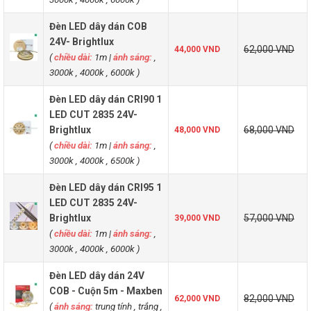
Đèn LED dây dán COB
24V- Brightlux
62,000 VND
44,000 VND
(
chiều dài:
1m
|
ánh sáng:
,
3000k , 4000k , 6000k )
Đèn LED dây dán CRI90 1
LED CUT 2835 24V-
Brightlux
68,000 VND
48,000 VND
(
chiều dài:
1m
|
ánh sáng:
,
3000k , 4000k , 6500k )
Đèn LED dây dán CRI95 1
LED CUT 2835 24V-
Brightlux
57,000 VND
39,000 VND
(
chiều dài:
1m
|
ánh sáng:
,
3000k , 4000k , 6000k )
Đèn LED dây dán 24V
COB - Cuộn 5m - Maxben
82,000 VND
62,000 VND
(
ánh sáng:
trung tính , trắng ,