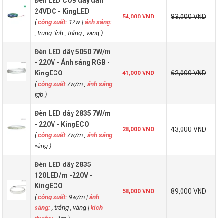
Đèn LED COB dây dán
24VDC - KingLED
83,000 VND
54,000 VND
(
công suất:
12w
|
ánh sáng:
, trung tính , trắng , vàng )
Đèn LED dây 5050 7W/m
- 220V - Ánh sáng RGB -
KingECO
62,000 VND
41,000 VND
(
công suất
7w/m ,
ánh sáng
rgb
)
Đèn LED dây 2835 7W/m
- 220V - KingECO
43,000 VND
28,000 VND
(
công suất
7w/m ,
ánh sáng
vàng
)
Đèn LED dây 2835
120LED/m -220V -
KingECO
89,000 VND
58,000 VND
(
công suất:
9w/m
|
ánh
sáng:
, trắng , vàng
|
kích
thước:
, 1m )