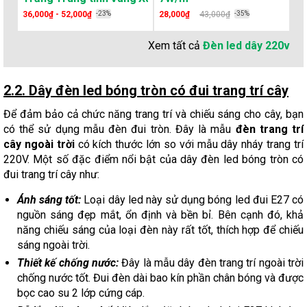
36,000₫ - 52,000₫
-23%
28,000₫
43,000₫
-35%
41
Xem tất cả
Đèn led dây 220v
2.2. Dây đèn led bóng tròn có đui trang trí cây
Để đảm bảo cả chức năng trang trí và chiếu sáng cho cây, bạn
có thể sử dụng mẫu đèn đui tròn. Đây là mẫu
đèn trang trí
cây ngoài trời
có kích thước lớn so với mẫu dây nháy trang trí
220V. Một số đặc điểm nổi bật của dây đèn led bóng tròn có
đui trang trí cây như:
Ánh sáng tốt:
Loại dây led này sử dụng bóng led đui E27 có
nguồn sáng đẹp mắt, ổn định và bền bỉ. Bên cạnh đó, khả
năng chiếu sáng của loại đèn này rất tốt, thích hợp để chiếu
sáng ngoài trời.
Thiết kế chống nước:
Đây là mẫu dây đèn trang trí ngoài trời
chống nước tốt. Đui đèn dài bao kín phần chân bóng và được
bọc cao su 2 lớp cứng cáp.