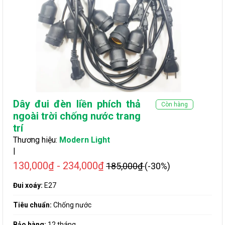
Dây đui đèn liền phích thả
Còn hàng
ngoài trời chống nước trang
trí
Thương hiệu:
Modern Light
|
130,000₫ - 234,000₫
185,000₫
(-30%)
Đui xoáy:
E27
Tiêu chuẩn:
Chống nước
Bảo hàng:
12 tháng