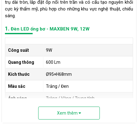
trụ dài tròn, lắp đặt ốp nổi trên trần và có cấu tạo nguyên khối
cực kỳ thẩm mỹ, phù hợp cho những khu vực nghệ thuật, chiếu
sáng.
1.
Đèn LED ống bơ - MAXBEN 9W, 12W
Công suất
9W
Quang thông
600 Lm
Kích thước
Ø95×H68mm
Màu sắc
Trắng / Đen
Ánh sáng
Trắng / Vàng / Trung tính
Bảo hành
2 năm
Xem thêm
Chỉ số hoàn
CRI>80
màu