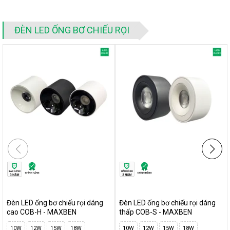
Điện áp
AC170-240VAC
50/60Hz
Cấp bảo vệ
IP=20
ĐÈN LED ỐNG BƠ CHIẾU RỌI
Chất liệu
Nhôm
2. Đánh giá chi tiết
Đèn LED ống bơ - MAXBEN 9W, 12W
Đèn LED ống bơ chiếu rọi dáng
Đèn LED ống bơ chiếu rọi dáng
cao COB-H - MAXBEN
thấp COB-S - MAXBEN
10W
12W
15W
18W
10W
12W
15W
18W