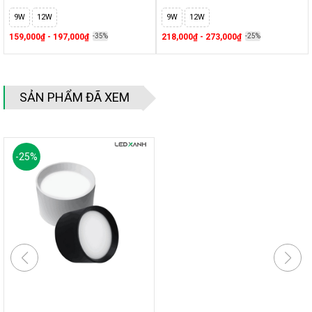
9W
12W
9W
12W
159,000₫ - 197,000₫
-35%
218,000₫ - 273,000₫
-25%
SẢN PHẨM ĐÃ XEM
-
25
%