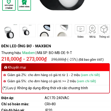
Video
Mô tả
Thông số
ĐÈN LED ỐNG BƠ - MAXBEN
Thương hiệu:
Maxben
|
Mã SP:
BO-MB-DE-9-T
218,000₫ - 273,000₫
290,000₫
(-25%)
(Đã bao gồm VAT)
Khuyến mại
Giảm giá 2%: cho đơn hàng có giá trị từ 1 - 2 triệu
(xem chi tiết)
Giảm giá 5%: cho đơn hàng có giá trị >= 2 triệu
(xem chi tiết)
(*) Lưu ý: Không áp dụng đồng thời với các chương trình
Điện áp:
AC170-240VAC
Chỉ số hoàn màu:
CRI>80
Cấp độ bảo vệ:
IP20