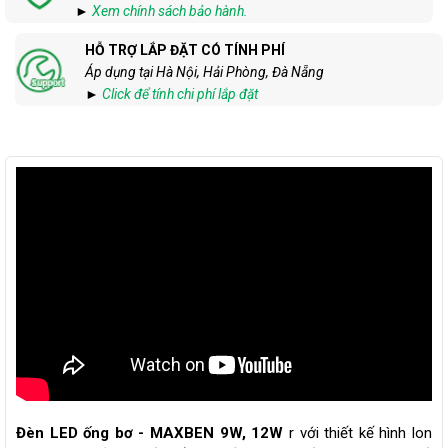
►
Xem chính sách bảo hành.
HỖ TRỢ LẮP ĐẶT CÓ TÍNH PHÍ
Áp dụng tại Hà Nội, Hải Phòng, Đà Nẵng
►
Click để tính chi phí lắp đặt
Đèn LED ống bơ - MAXBEN 9W, 12W
r với thiết kế hình lon