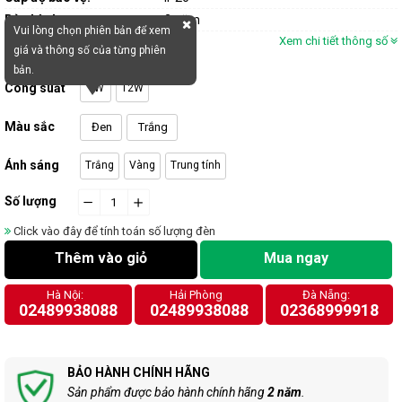
Bảo hành:
2 năm
Vui lòng chọn phiên bản để xem
Xem chi tiết thông số
giá và thông số của từng phiên
bản.
Công suất
9W
12W
Màu sắc
Đen
Trắng
Ánh sáng
Trắng
Vàng
Trung tính
Số lượng
−
cart.general.reduce_quantity
+
cart.general.increase_quantity
Click vào đây để tính toán số lượng đèn
Thêm vào giỏ
Mua ngay
Hà Nội:
Hải Phòng
Đà Nẵng:
02489938088
02489938088
02368999918
BẢO HÀNH CHÍNH HÃNG
Sản phẩm được bảo hành chính hãng
2 năm
.