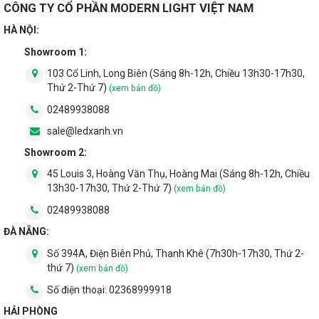
CÔNG TY CỔ PHẦN MODERN LIGHT VIỆT NAM
HÀ NỘI:
Showroom 1:
103 Cổ Linh, Long Biên (Sáng 8h-12h, Chiều 13h30-17h30,
Thứ 2-Thứ 7)
(xem bản đồ)
02489938088
sale@ledxanh.vn
Showroom 2:
45 Louis 3, Hoàng Văn Thụ, Hoàng Mai (Sáng 8h-12h, Chiều
13h30-17h30, Thứ 2-Thứ 7)
(xem bản đồ)
02489938088
ĐÀ NẴNG:
Số 394A, Điện Biên Phủ, Thanh Khê (7h30h-17h30, Thứ 2-
thứ 7)
(xem bản đồ)
Số điện thoại:
02368999918
HẢI PHÒNG