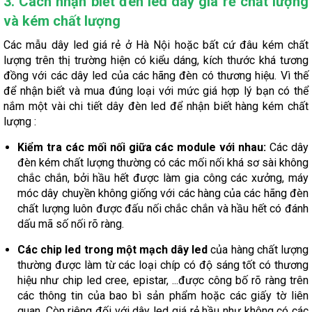
3. Cách nhận biết đèn led dây giá rẻ chất lượng
và kém chất lượng
Các mẫu dây led giá rẻ ở Hà Nội hoặc bất cứ đâu kém chất
lượng trên thị trường hiện có kiểu dáng, kích thước khá tương
đồng với các dây led của các hãng đèn có thương hiệu. Vì thế
để nhận biết và mua đúng loại với mức giá hợp lý bạn có thể
nắm một vài chi tiết dây đèn led để nhận biết hàng kém chất
lượng :
Kiểm tra các mối nối giữa các module với nhau:
Các dây
đèn kém chất lượng thường có các mối nối khá sơ sài không
chắc chắn, bởi hầu hết được làm gia công các xưởng, máy
móc dây chuyền không giống với các hàng của các hãng đèn
chất lượng luôn được đấu nối chắc chắn và hầu hết có đánh
dấu mã số nối rõ ràng.
Các chip led trong một mạch dây led
của hàng chất lượng
thường được làm từ các loại chíp có độ sáng tốt có thương
hiệu như chip led cree, epistar, ...được công bố rõ ràng trên
các thông tin của bao bì sản phẩm hoặc các giấy tờ liên
quan. Còn riêng đối với dây led giá rẻ hầu như không có các