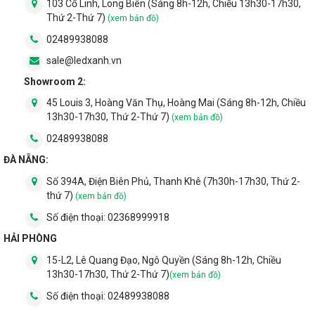
103 Cổ Linh, Long Biên (Sáng 8h-12h, Chiều 13h30-17h30,
Thứ 2-Thứ 7)
(xem bản đồ)
02489938088
sale@ledxanh.vn
Showroom 2:
45 Louis 3, Hoàng Văn Thụ, Hoàng Mai (Sáng 8h-12h, Chiều
13h30-17h30, Thứ 2-Thứ 7)
(xem bản đồ)
02489938088
ĐÀ NẴNG:
Số 394A, Điện Biên Phủ, Thanh Khê (7h30h-17h30, Thứ 2-
thứ 7)
(xem bản đồ)
Số điện thoại:
02368999918
HẢI PHÒNG
15-L2, Lê Quang Đạo, Ngô Quyền (Sáng 8h-12h, Chiều
13h30-17h30, Thứ 2-Thứ 7)
(xem bản đồ)
Số điện thoại:
02489938088