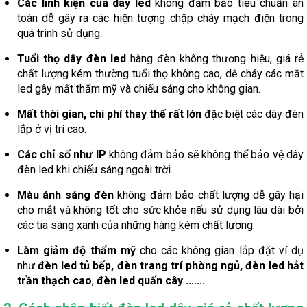
Các linh kiện của dây led
không đảm bảo tiêu chuẩn an
toàn dễ gây ra các hiện tượng chập cháy mạch điện trong
quá trình sử dụng.
Tuổi thọ dây đèn led
hàng đèn không thương hiệu, giá rẻ
chất lượng kém thường tuổi thọ không cao, dễ cháy các mắt
led gây mất thẩm mỹ và chiếu sáng cho không gian.
Mất thời gian, chi phí thay thế rất lớn
đặc biệt các dây đèn
lắp ở vị trí cao.
Các chỉ số như IP
không đảm bảo sẽ không thể bảo vệ dây
đèn led khi chiếu sáng ngoài trời.
Màu ánh sáng đèn
không đảm bảo chất lượng dễ gây hại
cho mắt và không tốt cho sức khỏe nếu sử dụng lâu dài bởi
các tia sáng xanh của những hàng kém chất lượng.
Làm giảm độ thẩm mỹ
cho các không gian lắp đặt ví dụ
như
đèn led tủ bếp
,
đèn trang trí
phòng ngủ, đèn led hắt
trần thạch cao
,
đ
èn
led quấn cây .......