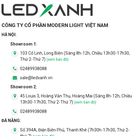
CÔNG TY CỔ PHẦN MODERN LIGHT VIỆT NAM
HÀ NỘI:
Showroom 1:
103 Cổ Linh, Long Biên (Sáng 8h-12h, Chiều 13h30-17h30,
Thứ 2-Thứ 7)
(xem bản đồ)
02489938088
sale@ledxanh.vn
Showroom 2:
45 Louis 3, Hoàng Văn Thụ, Hoàng Mai (Sáng 8h-12h, Chiều
13h30-17h30, Thứ 2-Thứ 7)
(xem bản đồ)
02489938088
ĐÀ NẴNG:
Số 394A, Điện Biên Phủ, Thanh Khê (7h30h-17h30, Thứ 2-
thứ 7)