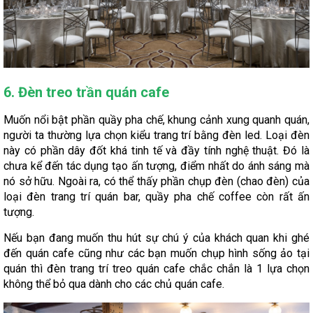
6. Đèn treo trần quán cafe
Muốn nổi bật phần quầy pha chế, khung cảnh xung quanh quán,
người ta thường lựa chọn kiểu trang trí bằng đèn led. Loại đèn
này có phần dây đốt khá tinh tế và đầy tính nghệ thuật. Đó là
chưa kể đến tác dụng tạo ấn tượng, điểm nhất do ánh sáng mà
nó sở hữu. Ngoài ra, có thể thấy phần chụp đèn (chao đèn) của
loại đèn trang trí quán bar, quầy pha chế coffee còn rất ấn
tượng.
Nếu bạn đang muốn thu hút sự chú ý của khách quan khi ghé
đến quán cafe cũng như các bạn muốn chụp hình sống ảo tại
quán thì đèn trang trí treo quán cafe chắc chắn là 1 lựa chọn
không thể bỏ qua dành cho các chủ quán cafe.