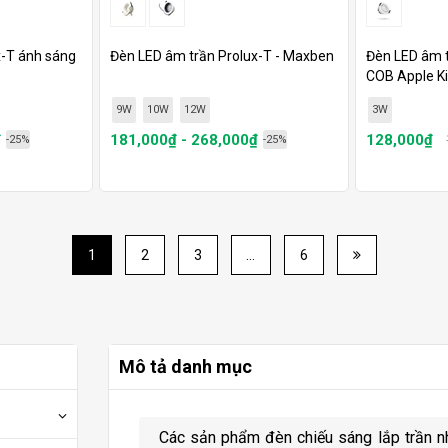
x-T ánh sáng
Đèn LED âm trần Prolux-T - Maxben
Đèn LED âm t
COB Apple K
9W
10W
12W
3W
₫
181,000₫ - 268,000₫
128,000₫
-25%
-25%
1
2
3
…
6
Mô tả danh mục
Các sản phẩm đèn chiếu sáng lắp trần nhà