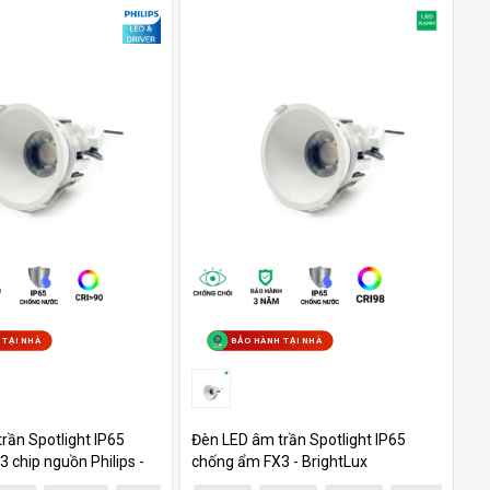
 TẠI NHÀ
BẢO HÀNH TẠI NHÀ
rần Spotlight IP65
Đèn LED âm trần Spotlight IP65
 chip nguồn Philips -
chống ẩm FX3 - BrightLux