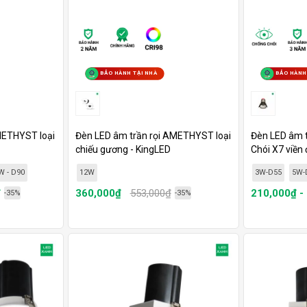
BẢO HÀNH TẠI NHÀ
BẢO HÀNH
METHYST loại
Đèn LED âm trần rọi AMETHYST loại
Đèn LED âm t
chiếu gương - KingLED
Chói X7 viền 
W - D90
12W
3W-D55
5W-
₫
360,000₫
553,000₫
210,000₫ -
-35%
-35%