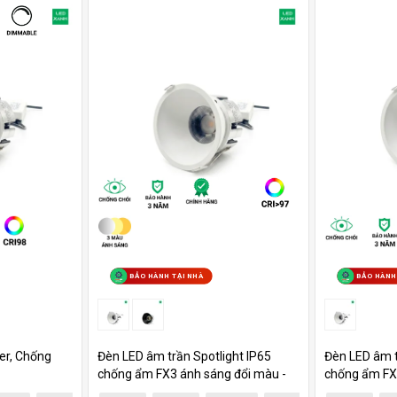
BẢO HÀNH TẠI NHÀ
BẢO HÀNH
er, Chống
Đèn LED âm trần Spotlight IP65
Đèn LED âm t
chống ẩm FX3 ánh sáng đổi màu -
chống ẩm FX3
Brig...
Br...