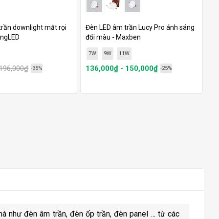
rần downlight mắt rọi
Đèn LED âm trần Lucy Pro ánh sáng
ingLED
đổi màu - Maxben
7W
9W
11W
196,000₫
136,000₫ - 150,000₫
-35%
-25%
 như đèn âm trần, đèn ốp trần, đèn panel ... từ các