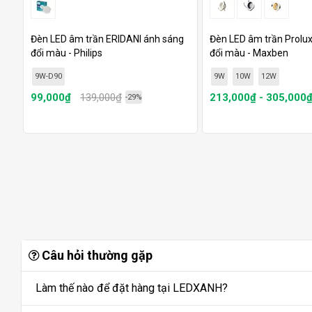
Đèn LED âm trần ERIDANI ánh sáng
Đèn LED âm trần Prolu
đổi màu - Philips
đổi màu - Maxben
9W-D90
9W
10W
12W
99,000₫
139,000₫
213,000₫ - 305,000
-29%
Câu hỏi thường gặp
Làm thế nào để đặt hàng tại LEDXANH?