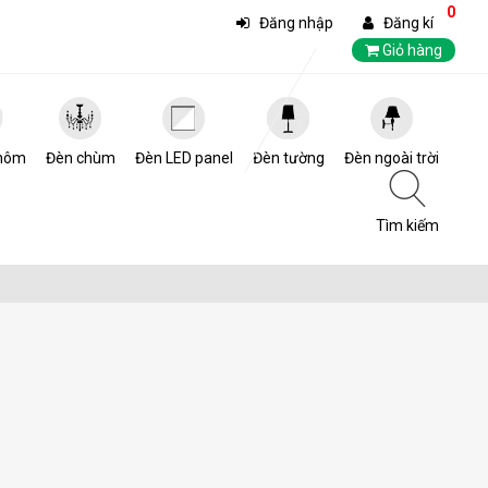
0
Đăng nhập
Đăng kí
Giỏ hàng
hôm
Đèn chùm
Đèn LED panel
Đèn tường
Đèn ngoài trời
Tìm kiếm