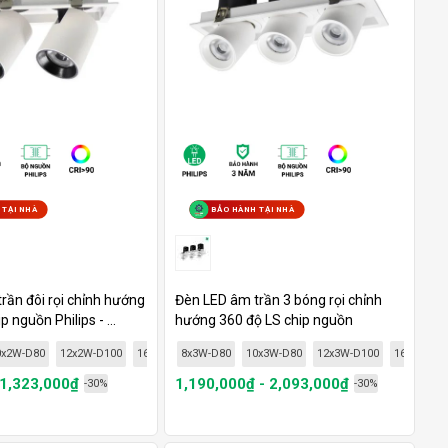
 TẠI NHÀ
BẢO HÀNH TẠI NHÀ
rần đôi rọi chỉnh hướng
Đèn LED âm trần 3 bóng rọi chỉnh
 nguồn Philips - ...
hướng 360 độ LS chip nguồn
Philips...
W-D120
0x2W-D80
12x2W-D100
16x2W-D100
8x3W-D80
18x2W-D120
10x3W-D80
20x2W-D120
12x3W-D100
16x3W-D1
 1,323,000₫
1,190,000₫ - 2,093,000₫
-30%
-30%