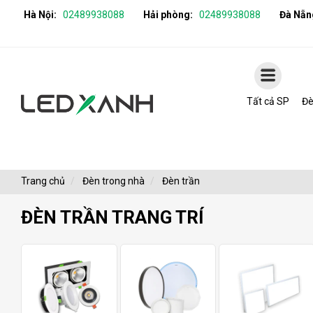
Hà Nội:
02489938088
Hải phòng:
02489938088
Đà Nẵn
Tất cả SP
Đè
Trang chủ
Đèn trong nhà
Đèn trần
ĐÈN TRẦN TRANG TRÍ