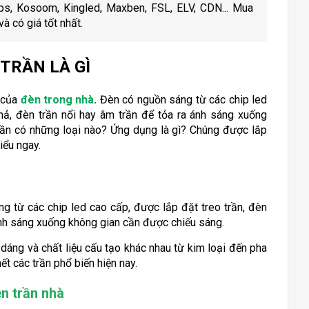
lips, Kosoom, Kingled, Maxben, FSL, ELV, CDN... Mua
à có giá tốt nhất.
TRẦN LÀ GÌ
t của
đèn trong nhà
.
Đèn có nguồn sáng từ các chip led
thả, đèn trần nổi hay âm trần để tỏa ra ánh sáng xuống
rần có những loại nào? Ứng dụng là gì? Chúng được lắp
iểu ngay.
áng từ các chip led cao cấp, được lắp đặt treo trần, đèn
 ánh sáng xuống không gian cần được chiếu sáng.
u dáng và chất liệu cấu tạo khác nhau từ kim loại đến pha
hết các trần phổ biến hiện nay.
n trần nhà