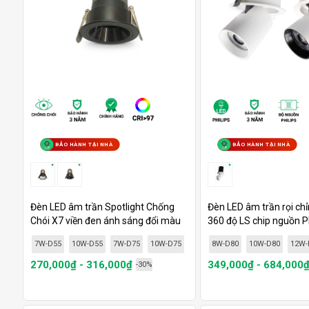
BẢO HÀNH TẠI NHÀ
BẢO HÀNH TẠI NHÀ
Đèn LED âm trần Spotlight Chống
Đèn LED âm trần rọi ch
Chói X7 viền đen ánh sáng đổi màu
360 độ LS chip nguồn Phil
-...
7W-D55
10W-D55
7W-D75
10W-D75
12W-D75
8W-D80
10W-D80
12W-
270,000₫ - 316,000₫
349,000₫ - 684,000
-30%