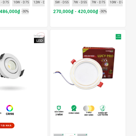
 - D75
10W - D75
12W - D75
12W- D95
5W - D55
7W - D55
7W - D75
10W - D75
12W
 486,000₫
270,000₫ - 420,000₫
-30%
-30%
 TẠI NHÀ