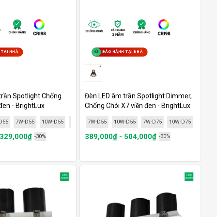
 TẠI NHÀ
BẢO HÀNH TẠI NHÀ
rần Spotlight Chống
Đèn LED âm trần Spotlight Dimmer,
đen - BrightLux
Chống Chói X7 viền đen - BrightLux
D55
7W-D55
10W-D55
7W-D75
7W-D55
10W-D75
10W-D55
12W-D75
7W-D75
15W-D75
10W-D75
12W-D7
 329,000₫
389,000₫ - 504,000₫
-30%
-30%