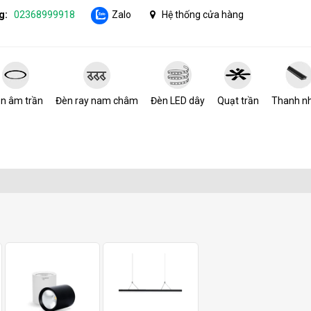
g:
02368999918
Zalo
Hệ thống cửa hàng
n âm trần
Đèn ray nam châm
Đèn LED dây
Quạt trần
Thanh n