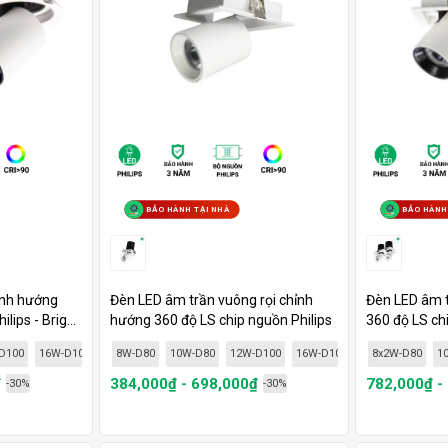
BẢO HÀNH TẠI NHÀ
BẢO HÀNH
ỉnh hướng
Đèn LED âm trần vuông rọi chỉnh
Đèn LED âm t
ips - Brig...
hướng 360 độ LS chip nguồn Philips
360 độ LS chip
...
D100
16W-D100
18W-D120
8W-D80
10W-D80
20W-D120
12W-D100
16W-D100
18W - D120
8x2W-D80
20
1
₫
384,000₫ - 698,000₫
782,000₫ -
-30%
-30%