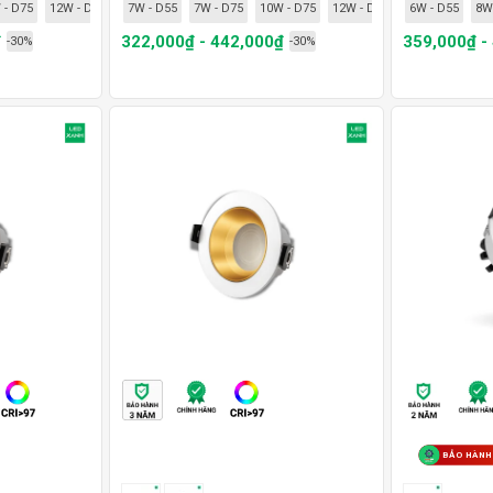
 - D75
12W - D75
12W- D95
7W - D55
15W - D95
7W - D75
10W - D75
12W - D75
12W- D95
6W - D55
8W
₫
322,000₫ - 442,000₫
359,000₫ -
-30%
-30%
BẢO HÀNH