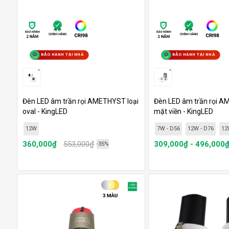
BẢO HÀNH TẠI NHÀ
BẢO HÀNH TẠI NHÀ
Đèn LED âm trần rọi AMETHYST loại
Đèn LED âm trần rọi A
oval - KingLED
mặt viền - KingLED
12W
7W - D56
12W - D76
12
360,000₫
553,000₫
309,000₫ - 496,000
-35%