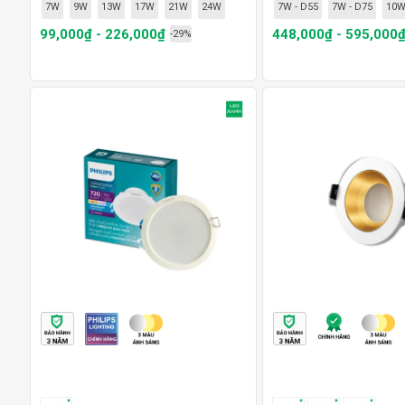
7W
9W
13W
17W
21W
24W
7W - D55
7W - D75
10W
99,000₫ - 226,000₫
448,000₫ - 595,000
-29%