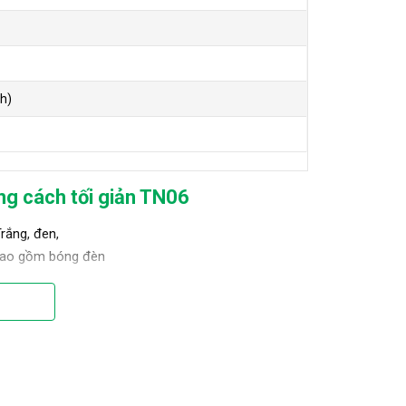
h)
g cách tối giản TN06
rắng, đen,
bao gồm bóng đèn
 Edison (Filament)
iện năng, tăng độ sáng và tuổi thọ của đèn. Bạn có
u cầu của bạn
ao và màu sắc để phù hợp với không gian trong nhà