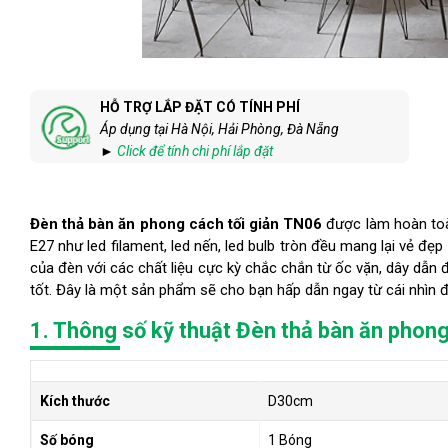
HỖ TRỢ LẮP ĐẶT CÓ TÍNH PHÍ
Áp dụng tại Hà Nội, Hải Phòng, Đà Nẵng
►
Click để tính chi phí lắp đặt
Đèn thả bàn ăn phong cách tối giản TN06
được làm hoàn toà
E27 như led filament, led nến, led bulb tròn đều mang lại vẻ đ
của đèn với các chất liệu cực kỳ chắc chắn từ ốc vặn, dây dẫn đ
tốt. Đây là một sản phẩm sẽ cho bạn hấp dẫn ngay từ cái nhìn 
1. Thông số kỹ thuật Đèn thả bàn ăn phong
Kích thước
D30cm
Số bóng
1 Bóng