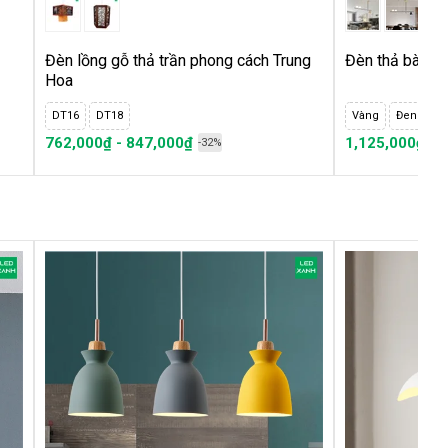
Đèn lồng gỗ thả trần phong cách Trung
Đèn thả bàn ă
Hoa
DT16
DT18
Vàng
Đen
762,000₫ - 847,000₫
1,125,000₫
1
-32%