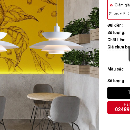
Giảm giá
(*) Lưu ý: Khô
Đui đèn:
Số lượng:
Chất liêu:
Giá chưa b
Màu sắc
Số lượng
Hà 
02489