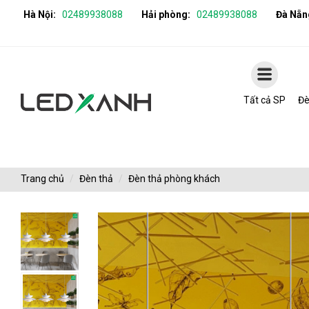
Hà Nội:
02489938088
Hải phòng:
02489938088
Đà Nẵn
Tất cả SP
Đè
Trang chủ
Đèn thả
Đèn thả phòng khách