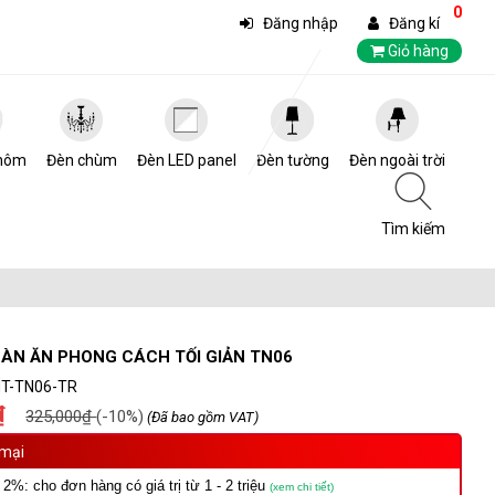
0
Đăng nhập
Đăng kí
Giỏ hàng
hôm
Đèn chùm
Đèn LED panel
Đèn tường
Đèn ngoài trời
Tìm kiếm
BÀN ĂN PHONG CÁCH TỐI GIẢN TN06
HT-TN06-TR
₫
325,000₫
(-10%)
(Đã bao gồm VAT)
mại
 2%: cho đơn hàng có giá trị từ 1 - 2 triệu
(xem chi tiết)