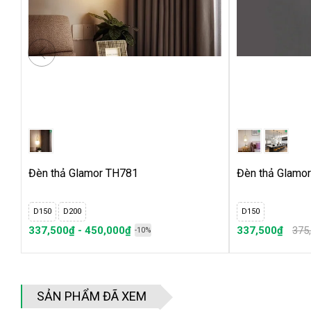
Tư vấn cách lắp đặt
Cách lắp đèn thả bàn ăn đơn giản nhất
Đèn thả Glamor TH781
Đèn thả Glamo
D150
D200
D150
337,500₫ - 450,000₫
337,500₫
375
-10%
SẢN PHẨM ĐÃ XEM