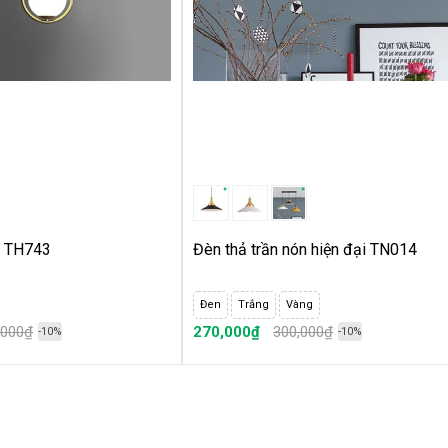
r TH743
Đèn thả trần nón hiện đại TN014
Đen
Trắng
Vàng
,000₫
270,000₫
300,000₫
-10%
-10%