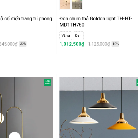
đẹp { PHẦN 1}
đẹp nhất {Phần 2}
 cổ điển trang trí phòng
Đèn chùm thả Golden light TH-HT-
MD1TH760
Vàng
Đen
,845,000₫
1,012,500₫
1,125,000₫
-32%
-10%
n HOT
 biến
cần lưu ý
cách