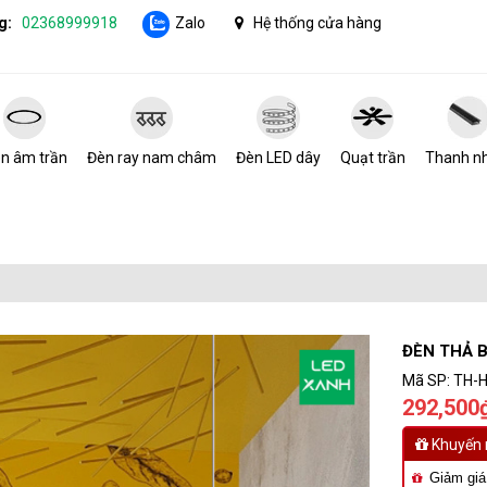
g:
02368999918
Zalo
Hệ thống cửa hàng
n âm trần
Đèn ray nam châm
Đèn LED dây
Quạt trần
Thanh n
ĐÈN THẢ 
Mã SP:
TH-
292,500
Khuyến 
Giảm giá