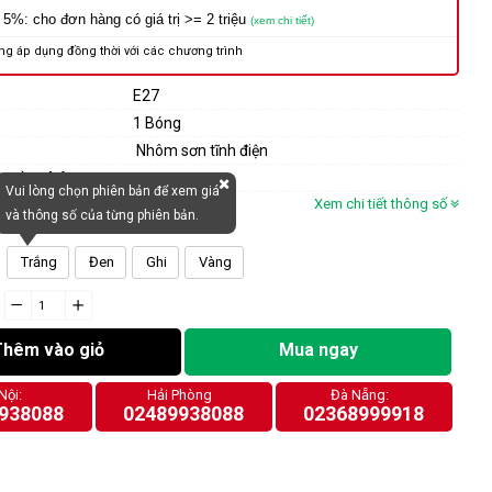
 5%: cho đơn hàng có giá trị >= 2 triệu
(xem chi tiết)
ng áp dụng đồng thời với các chương trình
E27
1 Bóng
Nhôm sơn tĩnh điện
ao gồm bóng
Vui lòng chọn phiên bản để xem giá
Xem chi tiết thông số
và thông số của từng phiên bản.
Trắng
Đen
Ghi
Vàng
−
cart.general.reduce_quantity
+
cart.general.increase_quantity
Thêm vào giỏ
Mua ngay
Nội:
Hải Phòng
Đà Nẵng:
938088
02489938088
02368999918