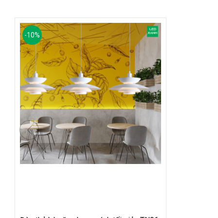
-
10
%