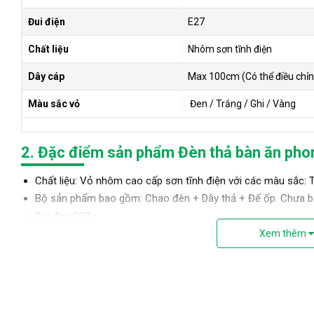
Đui điện
E27
Chất liệu
Nhôm sơn tĩnh điện
Dây cáp
Max 100cm (Có thể điều chỉn
Màu sắc vỏ
Đen / Trắng / Ghi / Vàng
2. Đặc điểm sản phẩm Đèn thả bàn ăn phon
Chất liệu: Vỏ nhôm cao cấp sơn tĩnh điện với các màu sắc: T
Bộ sản phẩm bao gồm: Chao đèn + Dây thả + Đế ốp. Chưa 
Đui đèn E27
Xem thêm
Đèn thả chao giọt nước thích hợp với ánh sáng của bóng đèn
Ánh sáng sử dụng bạn nên lựa chọn bóng đèn LED tiết kiệm đ
thể lựa chọn bóng đèn đầu E27 khác tùy theo sở thích và nh
Chao đèn trang trí có thể dễ dàng điều chỉnh với chiều c
hoặc nơi bạn cần trang trí.