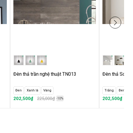
Đèn thả trần nghệ thuật TN013
Đèn thả Scandi
Đen
Xanh lá
Vàng
Trắng
Đen
202,500₫
225,000₫
202,500₫
225
-10%