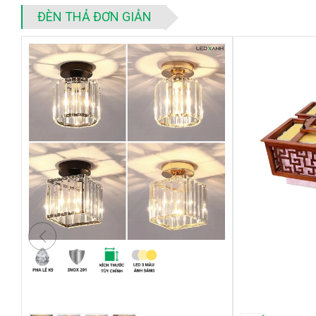
Ứng dụng
ĐÈN THẢ ĐƠN GIẢN
Chao đèn thả thiết kế theo hình giọt nước mang lại nét sang tr
quán bar, thời trang, bàn làm việc ..
LƯU Ý KHI SỬ DỤNG
Ngắt điện trước khi lắp đặt hoặc thay thế để đảm bảo an 
Không sử dụng với chiết áp:
Bộ đổi nguồn của đèn này cho d
do đó đèn không điều chỉnh được độ sáng thông qua chiết
tốt đến tuổi thọ của đèn.
Môi trường sử dụng:
Đèn chỉ sử dụng ở môi trường trong 
Không lắp đặt đèn ở vị trí ngoài trời, bị nước hắt vào hoặc
Không lắp đèn ở nơi có nhiệt độ cao quá 50 độ C.
Thiết kế vị trí và khoảng cách lắp đèn:
Vị trí và khoảng 
cao trần và yêu cầu về độ sáng
Đánh giá sản phẩm