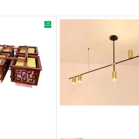
ọng, phong cách riêng cho shop của hàng, quán cafe,
toàn
òng ra ổn định kể cả khi điện áp đầu vào thay đổi,
 áp. Nếu sử dụng chiết áp sẽ gây ảnh hưởng không
nhà với điều kiện nhiệt độ và độ ẩm thông thường.
 độ ẩm quá cao như phòng tắm kín, phòng xông hơi...
cách lắp đèn phụ thuộc vào yêu cầu sử dụng, chiều