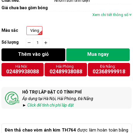
Chất liêu:
Nhôm sơn tĩnh điện
Giá chưa bao gồm bóng
Xem chi tiết thông số
Màu sắc
Vàng
Số lượng
−
cart.general.reduce_quantity
+
cart.general.increase_quantity
Thêm vào giỏ
Mua ngay
Hà Nội:
Hải Phòng
Đà Nẵng:
02489938088
02489938088
02368999918
HỖ TRỢ LẮP ĐẶT CÓ TÍNH PHÍ
Áp dụng tại Hà Nội, Hải Phòng, Đà Nẵng
►
Click để tính chi phí lắp đặt
Đèn thả chao vòm ánh kim TH764
được làm hoàn toàn bằng