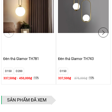
Thiết kế vị trí và khoảng cách lắp đèn:
Vị trí và khoảng
cách lắp đèn phụ thuộc vào yêu cầu sử dụng, chiều cao trần
và yêu cầu về độ sáng
Đánh giá sản phẩm
Đèn thả bàn ăn hiện đại - Top 10 đèn thả bàn ăn nhập khẩu
đẹp { PHẦN 1}
Đèn thả trần bàn ăn hiện đại - Top 10 đèn thả trần trang trí
Đèn thả Glamor TH781
Đèn thả Glamor TH743
đẹp nhất {Phần 2}
7+ Mẫu đèn thả gỗ đẹp và ấn tượng nhất
D150
D200
D150
10+ Mẫu đèn thả sắt nghệ thuật đẹp và ấn tượng nhất
337,500₫ - 450,000₫
-10%
337,500₫
375,000₫
-10%
Đèn thả pha lê cao cấp - Top 6 sản phẩm độc đáo nhất
10+ mẫu đèn thả thủy tinh xu hướng
Top 5 Mẫu Đèn Thả Bàn Cầu Thang Nổi Bật
Đèn Thả Giếng Trời - Lưu ý khi chọn đèn và Gợi Ý 5 Mẫu Đèn
SẢN PHẨM ĐÃ XEM
HOT