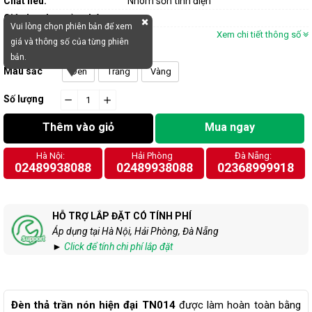
Chất liêu:
Nhôm sơn tĩnh điện
Giá chưa bao gồm bóng
Vui lòng chọn phiên bản để xem
Xem chi tiết thông số
giá và thông số của từng phiên
bản.
Màu sắc
Đen
Trắng
Vàng
Số lượng
−
cart.general.reduce_quantity
+
cart.general.increase_quantity
Thêm vào giỏ
Mua ngay
Hà Nội:
Hải Phòng
Đà Nẵng:
02489938088
02489938088
02368999918
HỖ TRỢ LẮP ĐẶT CÓ TÍNH PHÍ
Áp dụng tại Hà Nội, Hải Phòng, Đà Nẵng
►
Click để tính chi phí lắp đặt
Đèn thả trần nón hiện đại TN014
được làm hoàn toàn bằng