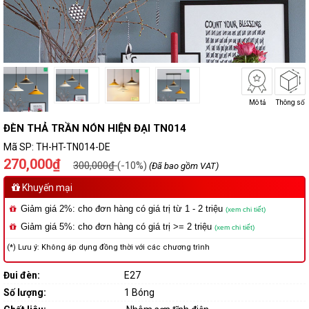
Mô tả
Thông số
ĐÈN THẢ TRẦN NÓN HIỆN ĐẠI TN014
Mã SP:
TH-HT-TN014-DE
270,000₫
300,000₫
(-10%)
(Đã bao gồm VAT)
Khuyến mại
Giảm giá 2%: cho đơn hàng có giá trị từ 1 - 2 triệu
(xem chi tiết)
Giảm giá 5%: cho đơn hàng có giá trị >= 2 triệu
(xem chi tiết)
(*) Lưu ý: Không áp dụng đồng thời với các chương trình
Đui đèn:
E27
Số lượng:
1 Bóng