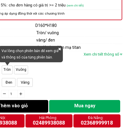
 5%: cho đơn hàng có giá trị >= 2 triệu
(xem chi tiết)
ng áp dụng đồng thời với các chương trình
D160*H180
Tròn/ vuông
vàng/ đen
pha lê+ hợp kim mạ titan
Vui lòng chọn phiên bản để xem giá
Xem chi tiết thông số
và thông số của từng phiên bản.
Tròn
Vuông
Đen
Vàng
−
cart.general.reduce_quantity
+
cart.general.increase_quantity
Thêm vào giỏ
Mua ngay
Nội:
Hải Phòng
Đà Nẵng:
938088
02489938088
02368999918