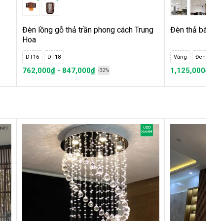
Đèn lồng gỗ thả trần phong cách Trung
Đèn thả bàn ă
Hoa
DT16
DT18
Vàng
Đen
762,000₫ - 847,000₫
1,125,000₫
1
-32%