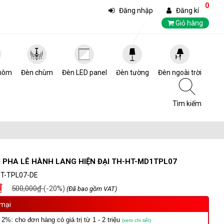
0
Đăng nhập
Đăng kí
Giỏ hàng
hôm
Đèn chùm
Đèn LED panel
Đèn tường
Đèn ngoài trời
Tìm kiếm
 PHA LÊ HÀNH LANG HIỆN ĐẠI TH-HT-MD1TPL07
T-TPL07-DE
₫
500,000₫
(-20%)
(Đã bao gồm VAT)
mại
 2%: cho đơn hàng có giá trị từ 1 - 2 triệu
(xem chi tiết)