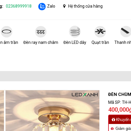
g:
02368999918
Zalo
Hệ thống cửa hàng
n âm trần
Đèn ray nam châm
Đèn LED dây
Quạt trần
Thanh n
ĐÈN CHÙM
Mã SP:
TH-H
400,000
Khuyến 
Giảm giá