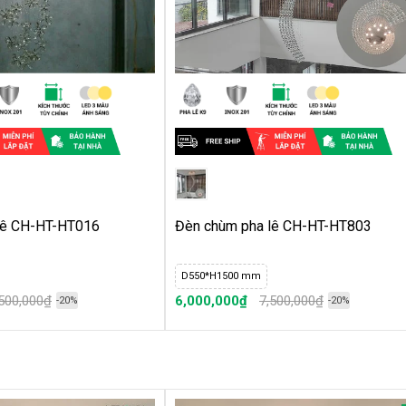
lê CH-HT-HT016
Đèn chùm pha lê CH-HT-HT803
D550*H1500 mm
,500,000₫
6,000,000₫
7,500,000₫
-20%
-20%
 linh hoạt, có loại đổi màu và đơn màu. Với 3 màu
áng hiện đại, tiết kiệm điện, ánh sáng trung thực và
thọ bền nên bạn có thể thắp sáng một thời gian dài