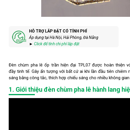
HỖ TRỢ LẮP ĐẶT CÓ TÍNH PHÍ
Áp dụng tại Hà Nội, Hải Phòng, Đà Nẵng
►
Click để tính chi phí lắp đặt
Đèn chùm pha lê ốp trần hiện đại TPL07 được hoàn thiện 
đầy tinh tế. Gây ấn tượng với bất cứ ai khi lần đầu tiên chiêm
sáng bằng công tắc, thích hợp chiếu sáng cho nhiều không gia
1. Giới thiệu đèn chùm pha lê hành lang 