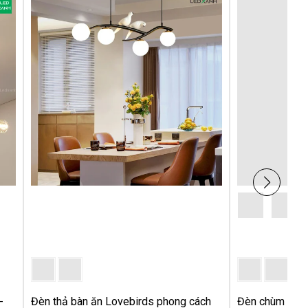
-
Đèn thả bàn ăn Lovebirds phong cách
Đèn chùm pha l