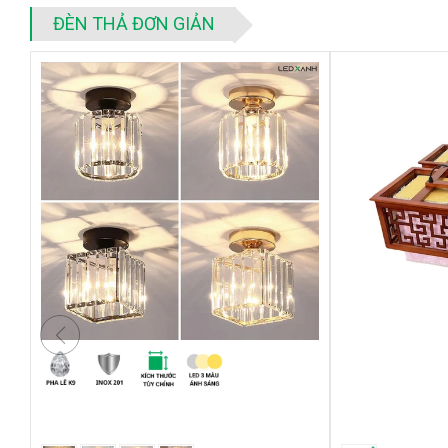
Số bóng
1 Bóng
ĐÈN THẢ ĐƠN GIẢN
Chất liệu hạt
Pha lê K9
Chất liệu thân đèn
Inox mặt bóng g
Chuẩn đui
E27
Nguồn sáng
Bóng led
Điện áp
220V
2. Đánh giá chi tiết sản phẩm đèn mâm ph
2.1. Kiểu dáng sang trọng, cao cấp
Đèn được thiết kế dạng tròn với phi D160, dài khoảng 180mm 
vuông với 2 màu sắc ốp inox vàng hoặc đen nổi bật.