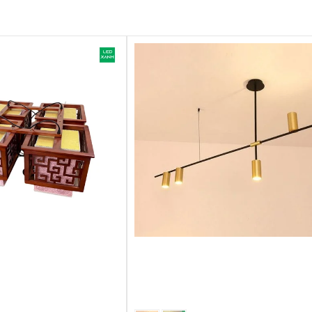
ương
a lê TPL07
phù hợp với nhiều không gian. Kiểu dáng tròn hoặc