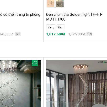
 cổ điển trang trí phòng
Đèn chùm thả Golden light TH-HT-
MD1TH760
Vàng
Đen
,845,000₫
1,012,500₫
1,125,000₫
-32%
-10%