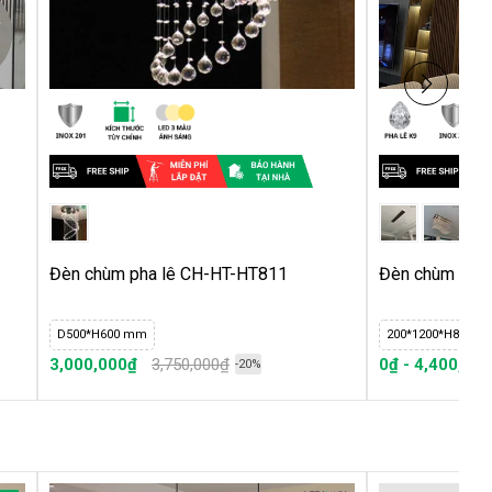
Đèn chùm pha lê CH-HT-HT811
Đèn chùm pha
D500*H600 mm
200*1200*H860
3,000,000₫
3,750,000₫
0₫ - 4,400,00
-20%