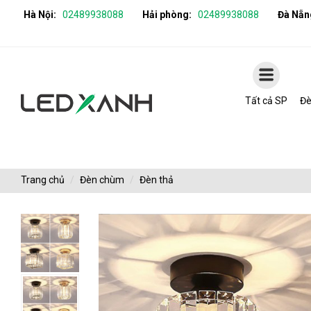
Hà Nội:
02489938088
Hải phòng:
02489938088
Đà Nẵn
Tất cả SP
Đè
Trang chủ
Đèn chùm
Đèn thả