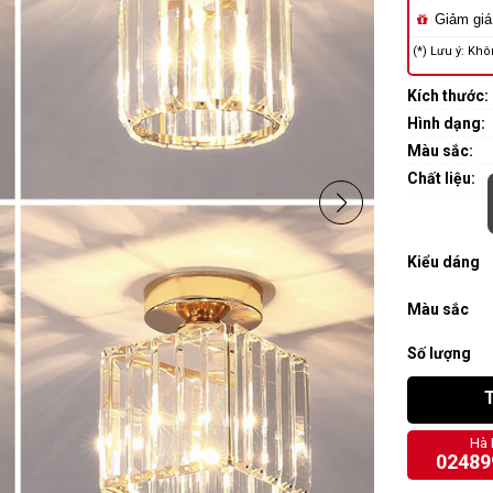
Giảm giá
(*) Lưu ý: Khô
Kích thước:
Hình dạng:
Màu sắc:
Chất liệu:
Kiểu dáng
Màu sắc
Số lượng
Hà 
02489