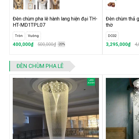
Đèn chùm pha lê hành lang hiện đại TH-
Đèn chùm thả gỗ
HT-MD1TPL07
thờ
Tròn
Vuông
DC02
400,000₫
500,000₫
3,295,000₫
4
-20%
ĐÈN CHÙM PHA LÊ