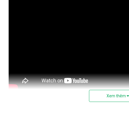
Xem thêm
2. Thông số sản phẩm đèn mâm pha lê TP
Kích thước
D160*H180