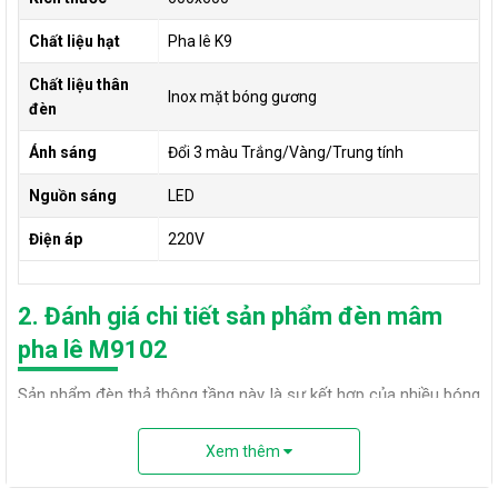
Chất liệu hạt
Pha lê K9
Chất liệu thân
Inox mặt bóng gương
đèn
Ánh sáng
Đổi 3 màu Trắng/Vàng/Trung tính
Nguồn sáng
LED
Điện áp
220V
2. Đánh giá chi tiết sản phẩm đèn mâm
pha lê M9102
Sản phẩm đèn thả thông tầng này là sự kết hợp của nhiều bóng
led lại với nhau tạo thành mẫu đèn hoàn chỉnh. Mỗi một bóng
ống thuỷ tinh là một nguồn sáng, tuỳ vào diện tích không gian
Xem thêm
và ngân sách của gia chủ để thiết kế mẫu đèn phù hợp.