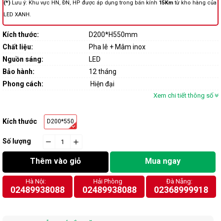
(*)
Lưu ý: Khu vực HN, ĐN, HP được áp dụng trong bán kính
15Km
từ kho hàng của
LED XANH.
Kích thước:
D200*H550mm
Chất liệu:
Pha lê + Mâm inox
Nguồn sáng:
LED
Bảo hành:
12 tháng
Phong cách:
Hiện đại
Xem chi tiết thông số
Kích thước
D200*550
Số lượng
−
cart.general.reduce_quantity
+
cart.general.increase_quantity
Thêm vào giỏ
Mua ngay
Hà Nội:
Hải Phòng
Đà Nẵng:
02489938088
02489938088
02368999918