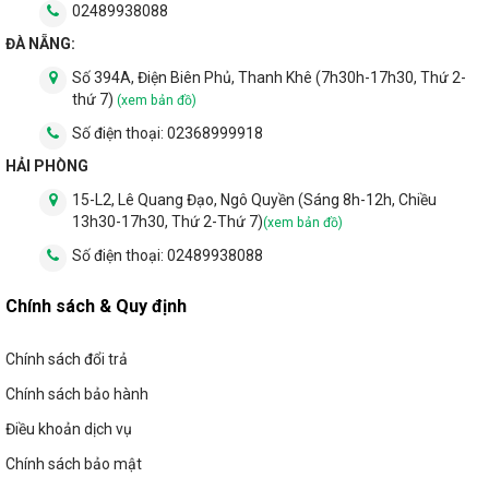
02489938088
ĐÀ NẴNG:
Số 394A, Điện Biên Phủ, Thanh Khê (7h30h-17h30, Thứ 2-
thứ 7)
(xem bản đồ)
Số điện thoại:
02368999918
HẢI PHÒNG
15-L2, Lê Quang Đạo, Ngô Quyền (Sáng 8h-12h, Chiều
13h30-17h30, Thứ 2-Thứ 7)
(xem bản đồ)
Số điện thoại:
02489938088
Chính sách & Quy định
Chính sách đổi trả
Chính sách bảo hành
2.5. Dịch vụ uy tín
Điều khoản dịch vụ
Khi mua hàng tại LED Xanh, chúng tôi cung cấp các dịch vụ tiện
Chính sách bảo mật
ích đi kèm giúp quý khách có trải nghiệm mua hàng tuyệt vời