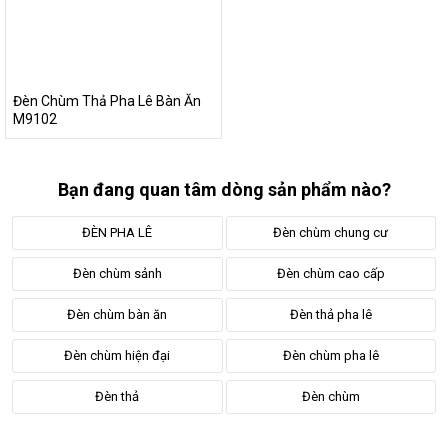
Đèn mâm pha lê với thiết kế kiểu dáng sang trọng, hiện đại là
một trong những mẫu đèn không bao giờ lỗi mốt. Đèn vừa có
tính trang trí, vừa có khả năng cung cấp ánh sáng thẩm mỹ,
đem lại không gian nghệ thuật trong ngôi nhà. Giúp biến tấu
không gian đơn điệu trở nên nghệ thuật hơn.
Đèn Chùm Thả Pha Lê Bàn Ăn
M9102
Lắp đặt phù hợp cho không gian phòng khách, phòng ngủ hoặc
các khu vực thương mại như văn phòng, cửa hàng ..... Đặc biệt
phù hợp cho không gian bàn ăn nhà hiện đại
Bạn đang quan tâm dòng sản phẩm nào?
ĐÈN PHA LÊ
Đèn chùm chung cư
Đèn chùm sảnh
Đèn chùm cao cấp
Đèn chùm bàn ăn
Đèn thả pha lê
Đèn chùm hiện đại
Đèn chùm pha lê
Đèn thả
Đèn chùm