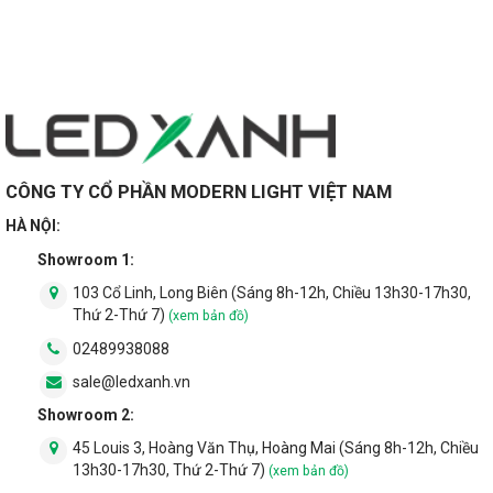
CÔNG TY CỔ PHẦN MODERN LIGHT VIỆT NAM
2.4. Lắp đặt an toàn, chắc chắn
HÀ NỘI:
Showroom 1:
Đèn mâm pha lê là sản phẩm có kích thước và trọng lượng lớn.
Đo đó, tính an toàn chính là một trong những tiêu chí quan
103 Cổ Linh, Long Biên (Sáng 8h-12h, Chiều 13h30-17h30,
trọng hàng đầu khi lắp đặt bất cứ sản phẩm đèn chùm nào.
Thứ 2-Thứ 7)
(xem bản đồ)
02489938088
sale@ledxanh.vn
Showroom 2:
45 Louis 3, Hoàng Văn Thụ, Hoàng Mai (Sáng 8h-12h, Chiều
13h30-17h30, Thứ 2-Thứ 7)
(xem bản đồ)