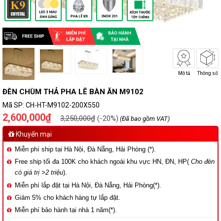
Mô tả
Thông số
ĐÈN CHÙM THẢ PHA LÊ BÀN ĂN M9102
Mã SP:
CH-HT-M9102-200X550
2,600,000₫
3,250,000₫
(-20%)
(Đã bao gồm VAT)
Khuyến mại
Miễn phí ship tại Hà Nội, Đà Nẵng, Hải Phòng (*).
Free ship tối đa 100K cho khách ngoài khu vực HN, ĐN, HP(
Cho đèn
có giá trị >2 triệu
).
Miễn phí lắp đặt tại Hà Nội, Đà Nẵng, Hải Phòng(*).
Giảm 5% cho khách hàng tự lắp đặt.
Miễn phí bảo hành tại nhà 1 năm(*).