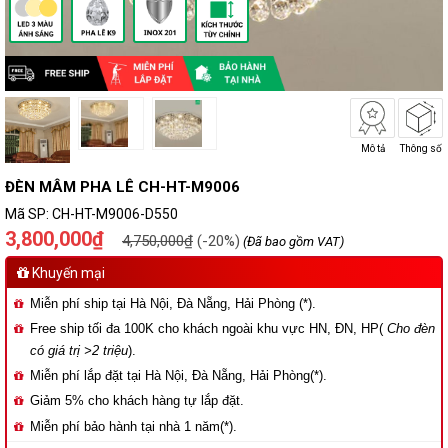
Mô tả
Thông số
ĐÈN MÂM PHA LÊ CH-HT-M9006
Mã SP:
CH-HT-M9006-D550
3,800,000₫
4,750,000₫
(-20%)
(Đã bao gồm VAT)
Khuyến mại
Miễn phí ship tại Hà Nội, Đà Nẵng, Hải Phòng (*).
Free ship tối đa 100K cho khách ngoài khu vực HN, ĐN, HP(
Cho đèn
có giá trị >2 triệu
).
Miễn phí lắp đặt tại Hà Nội, Đà Nẵng, Hải Phòng(*).
Giảm 5% cho khách hàng tự lắp đặt.
Miễn phí bảo hành tại nhà 1 năm(*).