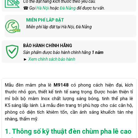
Có thể đặt hàng kích thước theo yêu cầu.
☎
Gọi
Hà Nội
hoặc
Đà Nẵng
để được tư vấn.
MIỄN PHÍ LẮP ĐẶT
Miễn phí lắp đăt tại Hà Nội, Đà Nẵng
BẢO HÀNH CHÍNH HÃNG
Sản phẩm được bảo hành chính hãng
1 năm
►
Xem chính sách bảo hành
Mẫu đèn mâm pha lê
M9148
có phong cách hiện đại, kích
thước nhỏ gọn, thiết kế tinh tế sang trọng. Được hoàn thiện tỉ
mỉ bởi bộ mâm Inox chất lượng sáng bóng, tinh thể pha lê
K5 sáng lấp lánh. Là mẫu đèn trang trí phù hợp cho các căn hộ,
phòng có diện tích khiêm tốn, cần ánh sáng khuếch tán nhẹ
nhàng, thẩm mỹ.
1. Thông số kỹ thuật đèn chùm pha lê cao