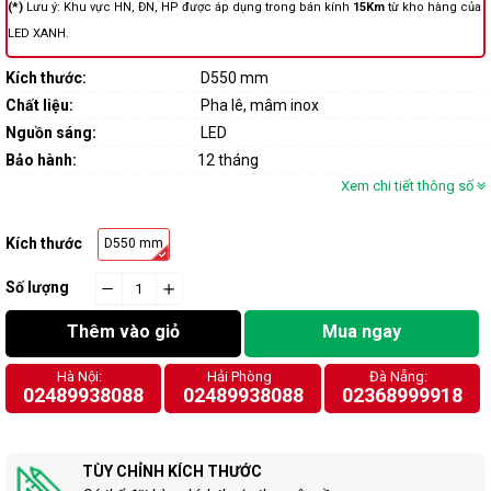
(*)
Lưu ý: Khu vực HN, ĐN, HP được áp dụng trong bán kính
15Km
từ kho hàng của
LED XANH.
Kích thước:
D550 mm
Chất liệu:
Pha lê, mâm inox
Nguồn sáng:
LED
Bảo hành:
12 tháng
Xem chi tiết thông số
Kích thước
D550 mm
Số lượng
−
cart.general.reduce_quantity
+
cart.general.increase_quantity
Thêm vào giỏ
Mua ngay
Hà Nội:
Hải Phòng
Đà Nẵng:
02489938088
02489938088
02368999918
TÙY CHỈNH KÍCH THƯỚC