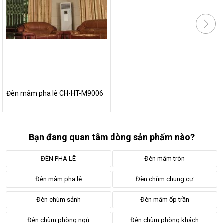
Đèn chùm nghệ thuật
- Khám phá top 10 mẫu đèn chùm lớn
nhất thế giới
Đèn trang trí nội thất
- 8 xu hướng trang trí nội thất nổi bật
Đèn chùm nhập khẩu châu âu
- Sự khác biệt so với đèn thả
là gì?
Tư vấn đèn chùm theo không gian
Đèn mâm pha lê CH-HT-M9006
Đèn chùm phòng ngủ đẹp
- Những lưu ý khi chọn đèn chùm
phòng ngủ
Đèn trang trí phòng khách
- Gợi ý mẫu đèn trang trí phòng
Bạn đang quan tâm dòng sản phẩm nào?
khách đẹp
Đèn chùm khách sạn
- 4 lưu ý và đặc điểm khi chọn đèn
ĐÈN PHA LÊ
Đèn mâm tròn
Mẫu
đèn mâm ốp trần phòng khách
được yêu thích
Đèn mâm pha lê
Đèn chùm chung cư
Đèn chùm sảnh
Đèn mâm ốp trần
Đèn chùm phòng ngủ
Đèn chùm phòng khách