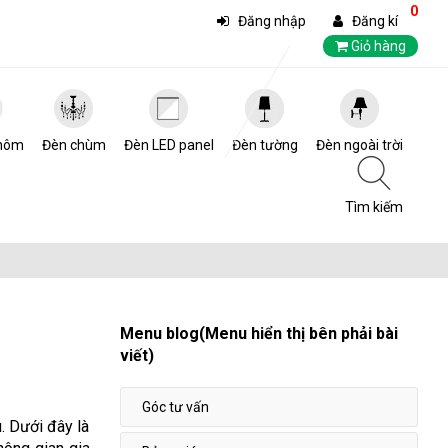
0
Đăng nhập
Đăng kí
Giỏ hàng
hôm
Đèn chùm
Đèn LED panel
Đèn tường
Đèn ngoài trời
Tìm kiếm
Menu blog(Menu hiển thị bên phải bài
viết)
Góc tư vấn
. Dưới đây là