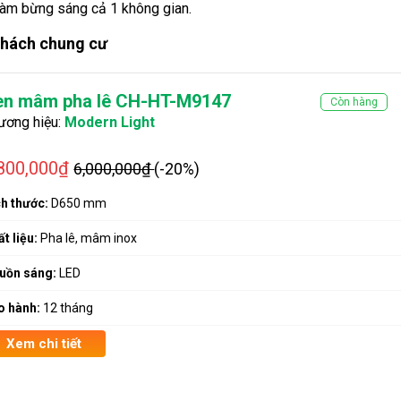
làm bừng sáng cả 1 không gian.
khách chung cư
èn mâm pha lê CH-HT-M9147
Còn hàng
ương hiệu:
Modern Light
,800,000₫
6,000,000₫
(-20%)
ch thước:
D650 mm
t liệu:
Pha lê, mâm inox
uồn sáng:
LED
o hành:
12 tháng
Xem chi tiết