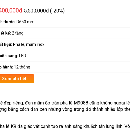
,400,000₫
5,500,000₫
(-20%)
ch thước:
D650 mm
ết kế:
2 tầng
t liệu:
Pha lê, mâm inox
uồn sáng:
LED
o hành:
12 tháng
Xem chi tiết
ẻ đẹp riêng, đèn mâm ốp trần pha lê M9088 cũng không ngoại lệ
ượng bằng cách đan xen những vòng trong đó thành nhiều lớp th
ha lê K9 đa giác vát cạnh tạo ra ánh sáng khuếch tán lung linh. V