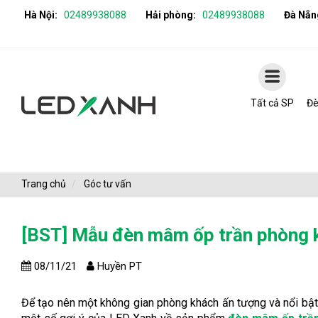
Hà Nội:
02489938088
Hải phòng:
02489938088
Đà Nẵn
Tất cả SP
Đè
Trang chủ
Góc tư vấn
[BST] Mẫu đèn mâm ốp trần phòng 
08/11/21
Huyền PT
Để tạo nên một không gian phòng khách ấn tượng và nổi bật t