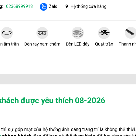
g:
02368999918
Zalo
Hệ thống cửa hàng
n âm trần
Đèn ray nam châm
Đèn LED dây
Quạt trần
Thanh n
khách được yêu thích 08-2026
hì sự góp mặt của hệ thống ánh sáng trang trí là không thể thiếu