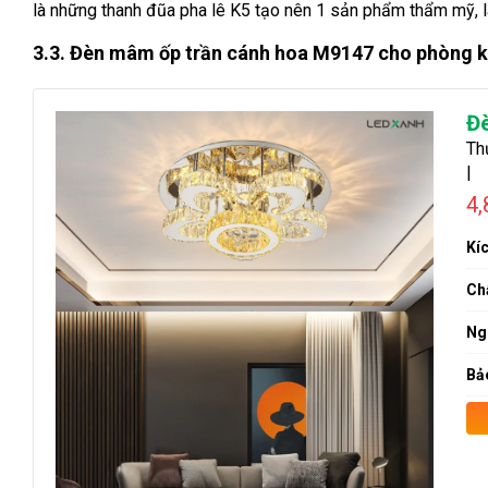
là những thanh đũa pha lê K5 tạo nên 1 sản phẩm thẩm mỹ, 
3.3. Đèn mâm ốp trần cánh hoa M9147 cho phòng 
Đ
Th
|
4
Kí
Chấ
Ng
Bả