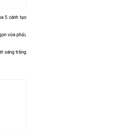
oa 5 cánh tạo
gọn vừa phải,
nh sáng trắng