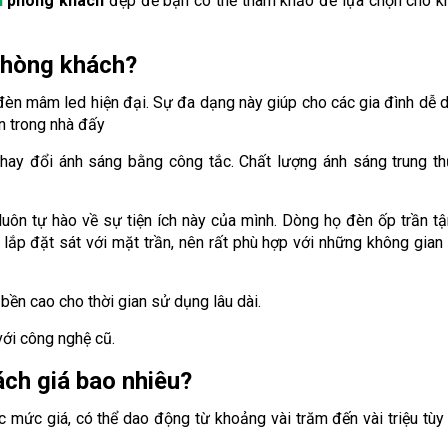
n
phòng khách
đẹp để bạn có thể tham khảo để lựa chọn cho kh
phòng khách?
èn mâm led hiện đại. Sự đa dạng này giúp cho các gia đình dễ 
n trong nhà đấy
hay đổi ánh sáng bằng công tắc. Chất lượng ánh sáng trung th
uôn tự hào về sự tiện ích này của mình. Dòng họ đèn ốp trần 
lắp đặt sát với mặt trần, nên rất phù hợp với những không gian 
 bền cao cho thời gian sử dụng lâu dài.
với công nghệ cũ.
ách giá bao nhiêu?
mức giá, có thể dao động từ khoảng vài trăm đến vài triệu tùy 