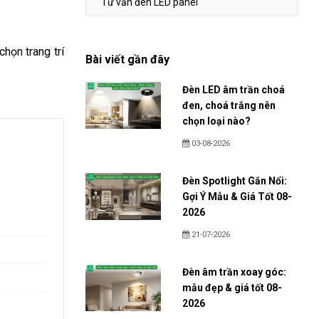
Tư vấn đèn LED panel
họn trang trí
Bài viết gần đây
Đèn LED âm trần choá
đen, choá trắng nên
chọn loại nào?
03-08-2026
Đèn Spotlight Gắn Nổi:
Gợi Ý Mẫu & Giá Tốt 08-
2026
21-07-2026
Đèn âm trần xoay góc:
mẫu đẹp & giá tốt 08-
2026