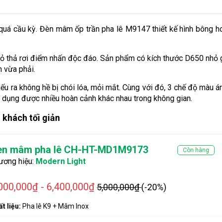
 quá cầu kỳ. Đèn mâm ốp trần pha lê M9147 thiết kế hình bông h
nhỏ thả rơi điểm nhấn độc đáo. Sản phẩm có kích thước D650 nhỏ 
h vừa phải.
u ra không hề bị chói lóa, mỏi mắt. Cùng với đó, 3 chế độ màu á
sử dụng được nhiều hoàn cảnh khác nhau trong không gian.
khách tối giản
èn mâm pha lê CH-HT-MD1M9173
Còn hàng
ương hiệu:
Modern Light
000,000₫ - 6,400,000₫
5,000,000₫
(-20%)
t liệu:
Pha lê K9 + Mâm Inox