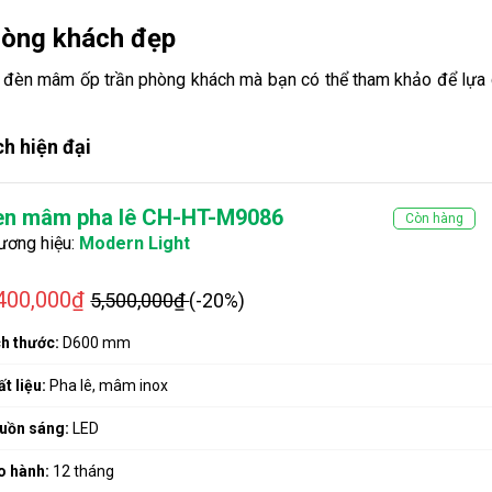
phòng khách đẹp
đèn mâm ốp trần phòng khách mà bạn có thể tham khảo để lựa c
h hiện đại
èn mâm pha lê CH-HT-M9086
Còn hàng
ương hiệu:
Modern Light
,400,000₫
5,500,000₫
(-20%)
ch thước:
D600 mm
t liệu:
Pha lê, mâm inox
uồn sáng:
LED
o hành:
12 tháng