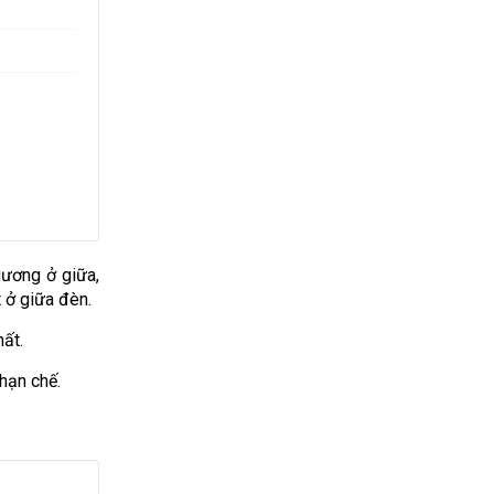
ương ở giữa,
t ở giữa đèn.
hất.
 hạn chế.