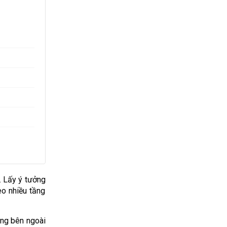
. Lấy ý tưởng
eo nhiều tầng
òng bên ngoài