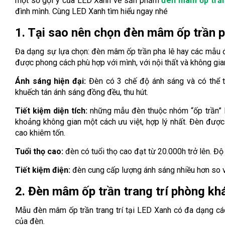
một số gợi ý của LED Xanh về sản phẩm
đèn mâm ốp trầ
đình mình. Cùng LED Xanh tìm hiểu ngay nhé
1. Tại sao nên chọn đèn mâm ốp trần 
Đa dạng sự lựa chọn: đèn mâm ốp trần pha lê hay các mẫu đ
được phong cách phù hợp với mình, với nội thất và không gia
Ánh sáng hiện đại:
Đèn có 3 chế độ ánh sáng và có thể t
khuếch tán ánh sáng đồng đều, thu hút.
Tiết kiệm diện tích:
những mẫu đèn thuộc nhóm “ốp trần” l
khoảng không gian một cách ưu việt, hợp lý nhất. Đèn được 
cao khiêm tốn.
Tuổi thọ cao:
đèn có tuổi thọ cao đạt từ 20.000h trở lên. Độ
Tiết kiệm điện:
đèn cung cấp lượng ánh sáng nhiều hơn so 
2. Đèn mâm ốp trần trang trí phòng kh
Mẫu đèn mâm ốp trần trang trí tại LED Xanh có đa dạng các 
của đèn.