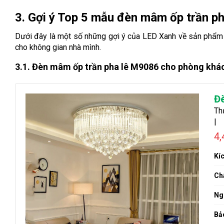
3. Gợi ý Top 5 mẫu đèn mâm ốp trần 
Dưới đây là một số những gợi ý của LED Xanh về sản phẩm 
cho không gian nhà mình.
3.1. Đèn mâm ốp trần pha lê M9086 cho phòng khác
Đ
Th
|
4
Kí
Chấ
Ng
Bả