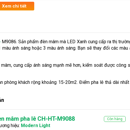
Xem chi tiết
ê
M9086. Sản phẩm đèn mâm mà LED Xanh cung cấp ra thị trường 
1 màu ánh sáng hoặc 3 màu ánh sáng. Bạn sẽ thay đổi các màu 
vào mâm, cung cấp ánh sáng mạnh mẽ hơn, kiểm soát được công s
n phòng khách rộng khoảng 15-20m2. Điểm pha lê thả dài nhất
iản
èn mâm pha lê CH-HT-M9088
Còn hàng
ương hiệu:
Modern Light