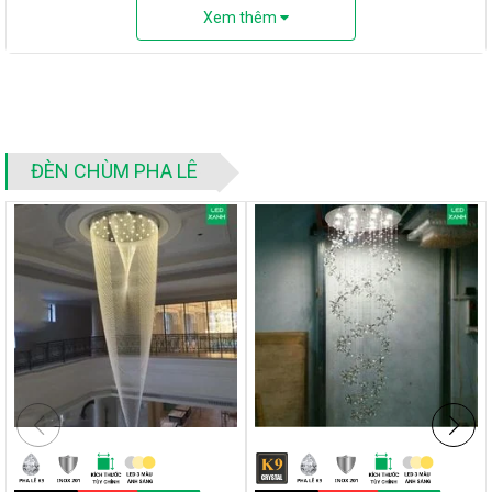
Thân đèn bằng chất liệu cao cấp được rèn qua quy trình thủ
Xem thêm
công, bề mặt sáng mịn có độ bền cao. Đế bắt trần chất liệu sắt
cao cấp không dễ biến dạng, chắc chắn và bền, chống ăn mòn
và oxi hóa. Chiếc đèn này sử dụng dây treo kim loại giúp đèn
mềm mại hơn. Độ dài dây còn có thể thay đổi tùy chỉnh, rất tiện
lợi.
ĐÈN CHÙM PHA LÊ