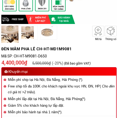
Mô tả
Thông số
ĐÈN MÂM PHA LÊ CH-HT-MD1M9081
Mã SP:
CH-HT-M9081-D650
4,400,000₫
5,500,000₫
(-20%)
(Đã bao gồm VAT)
Khuyến mại
Miễn phí ship tại Hà Nội, Đà Nẵng, Hải Phòng (*).
Free ship tối đa 100K cho khách ngoài khu vực HN, ĐN, HP(
Cho đèn
có giá trị >2 triệu
).
Miễn phí lắp đặt tại Hà Nội, Đà Nẵng, Hải Phòng(*).
Giảm 5% cho khách hàng tự lắp đặt.
Miễn phí bảo hành tại nhà 1 năm(*).