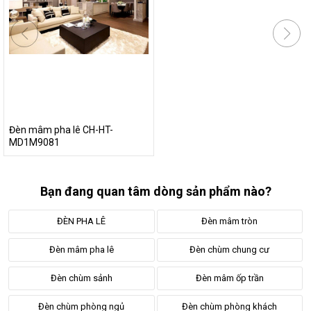
Đèn mâm pha lê CH-HT-
MD1M9081
Bạn đang quan tâm dòng sản phẩm nào?
ĐÈN PHA LÊ
Đèn mâm tròn
Đèn mâm pha lê
Đèn chùm chung cư
2.4. Lắp đặt an toàn, chắc chắn
Đèn chùm sảnh
Đèn mâm ốp trần
Một điều mà bạn có thể hoàn toàn yên tâm khi sử dung cũng
Đèn chùm phòng ngủ
Đèn chùm phòng khách