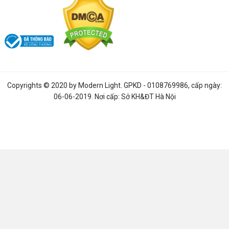
Đèn chùm giá rẻ tại Hà Nội
- 8 lưu ý khi chọn mua đèn bạn
nên biết
Đèn chùm nghệ thuật
- Khám phá top 10 mẫu đèn chùm lớn
nhất thế giới
Đèn trang trí nội thất
- 8 xu hướng trang trí nội thất nổi bật
Đèn chùm nhập khẩu châu âu
- Sự khác biệt so với đèn thả
là gì?
Copyrights © 2020 by
Modern Light
. GPKD - 0108769986, cấp ngày:
06-06-2019. Nơi cấp: Sở KH&ĐT Hà Nội
Tư vấn đèn chùm theo không gian
Đèn chùm phòng ngủ đẹp
- Những lưu ý khi chọn đèn chùm
phòng ngủ
Đèn trang trí phòng khách
- Gợi ý mẫu đèn trang trí phòng
khách đẹp
Đèn chùm khách sạn
- 4 lưu ý và đặc điểm khi chọn đèn
Mẫu
đèn mâm ốp trần phòng khách
được yêu thích