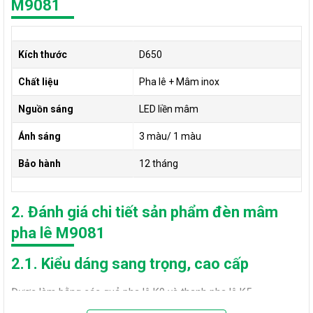
M9081
Kích thước
D650
Chất liệu
Pha lê + Mâm inox
Nguồn sáng
LED liền mâm
Ánh sáng
3 màu/ 1 màu
Bảo hành
12 tháng
2. Đánh giá chi tiết sản phẩm đèn mâm
pha lê M9081
2.1. Kiểu dáng sang trọng, cao cấp
Được làm bằng các quả pha lê K9 và thanh pha lê K5.