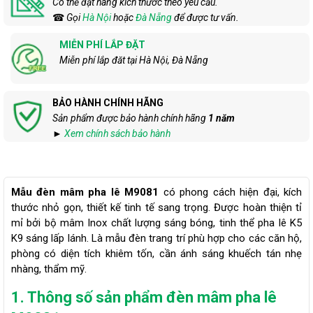
Có thể đặt hàng kích thước theo yêu cầu.
☎
Gọi
Hà Nội
hoặc
Đà Nẵng
để được tư vấn.
MIỄN PHÍ LẮP ĐẶT
Miễn phí lắp đăt tại Hà Nội, Đà Nẵng
BẢO HÀNH CHÍNH HÃNG
Sản phẩm được bảo hành chính hãng
1 năm
►
Xem chính sách bảo hành
Mẫu đèn mâm pha lê M9081
có phong cách hiện đại, kích
thước nhỏ gọn, thiết kế tinh tế sang trọng. Được hoàn thiện tỉ
mỉ bởi bộ mâm Inox chất lượng sáng bóng, tinh thể pha lê K5
K9 sáng lấp lánh. Là mẫu đèn trang trí phù hợp cho các căn hộ,
phòng có diện tích khiêm tốn, cần ánh sáng khuếch tán nhẹ
nhàng, thẩm mỹ.
1. Thông số sản phẩm đèn mâm pha lê