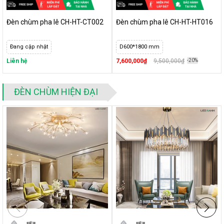
Đèn chùm pha lê CH-HT-CT002
Đèn chùm pha lê CH-HT-HT016
Đang cập nhật
D600*1800 mm
Liên hệ
7,600,000₫
9,500,000₫
-20%
ĐÈN CHÙM HIỆN ĐẠI
2.2. Nguồn sáng hiện đại, tiết kiệm điện
Đèn có nguồn phát sáng từ cụm led gắn trực tiếp vào mâm, có