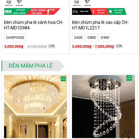
thể chọn loại 1 màu hoặc đổi màu. Đây là giải pháp chiếu sáng
hiện đại, tiết kiệm điện, ánh sáng trung thực và màu sắc đẹp,
thẩm mỹ vô cùng
Đèn chùm pha lê cánh hoa CH-
Đèn chùm pha lê cao cấp CH-
HT-MD1D984
HT-MD1L2217
Sử dụng led smd có hiệu suất cao, chỉ số hoàn màu tốt, tuổi
thọ bền nên bạn có thể thắp sáng một thời gian dài cũng không
D690*H320
D600
D800
D900
ảnh hưởng gì đến chất lượng của đèn
3,000,000₫
3,750,000₫
-20%
5,000,000₫ - 7,000,000₫
-20%
ĐÈN MÂM PHA LÊ