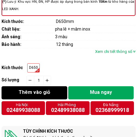
(*)
Lưu ý: Khu vực HN, ĐN, HP được áp dụng trong bán kính
15Km
từ kho hàng của
LED XANH.
Kích thước:
D650mm
Chất liệu:
pha lê + mâm inox
Ánh sáng:
3 màu
Bảo hành:
12 tháng
Xem chi tiết thông số
Kích thước
D650
Số lượng
−
cart.general.reduce_quantity
+
cart.general.increase_quantity
Thêm vào giỏ
Mua ngay
Hà Nội:
Hải Phòng
Đà Nẵng:
02489938088
02489938088
02368999918
TÙY CHỈNH KÍCH THƯỚC