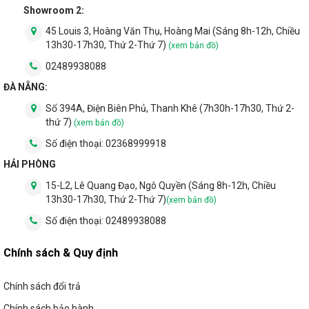
Showroom 2:
Khi mua hàng tại LED Xanh, chúng tôi cung cấp các dịch vụ tiện
ích đi kèm giúp quý khách có trải nghiệm mua hàng tuyệt vời
45 Louis 3, Hoàng Văn Thụ, Hoàng Mai (Sáng 8h-12h, Chiều
nhất. Các dịch vụ đi kèm bao gồm:
13h30-17h30, Thứ 2-Thứ 7)
(xem bản đồ)
02489938088
Tư vấn và lên thiết kế mẫu đèn phù hợp với diện tích không
gian và chiều cao thực của nhà khách
ĐÀ NẴNG:
Số 394A, Điện Biên Phủ, Thanh Khê (7h30h-17h30, Thứ 2-
Dịch vụ lắp đặt và vận chuyển tận nơi (áp dụng cho khu vực
thứ 7)
(xem bản đồ)
Hà Nội và Đà Nẵng)
Số điện thoại:
02368999918
Bảo hành toàn diện chip led, driver trong vòng 12 tháng với
HẢI PHÒNG
lỗi đến từ nhà sản xuất
15-L2, Lê Quang Đạo, Ngô Quyền (Sáng 8h-12h, Chiều
3. Ảnh sản phẩm
13h30-17h30, Thứ 2-Thứ 7)
(xem bản đồ)
Hy vọng với những đánh giá phía trên về mẫu đèn mâm pha lê
Số điện thoại:
02489938088
M9081 sẽ giúp cho quý khách có thêm nhiều thông tin về chất
liệu pha lê cũng như những đặc điểm của đèn. Chúc quý khách
Chính sách & Quy định
sẽ chọn được cho mình mẫu đèn chùm phù hợp.
Chính sách đổi trả
Chính sách bảo hành