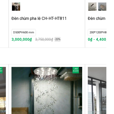
Đèn chùm pha lê CH-HT-HT811
Đèn chùm pha
D500*H600 mm
200*1200*H860
3,000,000₫
3,750,000₫
0₫ - 4,400,00
-20%