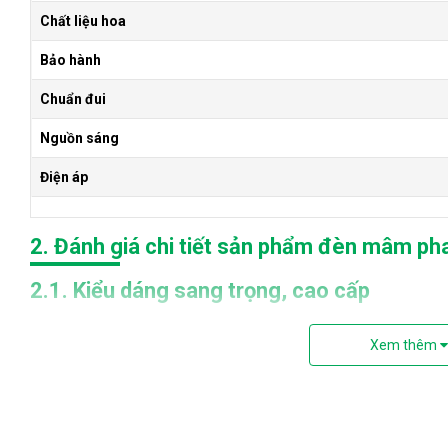
Chất liệu hoa
Bảo hành
Chuẩn đui
Nguồn sáng
Điện áp
2. Đánh giá chi tiết sản phẩm đèn mâm ph
2.1. Kiểu dáng sang trọng, cao cấp
Đèn được thiết kế dạng tròn với phi D690, độ dài pha lê khoả
Xem thêm
bởi các thanh thủy tinh dạng tam giác trong suốt sáng lấp lánh
kim
Mâm ionx 204 bắt trần sáng bóng, chắc chắn và bền, chống ăn 
dài.