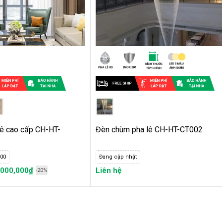
thọ bền nên bạn có thể thắp sáng một thời gian dài
ê cao cấp CH-HT-
Đèn chùm pha lê CH-HT-CT002
00
Đang cập nhật
,000,000₫
Liên hệ
-20%