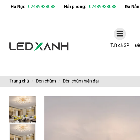
Hà Nội:
02489938088
Hải phòng:
02489938088
Đà Nẵn
Tất cả SP
Đè
Trang chủ
Đèn chùm
Đèn chùm hiện đại