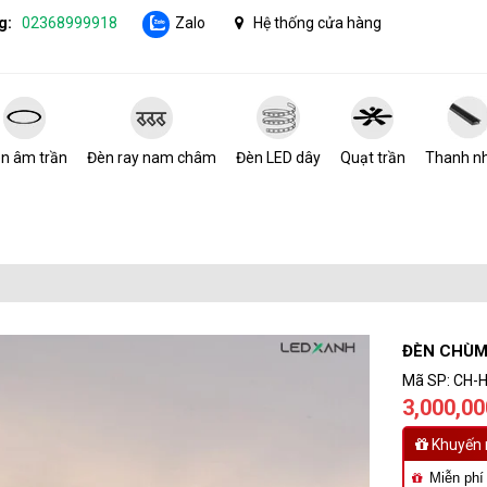
g:
02368999918
Zalo
Hệ thống cửa hàng
n âm trần
Đèn ray nam châm
Đèn LED dây
Quạt trần
Thanh n
ĐÈN CHÙM
Mã SP:
CH-H
3,000,0
Khuyến 
Miễn phí 