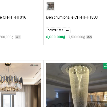
lê CH-HT-HT016
Đèn chùm pha lê CH-HT-HT803
D550*H1500 mm
,500,000₫
6,000,000₫
7,500,000₫
-20%
-20%
 linh hoạt, có loại đổi màu và đơn màu. Với 3 màu
áng hiện đại, tiết kiệm điện, ánh sáng trung thực và