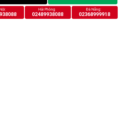
Nội:
Hải Phòng
Đà Nẵng:
938088
02489938088
02368999918