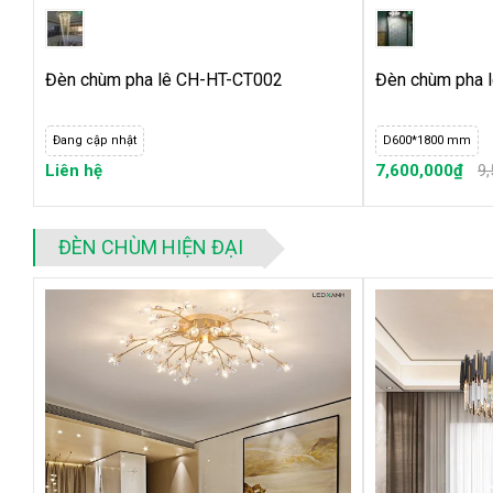
Đèn chùm pha lê CH-HT-CT002
Đèn chùm pha 
Đang cập nhật
D600*1800 mm
Liên hệ
7,600,000₫
9
ĐÈN CHÙM HIỆN ĐẠI
2.2. Nguồn sáng hiện đại, tiết kiệm điện
Đèn chùm thả có nguồn phát sáng từ các bóng led chân kim G9
ánh sáng là trắng, vàng và trung tính. Đây là giải pháp chiếu s
màu sắc đẹp, thẩm mỹ vô cùng