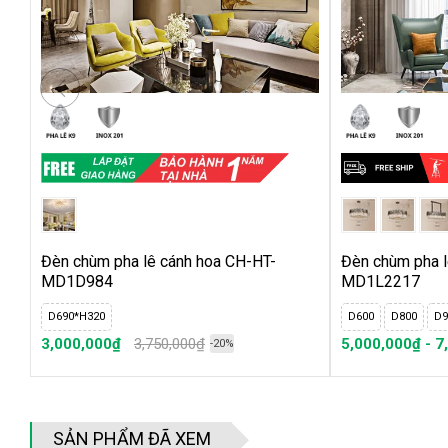
Sử dụng led smd có hiệu suất cao, chỉ số hoàn màu tốt, tuổi 
cũng không ảnh hưởng gì đến chất lượng của đèn
Đèn chùm pha lê cánh hoa CH-HT-
Đèn chùm pha l
MD1D984
MD1L2217
D690*H320
D600
D800
D9
3,000,000₫
3,750,000₫
5,000,000₫ - 7
-20%
SẢN PHẨM ĐÃ XEM