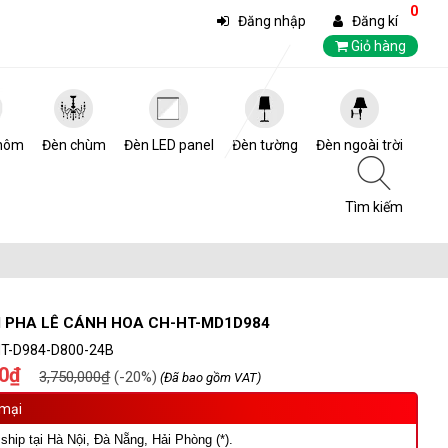
0
Đăng nhập
Đăng kí
Giỏ hàng
hôm
Đèn chùm
Đèn LED panel
Đèn tường
Đèn ngoài trời
Tìm kiếm
 PHA LÊ CÁNH HOA CH-HT-MD1D984
T-D984-D800-24B
00₫
3,750,000₫
(-20%)
(Đã bao gồm VAT)
mại
ship tại Hà Nội, Đà Nẵng, Hải Phòng (*).