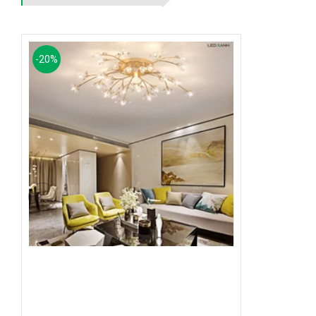
-
20
%
2.3. Phù hợp với nhiều không gian
Với thiết kế kiểu dáng sang trọng, hiện đại là một trong nhữ
trang trí, vừa có khả năng cung cấp ánh sáng thẩm mỹ, đem lại 
không gian đơn điệu trở nên nghệ thuật hơn.