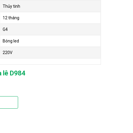
Thủy tinh
12 tháng
G4
Bóng led
220V
a lê D984
ng 320mm phù hợp với nhiều không gian. Hoàn thiện
 cực kỳ đẹp. 1 Nửa là thủy tinh. 1 nửa là khung hợp
mòn và oxi hóa. Chất lượng đảm bảo và sử dụng lâu