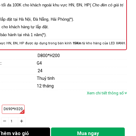
p tối đa 100K cho khách ngoài khu vực HN, ĐN, HP(
Cho đèn có giá trị
lắp đặt tại Hà Nội, Đà Nẵng, Hải Phòng(*).
cho khách hàng tự lắp đặt.
 bảo hành tại nhà 1 năm(*).
 vực HN, ĐN, HP được áp dụng trong bán kính
15Km
từ kho hàng của LED XANH.
D800*H200
:
G4
24
Thuỷ tinh
12 tháng
Xem chi tiết thông số
D690*H320
−
cart.general.reduce_quantity
+
cart.general.increase_quantity
Thêm vào giỏ
Mua ngay