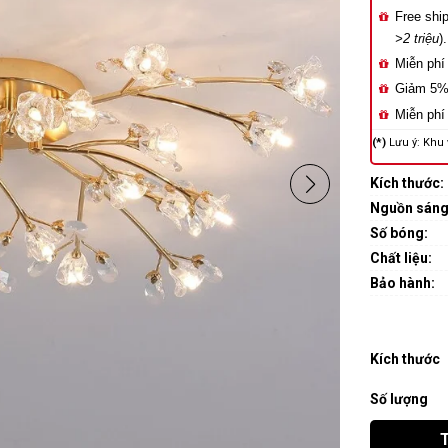
Free shi
>2 triệu
).
Miễn phí 
Giảm 5% 
Miễn phí
(*)
Lưu ý: Khu
Kích thước:
Nguồn sáng
Số bóng:
Chất liệu:
Bảo hành:
Kích thước
Số lượng