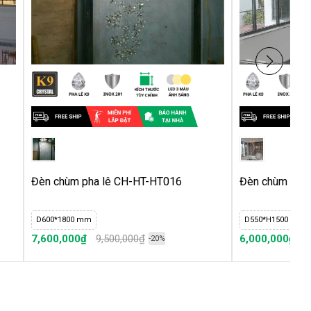
Đèn chùm pha lê CH-HT-HT016
Đèn chùm pha
D600*1800 mm
D550*H1500 mm
7,600,000₫
9,500,000₫
6,000,000₫
7
-20%