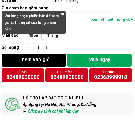
Đui đèn:
E27* 1 Bóng
Giá chưa bao gồm bóng
Vui lòng chọn phiên bản để xem
Xem chi tiết thông số
giá và thông số của từng phiên
bản.
Màu sắc
Đen
Trắng
Số lượng
−
cart.general.reduce_quantity
+
cart.general.increase_quantity
Thêm vào giỏ
Mua ngay
Hà Nội:
Hải Phòng
Đà Nẵng:
02489938088
02489938088
02368999918
HỖ TRỢ LẮP ĐẶT CÓ TÍNH PHÍ
Áp dụng tại Hà Nội, Hải Phòng, Đà Nẵng
►
Click để tính chi phí lắp đặt