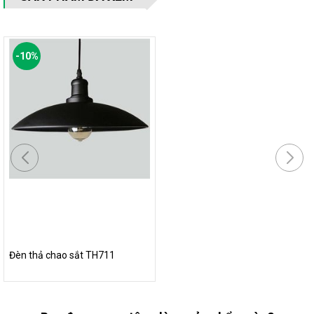
-
10
%
Toàn bộ chiếc đèn này đều được làm bằng sắt phủ sơn
cách điện chống ăn mòn và gỉ sét
Đèn thả chao sắt TH711