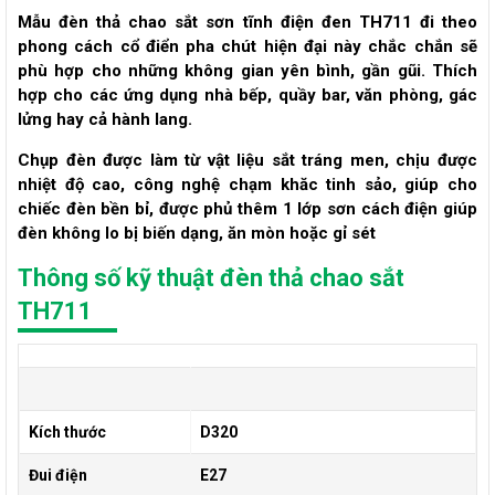
Mẫu
đèn thả chao sắt sơn tĩnh điện đen
TH711 đi theo
phong cách cổ điển pha chút hiện đại này chắc chắn sẽ
phù hợp cho những không gian yên bình, gần gũi. Thích
hợp cho các ứng dụng nhà bếp, quầy bar, văn phòng, gác
lửng hay cả hành lang.
Chụp đèn được làm từ vật liệu sắt tráng men, chịu được
nhiệt độ cao, công nghệ chạm khăc tinh sảo, giúp cho
chiếc đèn bền bỉ, được phủ thêm 1 lớp sơn cách điện giúp
đèn không lo bị biến dạng, ăn mòn hoặc gỉ sét
Thông số kỹ thuật đèn thả chao sắt
TH711
Kích thước
D320
Đui điện
E27