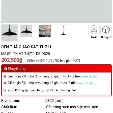
Mô tả
Thông số
ĐÈN THẢ CHAO SẮT TH711
Mã SP:
TH-HT-TH711-DE-D320
202,500₫
225,000₫
(-10%)
(Đã bao gồm VAT)
Khuyến mại
Giảm giá 2%: cho đơn hàng có giá trị từ 1 - 2 triệu
(xem chi tiết)
Giảm giá 5%: cho đơn hàng có giá trị >= 2 triệu
(xem chi tiết)
(*) Lưu ý: Không áp dụng đồng thời với các chương trình
Kích thước:
D320 (mm)
Chất liệu:
Sắt tráng men tĩnh điện màu đen