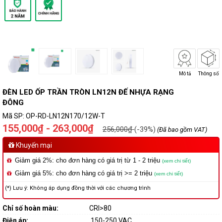
Mô tả
Thông số
ĐÈN LED ỐP TRẦN TRÒN LN12N ĐẾ NHỰA RẠNG
ĐÔNG
Mã SP:
OP-RD-LN12N170/12W-T
155,000₫ - 263,000₫
256,000₫
(-39%)
(Đã bao gồm VAT)
Khuyến mại
Giảm giá 2%: cho đơn hàng có giá trị từ 1 - 2 triệu
(xem chi tiết)
Giảm giá 5%: cho đơn hàng có giá trị >= 2 triệu
(xem chi tiết)
(*) Lưu ý: Không áp dụng đồng thời với các chương trình
Chỉ số hoàn màu:
CRI>80
Điện áp:
150-250 VAC