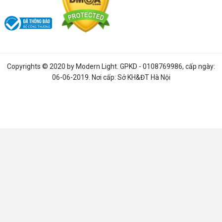
Đèn led ốp trần nổi
- 4 Điều cần lưu ý để chọn được mẫu
đèn phù hợp
Cấu tạo của đèn downlight gắn nổi ốp trần cực chi tiết
{TIPS} Có nên mua
đèn ốp trần phòng khách giá rẻ
hay
không?
Copyrights © 2020 by
Modern Light
. GPKD - 0108769986, cấp ngày:
06-06-2019. Nơi cấp: Sở KH&ĐT Hà Nội
SO SÁNH ĐÈN LED ỐP TRẦN
Phân biệt đèn downlight ốp trần và đèn âm trần
So sánh sự khác biệt, kích thước đèn ốp trần và đèn led
panel
So sánh đèn led ống bơ với đèn downlight, đèn ốp trần và
đèn rọi ray
ĐÁNH GIÁ SẢN PHẨM
Các Kiểu
Đèn LED Ốp Trần Phòng Khách
- Top 8 mẫu đèn
được ưa chuộng nhất