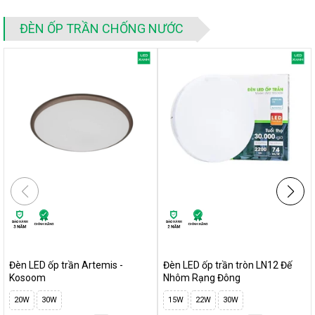
sáng, phần lớn điện năng được chuyển thành ánh sáng.
ĐÈN ỐP TRẦN CHỐNG NƯỚC
Tuổi thọ lâu dài
, giúp bạn tiết kiệm được chi phí về lắp đặt
hoặc thay thế đèn
Linh hoạt
lắp nhiều vị trí khác nhau
Thương hiệu sản phẩm Rạng Đông uy tín hàng đầu
2.1. Thiết kế hiện đại, cấu thành từ các vật
liệu chất lượng nhất
Sản phẩm
đèn Led ốp trần tròn LN12N Rạng Đông
là loại
đèn led sử dụng công nghệ truyền ánh sáng gián tiếp nên ánh
sáng phát ra đều trên bề mặt đèn, cho chất lượng ánh sáng êm
dịu, không nhấp nháy không gây hại cho mắt người dùng.
Đèn LED ốp trần Artemis -
Đèn LED ốp trần tròn LN12 Đế
Kosoom
Nhôm Rạng Đông
20W
30W
15W
22W
30W