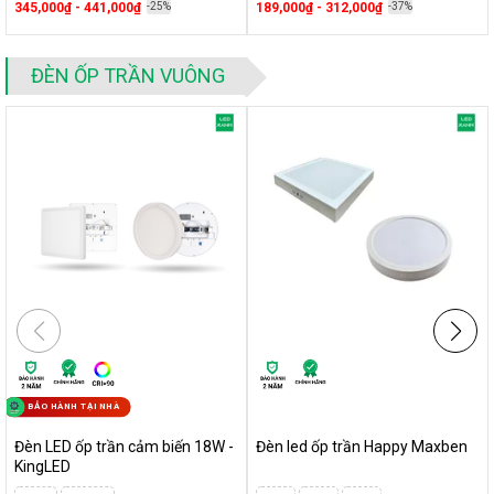
345,000₫ - 441,000₫
-25%
189,000₫ - 312,000₫
-37%
ĐÈN ỐP TRẦN VUÔNG
2.2. Đa dạng công suất lắp đặt và ứng
BẢO HÀNH TẠI NHÀ
dụng
Đèn LED ốp trần cảm biến 18W -
Đèn led ốp trần Happy Maxben
Ốp trần tròn LN12N Rạng Đông
có 3 mức công suất phổ biến
KingLED
là 12w, 18w và 24w. Hầu hết các mức công suất này đều ở