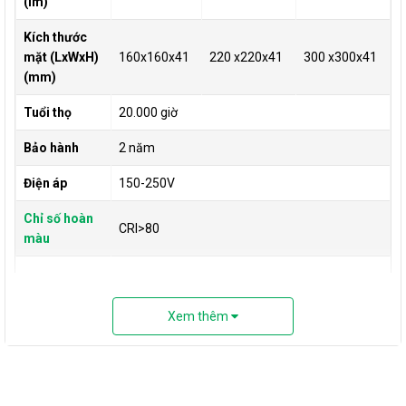
(lm)
Kích thước
mặt (LxWxH)
160x160x41
220 x220x41
300 x300x41
(mm)
Tuổi thọ
20.000 giờ
Bảo hành
2 năm
Điện áp
150-250V
Chỉ số hoàn
CRI>80
màu
2. Đánh giá chi tiết đèn LED ốp trần tròn
Xem thêm
LN12N Đế Nhựa Rạng Đông
Bảo hành chính hãng:
24 tháng.
Công nghệ LED tiết kiệm điện năng
, tỏa ít nhiệt khi chiếu