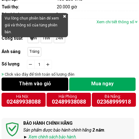
Tuổi thọ:
20.000 giờ
Bảo hành:
2 năm
Vui lòng chọn phiên bản để xem
Xem chi tiết thông số
giá và thông số của từng phiên
bản.
Công suất
12W
18W
24W
Ánh sáng
Trắng
Số lượng
−
cart.general.reduce_quantity
+
cart.general.increase_quantity
Click vào đây để tính toán số lượng đèn
Thêm vào giỏ
Mua ngay
Hà Nội:
Hải Phòng
Đà Nẵng:
02489938088
02489938088
02368999918
BẢO HÀNH CHÍNH HÃNG
Sản phẩm được bảo hành chính hãng
2 năm
.
►
Xem chính sách bảo hành.