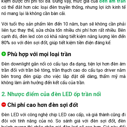
kiệm được chi phí tối đa. Đúng vậy, mức giá của
đèn âm trần
có thể đắt hơn các loại đèn truyền thống, nhưng lợi ích kinh tế
nó mang lại là không cần bàn cãi.
Với tuổi thọ sản phẩm lên đến 10 năm, bạn sẽ không cần phải
liên tục thay thế, sửa chữa tốn nhiều chi phí hơn rất nhiều. Bên
cạnh đó, đèn led còn có khả năng tiết kiệm năng lượng lên đến
80% so với đèn sợi đốt, giúp tiết kiệm tiền điện đáng kể.
Phù hợp với mọi loại trần
Đèn downlight gắn nổi có cấu tạo đa dạng, tiện lợi hơn đèn âm
trần đối với trần bê tông, trần thạch cao do cấu tạo driver nằm
bên trong đèn giúp cho việc lắp đặt dễ dàng, thẩm mỹ mà
không làm ảnh hưởng đến kết cấu của trần.
2. Nhược điểm của đèn LED ốp trần nổi
Chi phí cao hơn đèn sợi đốt
Đèn LED với công nghệ chip LED cao cấp, và giá thành cũng đi
đôi với tính năng của nó. So sánh giá với đèn sợi đốt, đèn