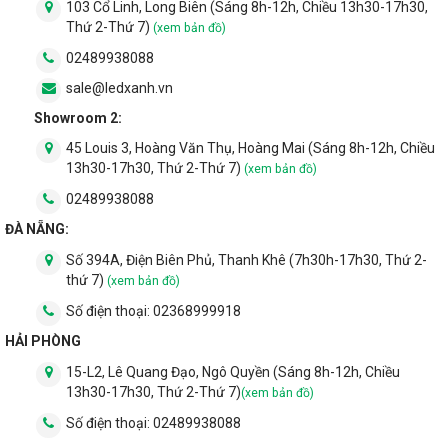
103 Cổ Linh, Long Biên (Sáng 8h-12h, Chiều 13h30-17h30,
Thứ 2-Thứ 7)
(xem bản đồ)
02489938088
sale@ledxanh.vn
Showroom 2:
45 Louis 3, Hoàng Văn Thụ, Hoàng Mai (Sáng 8h-12h, Chiều
13h30-17h30, Thứ 2-Thứ 7)
(xem bản đồ)
02489938088
ĐÀ NẴNG:
Số 394A, Điện Biên Phủ, Thanh Khê (7h30h-17h30, Thứ 2-
thứ 7)
(xem bản đồ)
Số điện thoại:
02368999918
HẢI PHÒNG
15-L2, Lê Quang Đạo, Ngô Quyền (Sáng 8h-12h, Chiều
13h30-17h30, Thứ 2-Thứ 7)
(xem bản đồ)
Số điện thoại:
02489938088