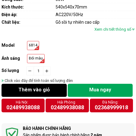
Kích thước:
540x540x70mm
Điện áp:
AC220V/50Hz
Chất liệu:
Gỗ sồi tự nhiên cao cấp
Xem chi tiết thông số
Model
6814
Ánh sáng
Đổi màu
Số lượng
−
cart.general.reduce_quantity
+
cart.general.increase_quantity
Click vào đây để tính toán số lượng đèn
Thêm vào giỏ
Mua ngay
Hà Nội:
Hải Phòng
Đà Nẵng:
02489938088
02489938088
02368999918
BẢO HÀNH CHÍNH HÃNG
Sản phẩm được bảo hành chính hãng
2 năm
.