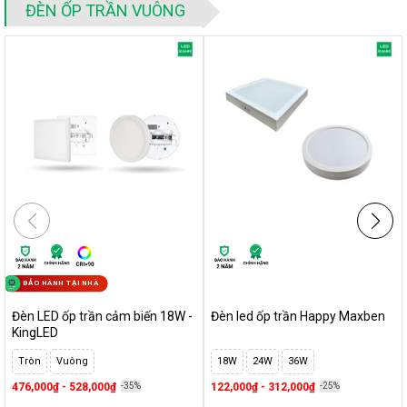
bao giờ lỗi mốt
ĐÈN ỐP TRẦN VUÔNG
Đèn ốp trần Philips
- Đánh giá top 3 sản phẩm phổ biến nhất
hiện nay
Đèn led ốp trần 24w Kosoom
- Đánh giá top 4 sản phẩm
đáng mua nhất
Đèn led ốp trần nổi 24w
- Top 2 sản phẩm Kingled đáng mua
nhất
BẢO HÀNH TẠI NHÀ
Đèn LED ốp trần cảm biến 18W -
Đèn led ốp trần Happy Maxben
KingLED
Tròn
Vuông
18W
24W
36W
476,000₫ - 528,000₫
-35%
122,000₫ - 312,000₫
-25%