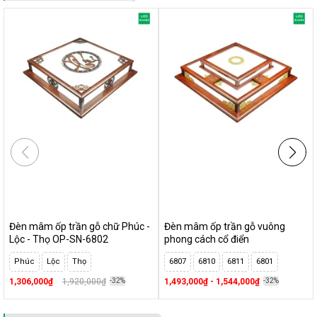
SO SÁNH ĐÈN LED ỐP TRẦN
Phân biệt đèn downlight ốp trần và đèn âm trần
So sánh sự khác biệt, kích thước đèn ốp trần và đèn led
panel
So sánh đèn led ống bơ với đèn downlight, đèn ốp trần và
đèn rọi ray
ĐÁNH GIÁ SẢN PHẨM
Các Kiểu
Đèn LED Ốp Trần Phòng Khách
- Top 8 mẫu đèn
được ưa chuộng nhất
Đèn ban công
- Gợi ý 5 mẫu ốp trần trang trí phù hợp nhất
Đèn mâm ốp trần gỗ chữ Phúc -
Đèn mâm ốp trần gỗ vuông
Bóng đèn led vuông tròn ốp nổi
- Đánh giá top 3 thương
Lộc - Thọ OP-SN-6802
phong cách cổ điển
hiệu tốt nhất
Phúc
Lộc
Thọ
6807
6810
6811
6801
Các kiểu đèn LED ốp trần phòng khách đẹp nhất - tốt nhất -
1,306,000₫
1,920,000₫
-32%
1,493,000₫ - 1,544,000₫
-32%
bền nhất
Đèn led ốp trần vuông 24W và 18W
- TOP 3 sản phẩm không