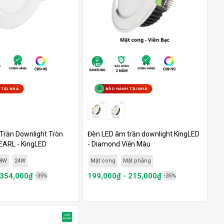
 TẠI NHÀ
BẢO HÀNH TẠI NHÀ
Trần Downlight Tròn
Đèn LED âm trần downlight KingLED
EARL - KingLED
- Diamond Viền Màu
8W
24W
Mặt cong
Mặt phẳng
 354,000₫
199,000₫ - 215,000₫
-35%
-35%