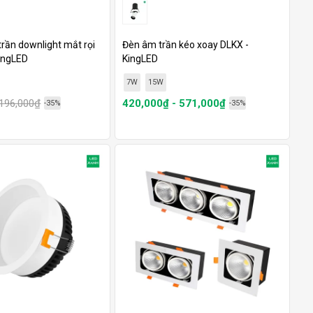
rần downlight mắt rọi
Đèn âm trần kéo xoay DLKX -
ingLED
KingLED
7W
15W
196,000₫
420,000₫ - 571,000₫
-35%
-35%