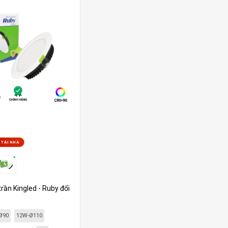
 TẠI NHÀ
rần Kingled - Ruby đổi
Ø90
12W-Ø110