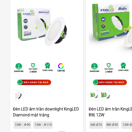
BẢO HÀNH TẠI NHÀ
BẢO HÀNH TẠI NHÀ
Đèn LED âm trần downlight KingLED
Đèn LED âm trần KingLE
Diamond mặt trắng
8W, 12W
10W - Φ90
15W - Φ110
6W-Ø76
8W-Ø90
12W-Ø