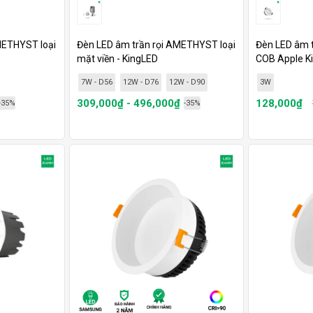
METHYST loại
Đèn LED âm trần rọi AMETHYST loại
Đèn LED âm t
mặt viền - KingLED
COB Apple K
7W - D56
12W - D76
12W - D90
3W
309,000₫ - 496,000₫
128,000₫
-35%
-35%