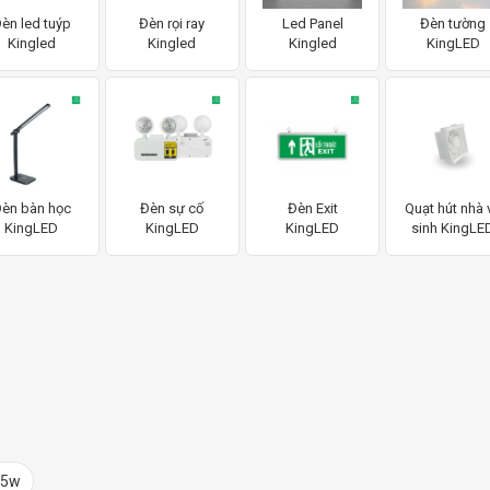
èn led tuýp
Đèn rọi ray
Led Panel
Đèn tường
Kingled
Kingled
Kingled
KingLED
èn bàn học
Đèn sự cố
Đèn Exit
Quạt hút nhà 
KingLED
KingLED
KingLED
sinh KingLE
15w