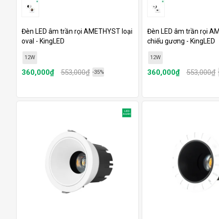
Đèn LED âm trần rọi AMETHYST loại
Đèn LED âm trần rọi A
oval - KingLED
chiếu gương - KingLED
12W
12W
360,000₫
553,000₫
360,000₫
553,000₫
-35%