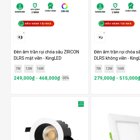
BẢO HÀNH TẠI NHÀ
BẢO HÀNH TẠI NHÀ
Đèn âm trần rọi chóa sâu ZIRCON
Đèn âm trần rọi chóa 
DLRS mặt viền - KingLED
DLRS không viền - King
7W
12W
16W
7W
12W
16W
249,000₫ - 468,000₫
279,000₫ - 515,000
-35%