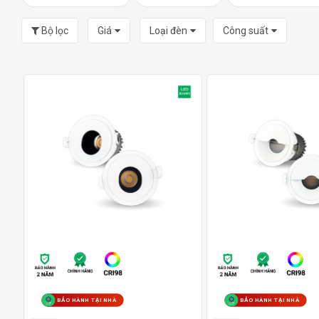
Bộ lọc
Giá
Loại đèn
Công suất
BẢO HÀNH TẠI NHÀ
BẢO HÀNH TẠI NHÀ