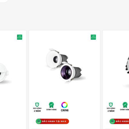
BẢO HÀNH TẠI NHÀ
BẢO HÀNH