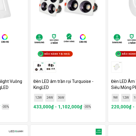
BẢO HÀNH TẠI NHÀ
BẢO HÀNH
light Vuông
Đèn LED âm trần rọi Turquoise -
Đèn LED Âm 
gLED
KingLED
Siêu Mỏng P
12W
24W
36W
9W
12W
1
₫
433,000₫ - 1,102,000₫
220,000₫ -
-35%
-35%