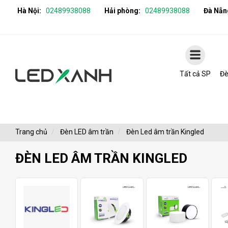
Hà Nội:
02489938088
Hải phòng:
02489938088
Đà Nẵn
Tất cả SP
Đè
Trang chủ
Đèn LED âm trần
Đèn Led âm trần Kingled
ĐÈN LED ÂM TRẦN KINGLED