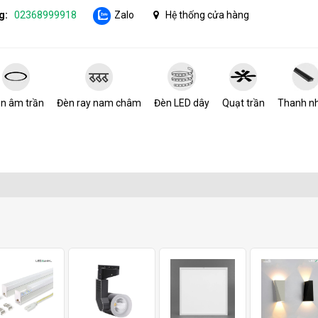
g:
02368999918
Zalo
Hệ thống cửa hàng
n âm trần
Đèn ray nam châm
Đèn LED dây
Quạt trần
Thanh n