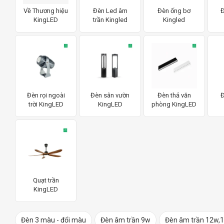
Về Thương hiệu
Đèn Led âm
Đèn ống bơ
Đ
KingLED
trần Kingled
Kingled
Đèn rọi ngoài
Đèn sân vườn
Đèn thả văn
Đ
trời KingLED
KingLED
phòng KingLED
Quạt trần
KingLED
Đèn 3 màu - đổi màu
Đèn âm trần 9w
Đèn âm trần 12w,