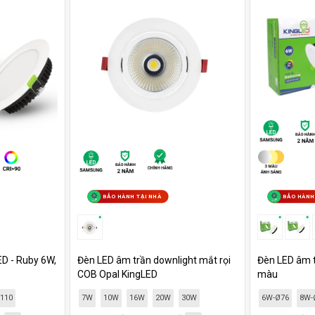
BẢO HÀNH TẠI NHÀ
BẢO HÀNH
D - Ruby 6W,
Đèn LED âm trần downlight mắt rọi
Đèn LED âm t
COB Opal KingLED
màu
110
7W
10W
16W
20W
30W
6W-Ø76
8W-