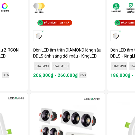
BẢO HÀNH TẠI NHÀ
BẢO HÀNH
sâu ZIRCON
Đèn LED âm trần DIAMOND lòng sâu
Đèn LED âm 
LED
DDLS ánh sáng đổi màu - KingLED
DDLS - King
10W-Ø90
15W-Ø110
10W-Ø90
15
₫
206,000₫ - 260,000₫
186,000₫ -
-35%
-35%