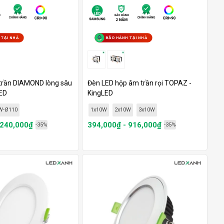
 TẠI NHÀ
BẢO HÀNH TẠI NHÀ
trần DIAMOND lòng sâu
Đèn LED hộp âm trần rọi TOPAZ -
LED
KingLED
W-Ø110
1x10W
2x10W
3x10W
 240,000₫
394,000₫ - 916,000₫
-35%
-35%