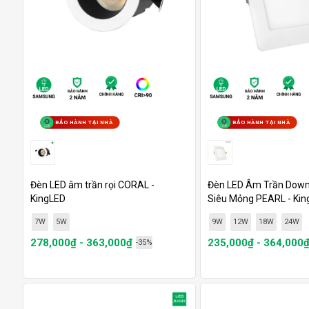
BẢO HÀNH TẠI NHÀ
BẢO HÀNH TẠI NHÀ
Đèn LED âm trần rọi CORAL -
Đèn LED Âm Trần Down
KingLED
Siêu Mỏng PEARL - Kin
7W
5W
9W
12W
18W
24W
278,000₫ - 363,000₫
235,000₫ - 364,000
-35%