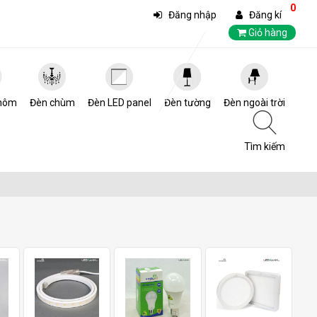
0
Đăng nhập
Đăng kí
Giỏ hàng
hôm
Đèn chùm
Đèn LED panel
Đèn tường
Đèn ngoài trời
Tìm kiếm