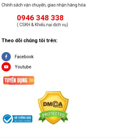
đàn hồi tốt, chắc chắn, bám trần và giữ đèn cố định tại 1 chỗ, ít
Chính sách vận chuyển, giao nhận hàng hóa
bị xê dịch hay bị bung ra. Do đó, bạn yên tâm khi lựa chọn các
0946 348 338
mẫu
đèn led âm trần
mà LED Xanh phân phối.
(
CSKH & Khiếu nại dịch vụ
)
Theo dõi chúng tôi trên:
Facebook
Youtube