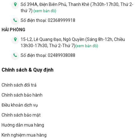
Số 394A, Điện Biên Phủ, Thanh Khê (7h30h-17h30, Thứ 2-
thứ 7)
(xem bản đồ)
Số điện thoại:
02368999918
HẢI PHÒNG
15-L2, Lê Quang Đạo, Ngô Quyền (Sáng 8h-12h, Chiều
13h30-17h30, Thứ 2-Thứ 7)
(xem bản đồ)
Số điện thoại:
02489938088
Chính sách & Quy định
Chính sách đổi trả
Chính sách bảo hành
Điều khoản dịch vụ
3.4 Tai cài chắc chắn, độ bám trần tốt, giữ
Chính sách bảo mật
đèn cố định trên trần
Hướng dẫn mua hàng
Phần tai cài điểm nhấn tay cầm màu xanh bằng nhựa, giúp
Kinh nghiệm mua hàng
nhận biết 2 tai cài cơ bản. Quan trọng là phần lò xo, lò xo có sự