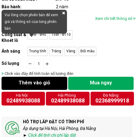
Bảo hành:
2 năm
Vui lòng chọn phiên bản để xem
Xem chi tiết thông số
giá và thông số của từng phiên
bản.
Công suất &
10W - Φ90
15W - Φ110
Khoét lỗ
Ánh sáng
Trung tính
Trắng
Vàng
Đổi màu
Số lượng
−
cart.general.reduce_quantity
+
cart.general.increase_quantity
Click vào đây để tính toán số lượng đèn
Thêm vào giỏ
Mua ngay
Hà Nội:
Hải Phòng
Đà Nẵng:
02489938088
02489938088
02368999918
HỖ TRỢ LẮP ĐẶT CÓ TÍNH PHÍ
Áp dụng tại Hà Nội, Hải Phòng, Đà Nẵng
►
Click để tính chi phí lắp đặt