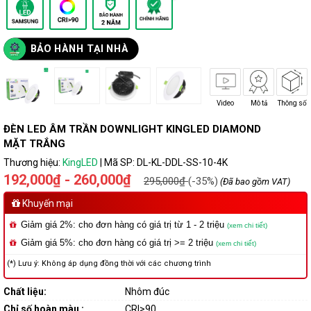
BẢO HÀNH TẠI NHÀ
Video
Mô tả
Thông số
ĐÈN LED ÂM TRẦN DOWNLIGHT KINGLED DIAMOND
MẶT TRẮNG
Thương hiệu:
KingLED
|
Mã SP:
DL-KL-DDL-SS-10-4K
192,000₫ - 260,000₫
295,000₫
(-35%)
(Đã bao gồm VAT)
Khuyến mại
Giảm giá 2%: cho đơn hàng có giá trị từ 1 - 2 triệu
(xem chi tiết)
Giảm giá 5%: cho đơn hàng có giá trị >= 2 triệu
(xem chi tiết)
(*) Lưu ý: Không áp dụng đồng thời với các chương trình
Chất liệu:
Nhôm đúc
Chỉ số hoàn màu :
CRI>90