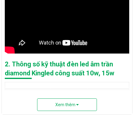
2. Thông số kỹ thuật đèn led âm trần
diamond Kingled công suất 10w, 15w
Công suất
10W - Φ90
15W - Φ110
Xem thêm
Quang thông(lm)
950
1425
Kích thước mặt
Ø120*35
Ø140*35
(mm)